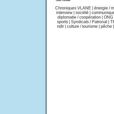
Sidi Heiba
Chroniques VLANE
|
énergie / 
interview
|
société
|
communiqu
diplomatie / coopération
|
ONG /
sports
|
Syndicats / Patronat
|
T
ndlr
|
culture / tourisme
|
pêche