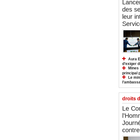
Lancem
des se
leur i
Servic
Aura E
d’exiger d
Mines :
principal 
Le mini
l’ambassa
droits 
Le Com
l’Hom
Journé
contre