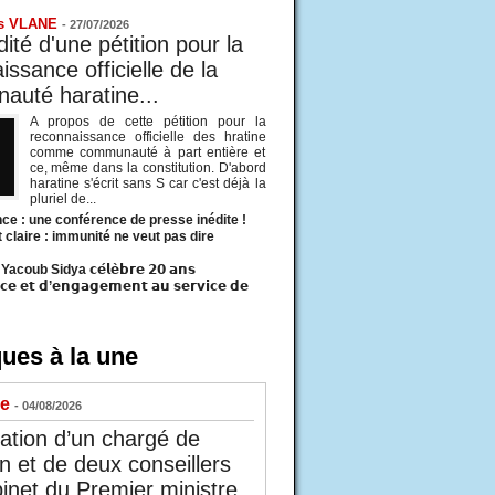
s VLANE
-
27/07/2026
ité d'une pétition pour la
ssance officielle de la
uté haratine...
A propos de cette pétition pour la
reconnaissance officielle des hratine
comme communauté à part entière et
ce, même dans la constitution. D'abord
haratine s'écrit sans S car c'est déjà la
pluriel de...
ce : une conférence de presse inédite !
t claire : immunité ne veut pas dire
acoub Sidya 𝗰𝗲́𝗹𝗲̀𝗯𝗿𝗲 𝟮𝟬 𝗮𝗻𝘀
𝗰𝗲 𝗲𝘁 𝗱’𝗲𝗻𝗴𝗮𝗴𝗲𝗺𝗲𝗻𝘁 𝗮𝘂 𝘀𝗲𝗿𝘃𝗶𝗰𝗲 𝗱𝗲
ues à la une
ue
- 04/08/2026
tion d’un chargé de
n et de deux conseillers
inet du Premier ministre