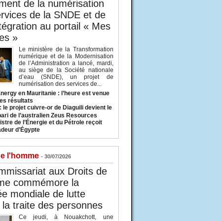
ent de la numérisation
rvices de la SNDE et de
ntégration au portail « Mes
es »
Le ministère de la Transformation
numérique et de la Modernisation
de l’Administration a lancé, mardi,
au siège de la Société nationale
d’eau (SNDE), un projet de
numérisation des services de...
nergy en Mauritanie : l’heure est venue
es résultats
 le projet cuivre-or de Diaguili devient le
pari de l’australien Zeus Resources
stre de l’Énergie et du Pétrole reçoit
deur d’Égypte
de l'homme
- 30/07/2026
missariat aux Droits de
me commémore la
e mondiale de lutte
 la traite des personnes
Ce jeudi, à Nouakchott, une