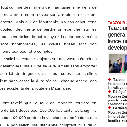
Tout comme des milliers de mauritaniens, je viens de
Taazo
perdre mon propre neveu sur la route, on le pleure
encore. Mais qui, en Mauritanie, n'a pas connu cette
TAAZOUR
Taazour
douleur déchirante de perdre un être cher sur les
général
routes mortelles de notre pays ? Les larmes versées
lance 
sont innombrables, les cœurs brisés sont trop
dévelo
nombreux pour être comptés.
Le soleil se couche toujours sur nos vastes étendues
désertiques, mais il ne se lève jamais sans emporter
son lot de tragédies sur nos routes. Les chiffres
Taazour 
pellent sans cesse la dure réalité : chaque année, des
inspecte le
des accidents de la route en Mauritanie.
les wilayas
Délégué 
Moulaye Zei
pour la prot
les ont révélé que le taux de mortalité routière en
conditions 
Le délég
ffre de 18,1 décès pour 100 000 habitants. Cela signifie
Moulaye Zei
l’intérêt du
s sur 100 000 perdent la vie chaque année dans des
familles vu
ie. La population mauritanienne comptant plus de 4