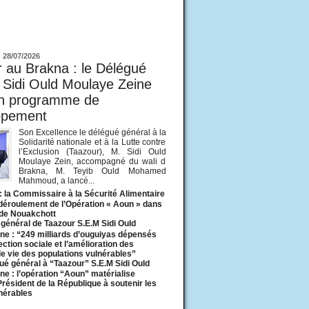
ur
-
28/07/2026
 au Brakna : le Délégué
 Sidi Ould Moulaye Zeine
un programme de
ppement
Son Excellence le délégué général à la
Solidarité nationale et à la Lutte contre
l’Exclusion (Taazour), M. Sidi Ould
Moulaye Zein, accompagné du wali d
Brakna, M. Teyib Ould Mohamed
Mahmoud, a lancé...
: la Commissaire à la Sécurité Alimentaire
 déroulement de l’Opération « Aoun » dans
 de Nouakchott
général de Taazour S.E.M Sidi Ould
ne : “249 milliards d’ouguiyas dépensés
ection sociale et l’amélioration des
de vie des populations vulnérables”
ué général à “Taazour” S.E.M Sidi Ould
ne : l’opération “Aoun” matérialise
 Président de la République à soutenir les
lnérables