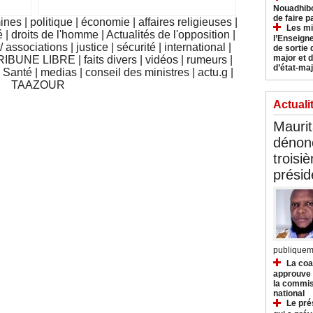
Nouadhibo
de faire p
mines
|
politique
|
économie
|
affaires religieuses
|
Les mi
é
|
droits de l'homme
|
Actualités de l'opposition
|
l’Enseign
 associations
|
justice
|
sécurité
|
international
|
de sortie 
major et d
RIBUNE LIBRE
|
faits divers
|
vidéos
|
rumeurs
|
d’état-maj
|
Santé
|
medias
|
conseil des ministres
|
actu.g
|
TAAZOUR
Actuali
Mauri
dénonc
troisi
prési
publiqueme
La coa
approuve l
la commis
national
Le pré