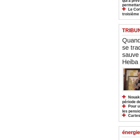
qui a pré
permettan
Le Con
troisième
TRIBU
Quand 
se tra
sauve 
Heiba
Nouakc
période d
Pour u
les pensio
Cartes
énergie