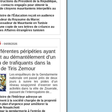
structions du Président de la République,
s contacts engagés pour obtenir la
 de citoyens mauritaniens interpellés au
istre de l’Éducation reçoit en audience
adeur du Royaume du Maroc
ssadeur de Mauritanie en Tunisie
une copie de ses lettres de créance au
es Affaires étrangères tunisien
é
- 04/08/2026
fférentes péripéties ayant
it au démantèlement d’un
 de trafiquants dans la
 de Tiris Zemour
Les enquêteurs de la Gendarmerie
nationale ont passé près de deux
jours à suivre les pistes d’un
réseau soupçonné d’exercer ses
activités dans la ville de Zouerate,
passant de l’interrogatoire de...
istre de l’Intérieur adresse un
ment à la société chargée de la propreté
n plan d’urgence pour améliorer la
 de Nouakchott
 par la gendarmerie à l’entrée de