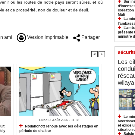
Sur in
nir où les routes de notre pays seront sûres, et où
d’intense
ie et de prospérité, non de douleur et de deuil.
libération
Mali
La min
l’ambass
L’amba
présente 
ministre d
n ami
Version imprimable
Partager
sécurit
<
>
Les di
condu
réseau
wilaya
Le min
Lundi 3 Août 2026 - 11:38
avertisse
et exige u
uit
Nouakchott renoue avec les délestages en
situation
Wely
période de chaleur
Saisie