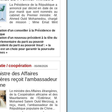
La Présidence de la République a
annoncé par décret en date de ce
jour mardi que sont nommés au
cabinet du Premier ministre: -M.
Ahmed Ould Mohamedou, chargé
de mission ; Mme Emat Mint
.
tion d’un conseiller à la Présidence de
ique
tion d’un nouveau président à la tête du
rlementaire du parti au pouvoir
ident du parti au pouvoir Insaf : « la
 est un choix pour garantir la poursuite
mes »
tie / coopération
- 05/08/2026
istre des Affaires
ères reçoit l’ambassadeur
ine
Le ministre des Affaires étrangères,
de la Coopération africaine et des
Mauritaniens de l’Extérieur, M.
Mohamed Salem Ould Merzoug, a
reçu, mard, l’ambassadeur de la
République populaire de Chine...