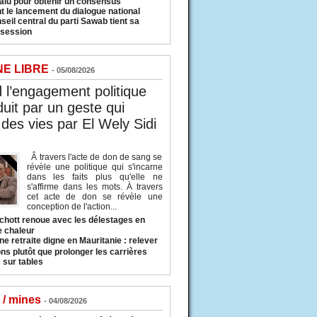
valu pour obtenir un consensus
t le lancement du dialogue national
seil central du parti Sawab tient sa
 session
NE LIBRE
- 05/08/2026
l’engagement politique
duit par un geste qui
des vies par El Wely Sidi
Â travers l'acte de don de sang se
révèle une politique qui s'incarne
dans les faits plus qu'elle ne
s'affirme dans les mots. À travers
cet acte de don se révèle une
conception de l'action...
hott renoue avec les délestages en
e chaleur
ne retraite digne en Mauritanie : relever
ns plutôt que prolonger les carrières
 sur tables
 / mines
- 04/08/2026