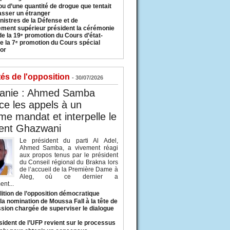
u d’une quantité de drogue que tentait
asser un étranger
nistres de la Défense et de
ement supérieur président la cérémonie
de la 19ᵉ promotion du Cours d’état-
e la 7ᵉ promotion du Cours spécial
or
tés de l'opposition
- 30/07/2026
tanie : Ahmed Samba
e les appels à un
ème mandat et interpelle le
dent Ghazwani
Le président du parti Al Adel,
Ahmed Samba, a vivement réagi
aux propos tenus par le président
du Conseil régional du Brakna lors
de l’accueil de la Première Dame à
Aleg, où ce dernier a
nt...
lition de l’opposition démocratique
a nomination de Moussa Fall à la tête de
sion chargée de superviser le dialogue
sident de l’UFP revient sur le processus