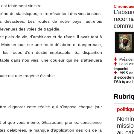
est tristement sinistre.
Chronique
L'absurd
érie de statistiques, ils représentent des vies brisées,
reconnai
s dévastées. Les routes de notre pays, autrefois
communa
 devenues des voies de tragédie.
 plein de vie, d'ambitions et de rêves. Il avait tant à
ir. Mais un jour, sur une route délabrée et dangereuse,
les roues d'un destin implacable. Sa disparition
Présiden
table dans nos vies, une douleur qui ne s'atténuera
La loi es
impunité
𝗠𝗦𝗦 de Y
oute est une tragédie évitable.
𝗱’𝗲𝘅𝗰𝗲𝗹𝗹𝗲
𝗹’𝗔𝗳𝗿𝗶𝗾𝘂𝗲 !
Rubriq
e d'ignorer cette réalité qui s’impose chaque jour
politiq
Nomina
nt et que vous même, Ghazouani, preniez conscience
missio
utes délabrées, le manque d'application des lois de la
au cab