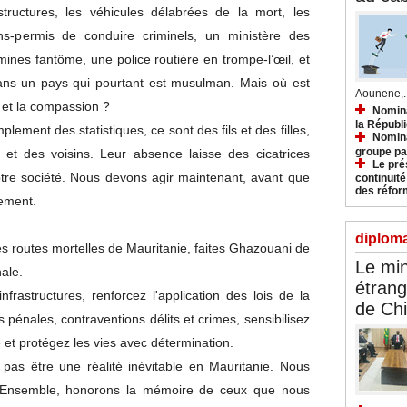
astructures, les véhicules délabrées de la mort, les
ans-permis de conduire criminels, un ministère des
mines fantôme, une police routière en trompe-l’œil, et
ans un pays qui pourtant est musulman. Mais où est
Aounene,..
i et la compassion ?
Nomina
la Républ
lement des statistiques, ce sont des fils et des filles,
Nomina
groupe pa
et des voisins. Leur absence laisse des cicatrices
Le prés
otre société. Nous devons agir maintenant, avant que
continuité
des réfor
lement.
diploma
s routes mortelles de Mauritanie, faites Ghazouani de
Le min
nale.
étrang
nfrastructures, renforcez l'application des lois de la
de Ch
ns pénales, contraventions délits et crimes, sensibilisez
 et protégez les vies avec détermination.
pas être une réalité inévitable en Mauritanie. Nous
. Ensemble, honorons la mémoire de ceux que nous