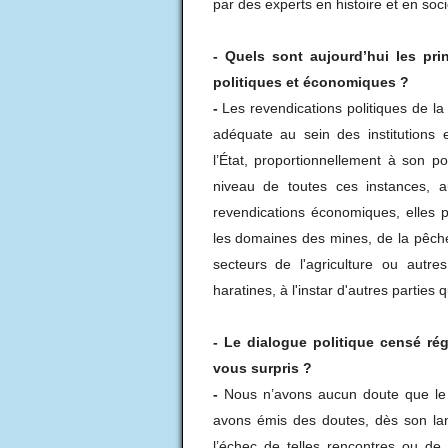
par des experts en histoire et en soci
-
Quels sont aujourd’hui les pri
politiques et économiques ?
-
Les revendications politiques de l
adéquate au sein des institutions ex
l’État, proportionnellement à son p
niveau de toutes ces instances, 
revendications économiques, elles po
les domaines des mines, de la pêche
secteurs de l'agriculture ou autre
haratines, à l'instar d'autres parties q
-
Le dialogue politique censé ré
vous surpris ?
-
Nous n’avons aucun doute que le 
avons émis des doutes, dès son la
l’échec de telles rencontres ou de