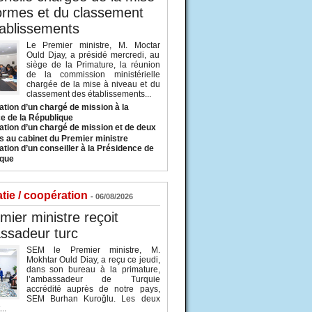
ormes et du classement
ablissements
Le Premier ministre, M. Moctar
Ould Djay, a présidé mercredi, au
siège de la Primature, la réunion
de la commission ministérielle
chargée de la mise à niveau et du
classement des établissements...
tion d’un chargé de mission à la
e de la République
tion d’un chargé de mission et de deux
s au cabinet du Premier ministre
tion d’un conseiller à la Présidence de
ique
tie / coopération
- 06/08/2026
mier ministre reçoit
ssadeur turc
SEM le Premier ministre, M.
Mokhtar Ould Diay, a reçu ce jeudi,
dans son bureau à la primature,
l’ambassadeur de Turquie
accrédité auprès de notre pays,
SEM Burhan Kuroğlu. Les deux
..