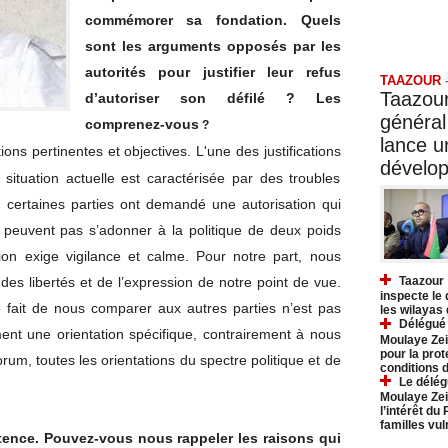
commémorer sa fondation. Quels
Taazo
sont les arguments opposés par les
autorités pour justifier leur refus
TAAZOUR
Taazour
d’autoriser son défilé ? Les
général
comprenez-vous
?
lance 
ons pertinentes et objectives. L'une des justifications
dévelo
situation actuelle est caractérisée par des troubles
, certaines parties ont demandé une autorisation qui
e peuvent pas s’adonner à la politique de deux poids
ion exige vigilance et calme. Pour notre part, nous
Taazour 
n des libertés et de l’expression de notre point de vue.
inspecte le
fait de nous comparer aux autres parties n’est pas
les wilayas
Délégué 
ent une orientation spécifique, contrairement à nous
Moulaye Zei
pour la prot
um, toutes les orientations du spectre politique et de
conditions 
Le délég
Moulaye Zei
l’intérêt du
familles vu
stence. Pouvez-vous nous rappeler les raisons qui