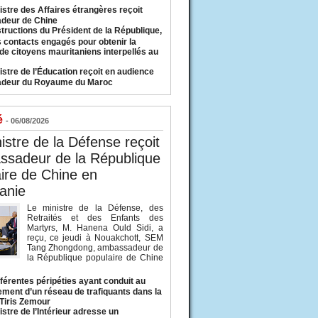
istre des Affaires étrangères reçoit
deur de Chine
structions du Président de la République,
s contacts engagés pour obtenir la
 de citoyens mauritaniens interpellés au
istre de l’Éducation reçoit en audience
adeur du Royaume du Maroc
é
- 06/08/2026
istre de la Défense reçoit
ssadeur de la République
ire de Chine en
anie
Le ministre de la Défense, des
Retraités et des Enfants des
Martyrs, M. Hanena Ould Sidi, a
reçu, ce jeudi à Nouakchott, SEM
Tang Zhongdong, ambassadeur de
la République populaire de Chine
fférentes péripéties ayant conduit au
ment d’un réseau de trafiquants dans la
 Tiris Zemour
istre de l’Intérieur adresse un