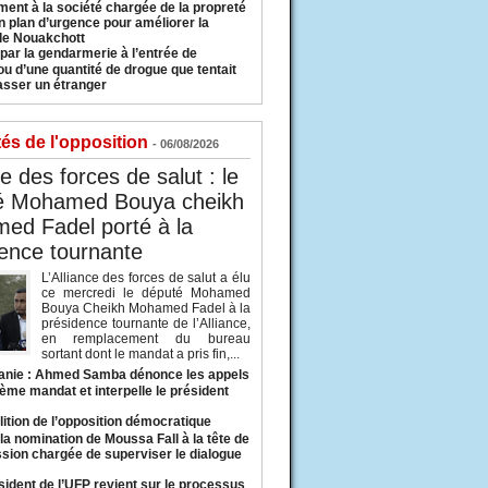
ment à la société chargée de la propreté
n plan d’urgence pour améliorer la
 de Nouakchott
 par la gendarmerie à l’entrée de
u d’une quantité de drogue que tentait
asser un étranger
tés de l'opposition
- 06/08/2026
ce des forces de salut : le
é Mohamed Bouya cheikh
ed Fadel porté à la
ence tournante
L’Alliance des forces de salut a élu
ce mercredi le député Mohamed
Bouya Cheikh Mohamed Fadel à la
présidence tournante de l’Alliance,
en remplacement du bureau
sortant dont le mandat a pris fin,...
anie : Ahmed Samba dénonce les appels
ième mandat et interpelle le président
lition de l’opposition démocratique
a nomination de Moussa Fall à la tête de
sion chargée de superviser le dialogue
sident de l’UFP revient sur le processus