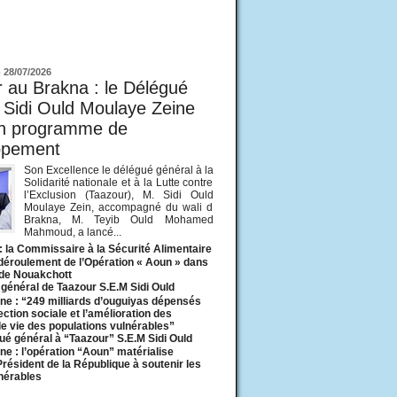
ur
-
28/07/2026
 au Brakna : le Délégué
 Sidi Ould Moulaye Zeine
un programme de
ppement
Son Excellence le délégué général à la
Solidarité nationale et à la Lutte contre
l’Exclusion (Taazour), M. Sidi Ould
Moulaye Zein, accompagné du wali d
Brakna, M. Teyib Ould Mohamed
Mahmoud, a lancé...
: la Commissaire à la Sécurité Alimentaire
 déroulement de l’Opération « Aoun » dans
 de Nouakchott
général de Taazour S.E.M Sidi Ould
ne : “249 milliards d’ouguiyas dépensés
ection sociale et l’amélioration des
de vie des populations vulnérables”
ué général à “Taazour” S.E.M Sidi Ould
ne : l’opération “Aoun” matérialise
 Président de la République à soutenir les
lnérables