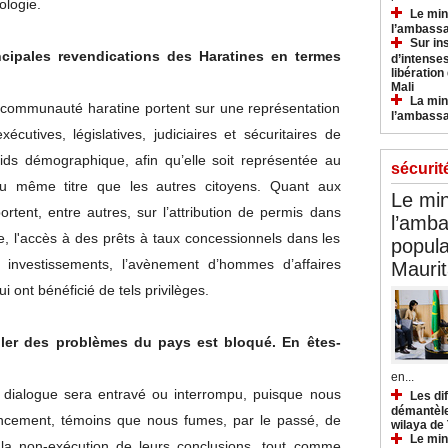
ologie.
Le min
l’ambassa
Sur in
ncipales revendications des Haratines en termes
d’intense
libération
Mali
La min
a communauté haratine portent sur une représentation
l’ambass
écutives, législatives, judiciaires et sécuritaires de
oids démographique, afin qu’elle soit représentée au
sécurit
au même titre que les autres citoyens. Quant aux
Le min
rtent, entre autres, sur l’attribution de permis dans
l’amba
, l'accès à des prêts à taux concessionnels dans les
popula
s investissements, l’avènement d’hommes d’affaires
Maurit
ui ont bénéficié de tels privilèges.
gler des problèmes du pays est bloqué. En êtes-
en...
dialogue sera entravé ou interrompu, puisque nous
Les di
démantèle
ncement, témoins que nous fumes, par le passé, de
wilaya de
Le min
 la non-exécution de leurs conclusions, tout comme