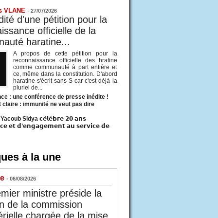
s VLANE
-
27/07/2026
ité d'une pétition pour la
ssance officielle de la
uté haratine...
A propos de cette pétition pour la
reconnaissance officielle des hratine
comme communauté à part entière et
ce, même dans la constitution. D'abord
haratine s'écrit sans S car c'est déjà la
pluriel de...
ce : une conférence de presse inédite !
t claire : immunité ne veut pas dire
acoub Sidya 𝗰𝗲́𝗹𝗲̀𝗯𝗿𝗲 𝟮𝟬 𝗮𝗻𝘀
𝗰𝗲 𝗲𝘁 𝗱’𝗲𝗻𝗴𝗮𝗴𝗲𝗺𝗲𝗻𝘁 𝗮𝘂 𝘀𝗲𝗿𝘃𝗶𝗰𝗲 𝗱𝗲
ues à la une
ue
- 06/08/2026
mier ministre préside la
n de la commission
érielle chargée de la mise