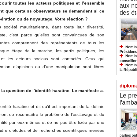
ourir toutes les acteurs politiques et l’ensemble
aux n
t que certains observateurs se demandent si ce
des ét
pération ou de noyautage. Votre réaction ?
société mauritanienne, dans toute leur diversité,
ste, c’est parce qu’elles sont convaincues de son
eantes comprennent des représentants de tous les
Nomina
que étape de la marche, les partis politiques, les
Présidenc
Nomina
e et les acteurs sociaux sont contactés. Ceux qui
conseiller
Nomina
scation d’opinions ou d’une manipulation sont libres
la Républ
diploma
 la question de l’identité haratine. Le manifeste a-
Le pre
l’amba
ntité haratine et dit qu’il est important de la définir.
nvient de reconnaître le problème de l’esclavage et du
dentité par eux-mêmes et de ne pas être fixée par une
cadre d’études et de recherches scientifiques menées
parties ont.