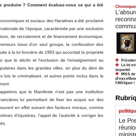
 le produire ? Comment évaluez-vous ce qui a été
Chronique
L'absurd
reconnai
 économiques et sociaux des Haratines a été proclamé
communa
n nationale de l'époque, caractérisée par une exclusion
ions, de recrutement et de financement économique.
reneurs issus d'un seul groupe, la confiscation des
uite à la loi foncière de 1983 qui accordait la propriété
nsi que le déclin et l'exclusion de l’enseignement au
Présiden
La loi es
ulaires dans les grandes villes, en plus du déni de
impunité
𝗠𝗦𝗦 de Y
 lois le criminalisant, et autres points inclus dans le
𝗱’𝗲𝘅𝗰𝗲𝗹𝗹𝗲
𝗹’𝗔𝗳𝗿𝗶𝗾𝘂𝗲 !
ment.
appelons que le Manifeste n'est pas une institution
Rubriq
ancières lui permettant de fixer les acquis sur des
esurent en effet suivant des facteurs moraux, comme
politiq
ctimes d’injustices, l’appel de l’autorité à corriger les
Le Pre
tés.
réunio
minist