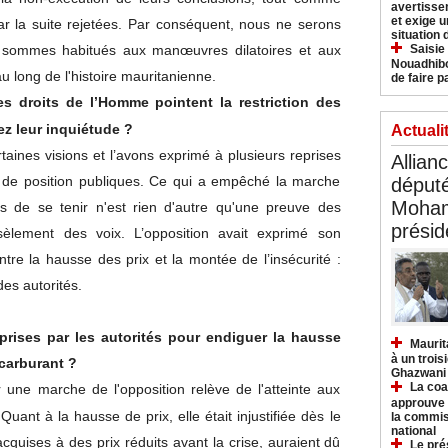
avertisse
et exige u
par la suite rejetées. Par conséquent, nous ne serons
situation
Saisie
 sommes habitués aux manœuvres dilatoires et aux
Nouadhibo
u long de l'histoire mauritanienne.
de faire p
des droits de l’Homme pointent la restriction des
ez leur inquiétude ?
Actuali
ines visions et l’avons exprimé à plusieurs reprises
Allian
s de position publiques. Ce qui a empêché la marche
déput
Moham
tés de se tenir n'est rien d'autre qu'une preuve des
présid
usèlement des voix. L’opposition avait exprimé son
tre la hausse des prix et la montée de l’insécurité :
des autorités.
ises par les autorités pour endiguer la hausse
Maurit
à un trois
carburant ?
Ghazwani
La coa
 une marche de l'opposition relève de l'atteinte aux
approuve l
uant à la hausse de prix, elle était injustifiée dès le
la commis
national
acquises à des prix réduits avant la crise, auraient dû
Le pré