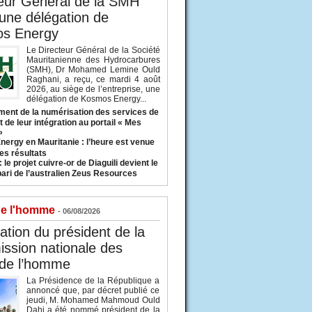
eur Général de la SMH
 une délégation de
s Energy
Le Directeur Général de la Société
Mauritanienne des Hydrocarbures
(SMH), Dr Mohamed Lemine Ould
Raghani, a reçu, ce mardi 4 août
2026, au siège de l’entreprise, une
délégation de Kosmos Energy...
ent de la numérisation des services de
 de leur intégration au portail « Mes
»
nergy en Mauritanie : l’heure est venue
es résultats
 le projet cuivre-or de Diaguili devient le
pari de l’australien Zeus Resources
de l'homme
- 06/08/2026
tion du président de la
ssion nationale des
 de l’homme
La Présidence de la République a
annoncé que, par décret publié ce
jeudi, M. Mohamed Mahmoud Ould
Dahi a été nommé président de la