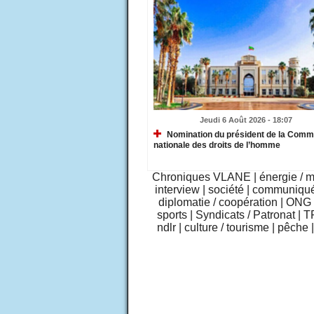
Jeudi 6 Août 2026 - 18:07
Nomination du président de la Comm
nationale des droits de l’homme
Chroniques VLANE
|
énergie / 
interview
|
société
|
communiqu
diplomatie / coopération
|
ONG /
sports
|
Syndicats / Patronat
|
T
ndlr
|
culture / tourisme
|
pêche