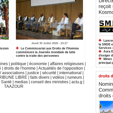
Direct
reçoit
Kosmo
Lancem
Jeudi 30 Juillet 2026 - 23:27
la SNDE et
Services 
ission
Le Commissariat aux Droits de l’Homme
Aura E
commémore la Journée mondiale de lutte
d’exiger d
contre la traite des personnes
Mines :
principal 
mines
|
politique
|
économie
|
affaires religieuses
|
é
|
droits de l'homme
|
Actualités de l'opposition
|
 associations
|
justice
|
sécurité
|
international
|
droits 
RIBUNE LIBRE
|
faits divers
|
vidéos
|
rumeurs
|
|
Santé
|
medias
|
conseil des ministres
|
actu.g
|
Nomina
TAAZOUR
Commi
droits