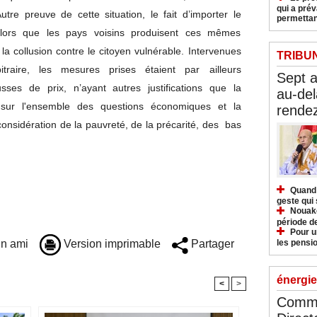
qui a pré
tre preuve de cette situation, le fait d’importer le
permettan
alors que les pays voisins produisent ces mêmes
la collusion contre le citoyen vulnérable. Intervenues
TRIBU
raire, les mesures prises étaient par ailleurs
Sept 
sses de prix, n’ayant autres justifications que la
au-del
sur l'ensemble des questions économiques et la
rendez
onsidération de la pauvreté, de la précarité, des bas
Quand 
geste qui 
Nouakc
période d
Pour u
les pensio
n ami
Version imprimable
Partager
énergie
<
>
Commu