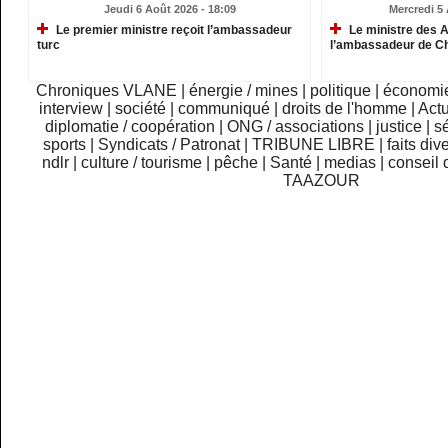
Jeudi 6 Août 2026 - 18:09
Mercredi 5 
Le premier ministre reçoit l’ambassadeur
Le ministre des A
turc
l’ambassadeur de C
Chroniques VLANE
|
énergie / mines
|
politique
|
économi
interview
|
société
|
communiqué
|
droits de l'homme
|
Actu
diplomatie / coopération
|
ONG / associations
|
justice
|
sé
sports
|
Syndicats / Patronat
|
TRIBUNE LIBRE
|
faits div
ndlr
|
culture / tourisme
|
pêche
|
Santé
|
medias
|
conseil 
TAAZOUR