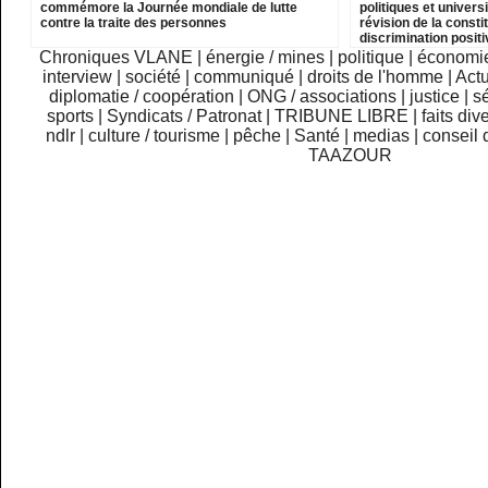
commémore la Journée mondiale de lutte
politiques et univer
contre la traite des personnes
révision de la consti
discrimination posit
Haratines
Chroniques VLANE
|
énergie / mines
|
politique
|
économi
interview
|
société
|
communiqué
|
droits de l'homme
|
Actu
diplomatie / coopération
|
ONG / associations
|
justice
|
sé
sports
|
Syndicats / Patronat
|
TRIBUNE LIBRE
|
faits div
ndlr
|
culture / tourisme
|
pêche
|
Santé
|
medias
|
conseil 
TAAZOUR