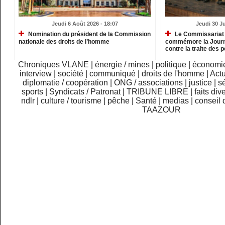
Jeudi 6 Août 2026 - 18:07
Jeudi 30 Ju
Nomination du président de la Commission
Le Commissariat 
nationale des droits de l’homme
commémore la Journé
contre la traite des
Chroniques VLANE
|
énergie / mines
|
politique
|
économi
interview
|
société
|
communiqué
|
droits de l'homme
|
Actu
diplomatie / coopération
|
ONG / associations
|
justice
|
sé
sports
|
Syndicats / Patronat
|
TRIBUNE LIBRE
|
faits div
ndlr
|
culture / tourisme
|
pêche
|
Santé
|
medias
|
conseil 
TAAZOUR