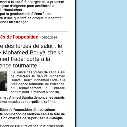
ment à la société chargée de la propreté
n plan d’urgence pour améliorer la
 de Nouakchott
 par la gendarmerie à l’entrée de
u d’une quantité de drogue que tentait
asser un étranger
tés de l'opposition
- 06/08/2026
ce des forces de salut : le
é Mohamed Bouya cheikh
ed Fadel porté à la
ence tournante
L’Alliance des forces de salut a élu
ce mercredi le député Mohamed
Bouya Cheikh Mohamed Fadel à la
présidence tournante de l’Alliance,
en remplacement du bureau
sortant dont le mandat a pris fin,...
anie : Ahmed Samba dénonce les appels
ième mandat et interpelle le président
lition de l’opposition démocratique
a nomination de Moussa Fall à la tête de
sion chargée de superviser le dialogue
sident de l’UFP revient sur le processus