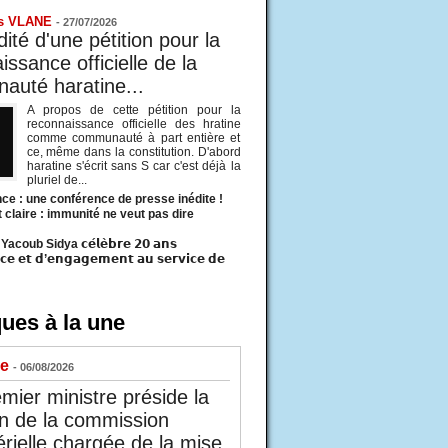
s VLANE
-
27/07/2026
ité d'une pétition pour la
ssance officielle de la
uté haratine...
A propos de cette pétition pour la
reconnaissance officielle des hratine
comme communauté à part entière et
ce, même dans la constitution. D'abord
haratine s'écrit sans S car c'est déjà la
pluriel de...
ce : une conférence de presse inédite !
t claire : immunité ne veut pas dire
acoub Sidya 𝗰𝗲́𝗹𝗲̀𝗯𝗿𝗲 𝟮𝟬 𝗮𝗻𝘀
𝗰𝗲 𝗲𝘁 𝗱’𝗲𝗻𝗴𝗮𝗴𝗲𝗺𝗲𝗻𝘁 𝗮𝘂 𝘀𝗲𝗿𝘃𝗶𝗰𝗲 𝗱𝗲
ues à la une
ue
- 06/08/2026
mier ministre préside la
n de la commission
érielle chargée de la mise