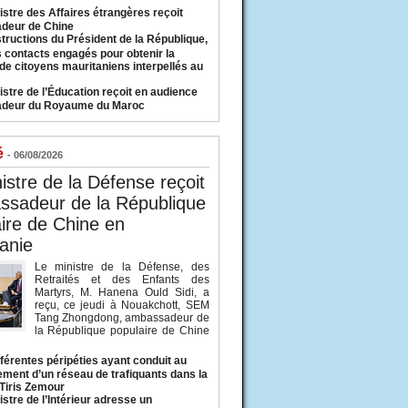
istre des Affaires étrangères reçoit
deur de Chine
structions du Président de la République,
s contacts engagés pour obtenir la
 de citoyens mauritaniens interpellés au
istre de l’Éducation reçoit en audience
adeur du Royaume du Maroc
é
- 06/08/2026
istre de la Défense reçoit
ssadeur de la République
ire de Chine en
anie
Le ministre de la Défense, des
Retraités et des Enfants des
Martyrs, M. Hanena Ould Sidi, a
reçu, ce jeudi à Nouakchott, SEM
Tang Zhongdong, ambassadeur de
la République populaire de Chine
fférentes péripéties ayant conduit au
ment d’un réseau de trafiquants dans la
 Tiris Zemour
istre de l’Intérieur adresse un