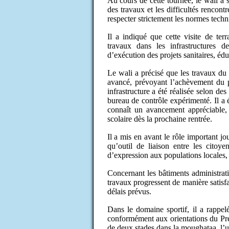
Au cours de cette tournée, le wali a s
des travaux et les difficultés rencont
respecter strictement les normes techn
Il a indiqué que cette visite de ter
travaux dans les infrastructures d
d’exécution des projets sanitaires, édu
Le wali a précisé que les travaux du
avancé, prévoyant l’achèvement du pr
infrastructure a été réalisée selon d
bureau de contrôle expérimenté. Il a 
connaît un avancement appréciable, 
scolaire dès la prochaine rentrée.
Il a mis en avant le rôle important j
qu’outil de liaison entre les citoye
d’expression aux populations locales,
Concernant les bâtiments administrati
travaux progressent de manière satisf
délais prévus.
Dans le domaine sportif, il a rappelé
conformément aux orientations du Pr
de deux stades dans la moughataa, l’