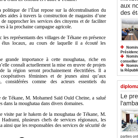
aux n
politique de l’État repose sur la décentralisation du
des ét
 des aides à travers la construction de magasins d’une
de rapprocher les services des citoyens et de faciliter
ires à la prochaine campagne agricole.
ec les représentants des villages de Tékane en présence
s élus locaux, au cours de laquelle il a écouté les
Nomina
Présidenc
Nomina
ne grande importance à cette moughataa, riche en
conseiller
u’elle connaît actuellement la mise en œuvre de projets
Nomina
de la région seront prochainement électrifiées. Il a
la Républ
oopératives féminines et de jeunes ainsi qu’aux
le, considérées comme des acteurs essentiels du
diploma
.
Le pre
e de Tékane, M. Mohamed Saïd Ould Cheine, a salué
l’amba
rées dans la moughataa dans divers domaines.
te visite par le hakem de la moughataa de Tékane, M.
drami, plusieurs chefs de services régionaux, les
ainsi que les responsables des services de sécurité de
parties ont.