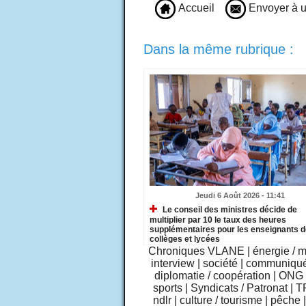
Accueil
Envoyer à u
Dans la même rubrique :
Jeudi 6 Août 2026 - 11:41
Le conseil des ministres décide de
multiplier par 10 le taux des heures
supplémentaires pour les enseignants 
collèges et lycées
Chroniques VLANE
|
énergie / 
interview
|
société
|
communiqu
diplomatie / coopération
|
ONG /
sports
|
Syndicats / Patronat
|
T
ndlr
|
culture / tourisme
|
pêche