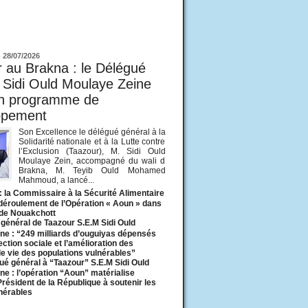
ur
-
28/07/2026
 au Brakna : le Délégué
 Sidi Ould Moulaye Zeine
un programme de
ppement
Son Excellence le délégué général à la
Solidarité nationale et à la Lutte contre
l’Exclusion (Taazour), M. Sidi Ould
Moulaye Zein, accompagné du wali d
Brakna, M. Teyib Ould Mohamed
Mahmoud, a lancé...
: la Commissaire à la Sécurité Alimentaire
 déroulement de l’Opération « Aoun » dans
 de Nouakchott
général de Taazour S.E.M Sidi Ould
ne : “249 milliards d’ouguiyas dépensés
ection sociale et l’amélioration des
de vie des populations vulnérables”
ué général à “Taazour” S.E.M Sidi Ould
ne : l’opération “Aoun” matérialise
 Président de la République à soutenir les
lnérables