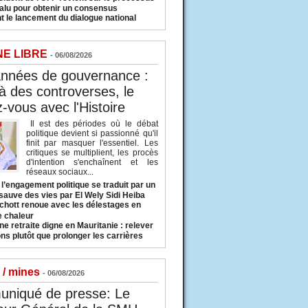
valu pour obtenir un consensus
t le lancement du dialogue national
NE LIBRE
- 06/08/2026
années de gouvernance :
à des controverses, le
-vous avec l'Histoire
Il est des périodes où le débat
politique devient si passionné qu'il
finit par masquer l'essentiel. Les
critiques se multiplient, les procès
d'intention s'enchaînent et les
réseaux sociaux...
l’engagement politique se traduit par un
sauve des vies par El Wely Sidi Heiba
hott renoue avec les délestages en
e chaleur
ne retraite digne en Mauritanie : relever
ns plutôt que prolonger les carrières
 / mines
- 06/08/2026
niqué de presse: Le