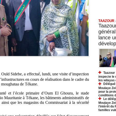
Taazo
TAAZOUR
Taazour
général
lance 
dévelo
Taazour 
uld Sidebe, a effectué, lundi, une visite d’inspection
inspecte le
’infrastructures en cours de réalisation dans le cadre du
les wilayas
a moughataa de Tékane.
Délégué 
Moulaye Zei
pour la prot
santé et l’école primaire d’Oum El Ghoura, le stade
conditions 
io Mauritanie à Tékane, les bâtiments administratifs de
Le délég
ainsi que les magasins du Commissariat à la sécurité
Moulaye Zei
l’intérêt du
familles vu