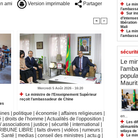
n ami
Version imprimable
Partager
Le min
l’ambassa
Sur in
d’intense
<
>
libération
Mali
La min
l’ambass
sécurit
Le min
l’amba
popula
Maurit
Mercredi 5 Août 2026 - 16:20
Le ministre de l’Enseignement Supérieur
reçoit l’ambassadeur de Chine
des
mines
|
politique
|
économie
|
affaires religieuses
|
en...
é
|
droits de l'homme
|
Actualités de l'opposition
|
Les di
 associations
|
justice
|
sécurité
|
international
|
démantèle
RIBUNE LIBRE
|
faits divers
|
vidéos
|
rumeurs
|
wilaya de
|
Santé
|
medias
|
conseil des ministres
|
actu.g
|
Le min