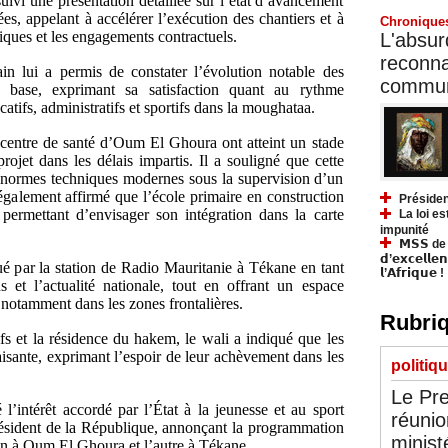
uivi une présentation détaillée sur l’état d’avancement
rées, appelant à accélérer l’exécution des chantiers et à
Chronique
iques et les engagements contractuels.
L'absurd
reconnai
rain lui a permis de constater l’évolution notable des
communa
e base, exprimant sa satisfaction quant au rythme
catifs, administratifs et sportifs dans la moughataa.
 centre de santé d’Oum El Ghoura ont atteint un stade
ojet dans les délais impartis. Il a souligné que cette
es normes techniques modernes sous la supervision d’un
également affirmé que l’école primaire en construction
Présiden
permettant d’envisager son intégration dans la carte
La loi es
impunité
𝗠𝗦𝗦 de Y
𝗱’𝗲𝘅𝗰𝗲𝗹𝗹𝗲
oué par la station de Radio Mauritanie à Tékane en tant
𝗹’𝗔𝗳𝗿𝗶𝗾𝘂𝗲 !
ns et l’actualité nationale, tout en offrant un espace
 notamment dans les zones frontalières.
Rubriq
fs et la résidence du hakem, le wali a indiqué que les
aisante, exprimant l’espoir de leur achèvement dans les
politiq
Le Pre
 l’intérêt accordé par l’État à la jeunesse et au sport
réunio
ésident de la République, annonçant la programmation
minist
un à Oum El Ghoura et l’autre à Tékane.