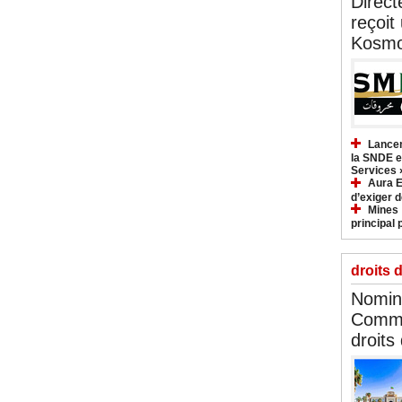
Direct
reçoit
Kosmo
Lancem
la SNDE et
Services 
Aura E
d’exiger d
Mines :
principal 
droits 
Nomina
Commi
droits