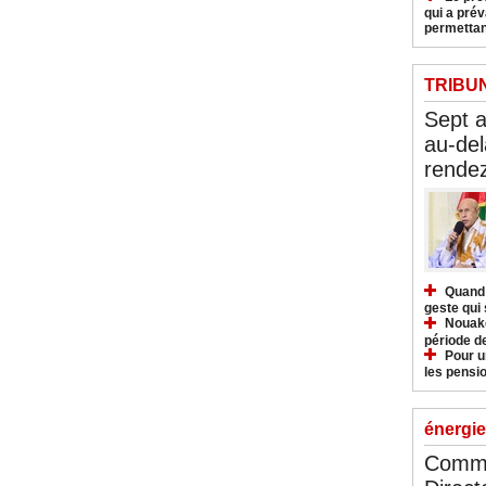
qui a pré
permettan
TRIBU
Sept 
au-del
rendez
Quand 
geste qui 
Nouakc
période d
Pour u
les pensio
énergie
Commu