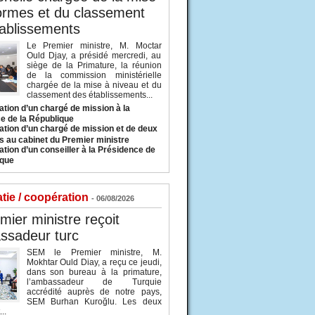
ormes et du classement
ablissements
Le Premier ministre, M. Moctar
Ould Djay, a présidé mercredi, au
siège de la Primature, la réunion
de la commission ministérielle
chargée de la mise à niveau et du
classement des établissements...
tion d’un chargé de mission à la
e de la République
tion d’un chargé de mission et de deux
s au cabinet du Premier ministre
tion d’un conseiller à la Présidence de
ique
tie / coopération
- 06/08/2026
mier ministre reçoit
ssadeur turc
SEM le Premier ministre, M.
Mokhtar Ould Diay, a reçu ce jeudi,
dans son bureau à la primature,
l’ambassadeur de Turquie
accrédité auprès de notre pays,
SEM Burhan Kuroğlu. Les deux
..