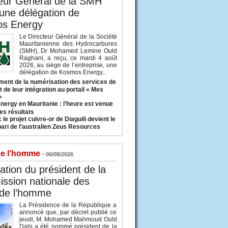
eur Général de la SMH
 une délégation de
s Energy
Le Directeur Général de la Société
Mauritanienne des Hydrocarbures
(SMH), Dr Mohamed Lemine Ould
Raghani, a reçu, ce mardi 4 août
2026, au siège de l’entreprise, une
délégation de Kosmos Energy...
ent de la numérisation des services de
 de leur intégration au portail « Mes
»
nergy en Mauritanie : l’heure est venue
es résultats
 le projet cuivre-or de Diaguili devient le
pari de l’australien Zeus Resources
de l'homme
- 06/08/2026
tion du président de la
ssion nationale des
 de l’homme
La Présidence de la République a
annoncé que, par décret publié ce
jeudi, M. Mohamed Mahmoud Ould
Dahi a été nommé président de la