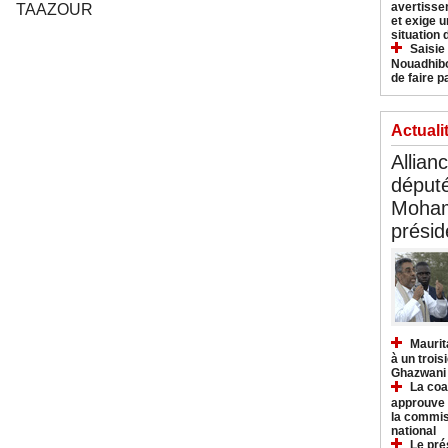
avertisse
TAAZOUR
et exige u
situation
Saisie
Nouadhibo
de faire p
Actuali
Allian
déput
Moham
présid
Maurit
à un trois
Ghazwani
La coa
approuve l
la commis
national
Le pré