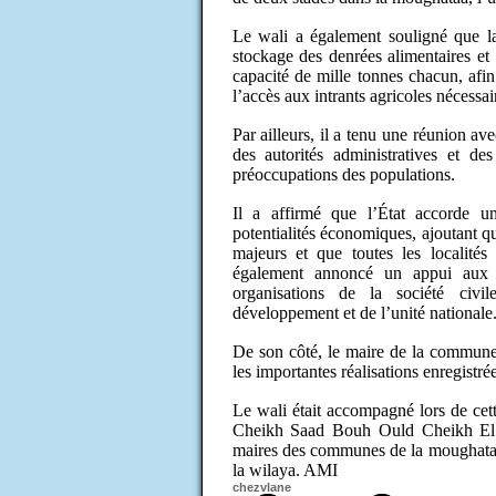
Le wali a également souligné que la 
stockage des denrées alimentaires et
capacité de mille tonnes chacun, afin 
l’accès aux intrants agricoles nécessa
Par ailleurs, il a tenu une réunion av
des autorités administratives et de
préoccupations des populations.
Il a affirmé que l’État accorde u
potentialités économiques, ajoutant q
majeurs et que toutes les localités 
également annoncé un appui aux c
organisations de la société civi
développement et de l’unité nationale
De son côté, le maire de la commun
les importantes réalisations enregist
Le wali était accompagné lors de cet
Cheikh Saad Bouh Ould Cheikh El Ha
maires des communes de la moughataa 
la wilaya. AMI
chezvlane