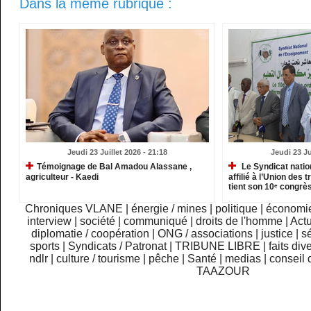
Dans la même rubrique :
Jeudi 23 Juillet 2026 - 21:18
Jeudi 23 Ju
​Témoignage de Bal Amadou Alassane ,
Le Syndicat natio
agriculteur - Kaedi
affilié à l’Union des 
tient son 10ᵉ congrès
Chroniques VLANE
|
énergie / mines
|
politique
|
économi
interview
|
société
|
communiqué
|
droits de l'homme
|
Actu
diplomatie / coopération
|
ONG / associations
|
justice
|
sé
sports
|
Syndicats / Patronat
|
TRIBUNE LIBRE
|
faits div
ndlr
|
culture / tourisme
|
pêche
|
Santé
|
medias
|
conseil 
TAAZOUR