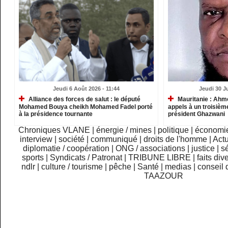
Jeudi 6 Août 2026 - 11:44
Jeudi 30 Ju
Alliance des forces de salut : le député
Mauritanie : Ahm
Mohamed Bouya cheikh Mohamed Fadel porté
appels à un troisième
à la présidence tournante
président Ghazwani
Chroniques VLANE
|
énergie / mines
|
politique
|
économi
interview
|
société
|
communiqué
|
droits de l'homme
|
Actu
diplomatie / coopération
|
ONG / associations
|
justice
|
sé
sports
|
Syndicats / Patronat
|
TRIBUNE LIBRE
|
faits div
ndlr
|
culture / tourisme
|
pêche
|
Santé
|
medias
|
conseil 
TAAZOUR