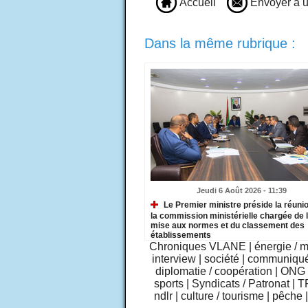
Accueil
Envoyer à u
Dans la même rubrique :
Jeudi 6 Août 2026 - 11:39
Le Premier ministre préside la réuni
la commission ministérielle chargée de 
mise aux normes et du classement des
établissements
Chroniques VLANE
|
énergie / 
interview
|
société
|
communiqu
diplomatie / coopération
|
ONG /
sports
|
Syndicats / Patronat
|
T
ndlr
|
culture / tourisme
|
pêche