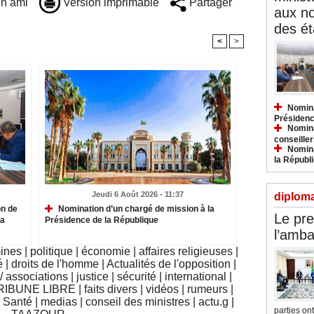
n ami
Version imprimable
Partager
aux n
des ét
<
>
Nomina
Présidenc
Nomina
conseiller
Nomina
la Républ
Jeudi 6 Août 2026 - 11:37
diploma
on de
Nomination d’un chargé de mission à la
Le pre
la
Présidence de la République
l’amba
mines
|
politique
|
économie
|
affaires religieuses
|
é
|
droits de l'homme
|
Actualités de l'opposition
|
 associations
|
justice
|
sécurité
|
international
|
RIBUNE LIBRE
|
faits divers
|
vidéos
|
rumeurs
|
|
Santé
|
medias
|
conseil des ministres
|
actu.g
|
parties ont.