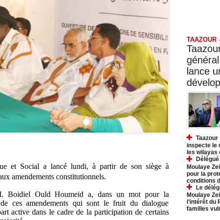
Taazo
TAAZOUR
Taazour
général
lance 
dévelo
Taazour 
inspecte le
les wilayas
Délégué 
e et Social a lancé lundi, à partir de son siège à
Moulaye Zei
pour la prot
aux amendements constitutionnels.
conditions 
Le délég
 M. Boidiel Ould Houmeid a, dans un mot pour la
Moulaye Zei
l’intérêt du
e de ces amendements qui sont le fruit du dialogue
familles vu
art active dans le cadre de la participation de certains