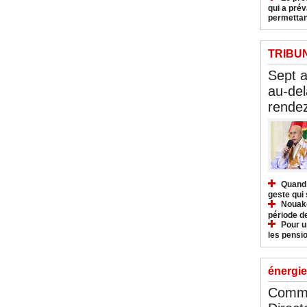
qui a pré
permettan
TRIBU
Sept 
au-del
rendez
Quand 
geste qui 
Nouakc
période d
Pour u
les pensio
énergie
Commu