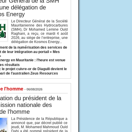
eur Général de la SMH
 une délégation de
s Energy
Le Directeur Général de la Société
Mauritanienne des Hydrocarbures
(SMH), Dr Mohamed Lemine Ould
Raghani, a reçu, ce mardi 4 août
2026, au siège de l’entreprise, une
délégation de Kosmos Energy...
ent de la numérisation des services de
 de leur intégration au portail « Mes
»
nergy en Mauritanie : l’heure est venue
es résultats
 le projet cuivre-or de Diaguili devient le
pari de l’australien Zeus Resources
de l'homme
- 06/08/2026
tion du président de la
ssion nationale des
 de l’homme
La Présidence de la République a
annoncé que, par décret publié ce
jeudi, M. Mohamed Mahmoud Ould
Dahi a été nommé président de la