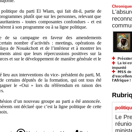
majorité.
Chronique
L'absurd
politique du parti El Wiam, qui fait dit-il, partie de
 programmes plutôt que sur les personnes, relevant que
reconnai
auritaniens - toutes composantes confondues - et est
communa
dhèrent à son programme ou à sa ligne politique.
adre de sa campagne en faveur des amendements
certain nombre d’activités : meetings, opérations de
wilaya de Nouakchott et de l’intérieur et à montrer les
ments ainsi que leurs répercussions positives sur la
ources et sur le développement de manière générale et le
Présiden
La loi es
impunité
𝗠𝗦𝗦 de Y
lieu aux interventions du vice- président du parti, M.
𝗱’𝗲𝘅𝗰𝗲𝗹𝗹𝗲
 certains députés de la formation, qui ont tous été
𝗹’𝗔𝗳𝗿𝗶𝗾𝘂𝗲 !
 gagner le «Oui » lors du référendum en raison des
ys.
Rubriq
dhésion d’un nouveau groupe au parti a été annoncée.
rents ont déclaré que c’est la ligne politique de cette
politiq
hoix.
Le Pre
réunio
minist