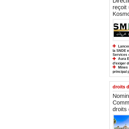
Direct
reçoit
Kosmo
Lancem
la SNDE et
Services 
Aura E
d’exiger d
Mines :
principal 
droits 
Nomina
Commi
droits