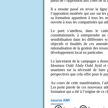
partis de l’opposition aux côtés de la 
Il a ensuite passé en revue la ligne 
l’opposition modérée qui axe sur les
sa formation appartient à tous les m
ouverte à tous les compatriotes qui a
Le parti s’attellera, dans le c
constitutionnels, à entreprendre un 
sensibilisation dans les différentes 
objectifs et finalités de ces amende
rationalisation de la gestion des ress
développement local en particulier.
Le lancement de la campagne a donné 
Idoumou Ould Abdy Ould Jiyid et de
unanimes sur la nécessité de faire
perspectives que cela offre pour le pa
Au cours de cette manifestation, l’a
Les porte parole de ces nouveaux adhé
formation qui a été à l’origine de ce c
source AMI
chezvlane