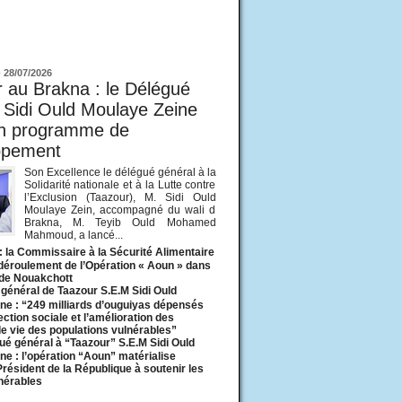
ur
-
28/07/2026
 au Brakna : le Délégué
 Sidi Ould Moulaye Zeine
un programme de
ppement
Son Excellence le délégué général à la
Solidarité nationale et à la Lutte contre
l’Exclusion (Taazour), M. Sidi Ould
Moulaye Zein, accompagné du wali d
Brakna, M. Teyib Ould Mohamed
Mahmoud, a lancé...
: la Commissaire à la Sécurité Alimentaire
 déroulement de l’Opération « Aoun » dans
 de Nouakchott
général de Taazour S.E.M Sidi Ould
ne : “249 milliards d’ouguiyas dépensés
ection sociale et l’amélioration des
de vie des populations vulnérables”
ué général à “Taazour” S.E.M Sidi Ould
ne : l’opération “Aoun” matérialise
 Président de la République à soutenir les
lnérables