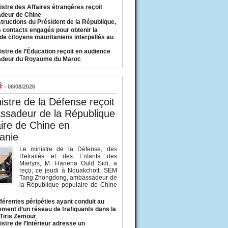
istre des Affaires étrangères reçoit
deur de Chine
structions du Président de la République,
s contacts engagés pour obtenir la
 de citoyens mauritaniens interpellés au
istre de l’Éducation reçoit en audience
adeur du Royaume du Maroc
é
- 06/08/2026
istre de la Défense reçoit
ssadeur de la République
ire de Chine en
anie
Le ministre de la Défense, des
Retraités et des Enfants des
Martyrs, M. Hanena Ould Sidi, a
reçu, ce jeudi à Nouakchott, SEM
Tang Zhongdong, ambassadeur de
la République populaire de Chine
fférentes péripéties ayant conduit au
ment d’un réseau de trafiquants dans la
 Tiris Zemour
istre de l’Intérieur adresse un