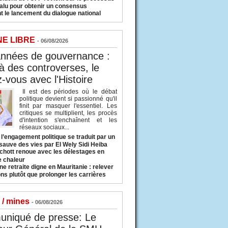
valu pour obtenir un consensus
t le lancement du dialogue national
NE LIBRE
- 06/08/2026
années de gouvernance :
à des controverses, le
-vous avec l'Histoire
Il est des périodes où le débat
politique devient si passionné qu'il
finit par masquer l'essentiel. Les
critiques se multiplient, les procès
d'intention s'enchaînent et les
réseaux sociaux...
l’engagement politique se traduit par un
sauve des vies par El Wely Sidi Heiba
hott renoue avec les délestages en
e chaleur
ne retraite digne en Mauritanie : relever
ns plutôt que prolonger les carrières
 / mines
- 06/08/2026
niqué de presse: Le