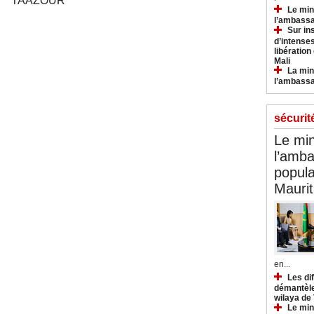
TAAZOUR
Le min
l’ambassa
Sur in
d’intense
libération
Mali
La min
l’ambass
sécurit
Le min
l’amba
popula
Maurit
en...
Les di
démantèle
wilaya de
Le min