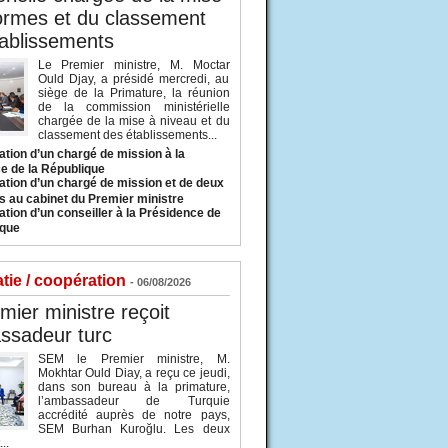
ormes et du classement
ablissements
Le Premier ministre, M. Moctar
Ould Djay, a présidé mercredi, au
siège de la Primature, la réunion
de la commission ministérielle
chargée de la mise à niveau et du
classement des établissements...
tion d’un chargé de mission à la
e de la République
tion d’un chargé de mission et de deux
s au cabinet du Premier ministre
tion d’un conseiller à la Présidence de
ique
tie / coopération
- 06/08/2026
mier ministre reçoit
ssadeur turc
SEM le Premier ministre, M.
Mokhtar Ould Diay, a reçu ce jeudi,
dans son bureau à la primature,
l’ambassadeur de Turquie
accrédité auprès de notre pays,
SEM Burhan Kuroğlu. Les deux
..