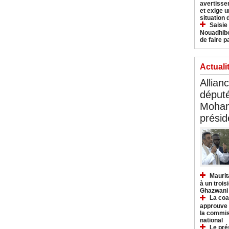
avertisse
et exige u
situation
Saisie
Nouadhibo
de faire p
Actuali
Allian
déput
Moham
présid
Maurit
à un trois
Ghazwani
La coa
approuve l
la commis
national
Le pré