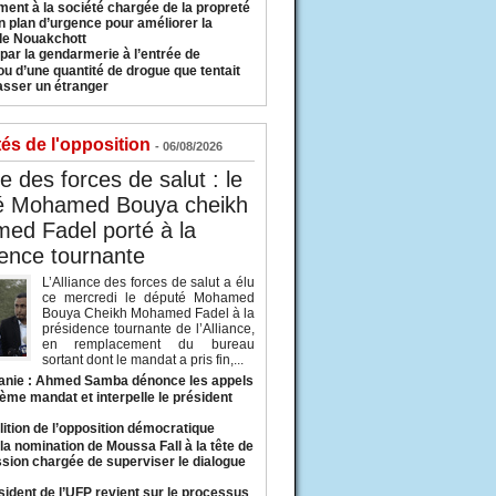
ment à la société chargée de la propreté
n plan d’urgence pour améliorer la
 de Nouakchott
 par la gendarmerie à l’entrée de
u d’une quantité de drogue que tentait
asser un étranger
tés de l'opposition
- 06/08/2026
ce des forces de salut : le
é Mohamed Bouya cheikh
ed Fadel porté à la
ence tournante
L’Alliance des forces de salut a élu
ce mercredi le député Mohamed
Bouya Cheikh Mohamed Fadel à la
présidence tournante de l’Alliance,
en remplacement du bureau
sortant dont le mandat a pris fin,...
anie : Ahmed Samba dénonce les appels
ième mandat et interpelle le président
lition de l’opposition démocratique
a nomination de Moussa Fall à la tête de
sion chargée de superviser le dialogue
sident de l’UFP revient sur le processus