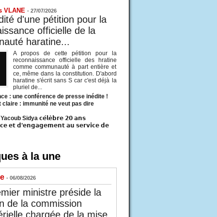
s VLANE
-
27/07/2026
ité d'une pétition pour la
ssance officielle de la
uté haratine...
A propos de cette pétition pour la
reconnaissance officielle des hratine
comme communauté à part entière et
ce, même dans la constitution. D'abord
haratine s'écrit sans S car c'est déjà la
pluriel de...
ce : une conférence de presse inédite !
t claire : immunité ne veut pas dire
acoub Sidya 𝗰𝗲́𝗹𝗲̀𝗯𝗿𝗲 𝟮𝟬 𝗮𝗻𝘀
𝗰𝗲 𝗲𝘁 𝗱’𝗲𝗻𝗴𝗮𝗴𝗲𝗺𝗲𝗻𝘁 𝗮𝘂 𝘀𝗲𝗿𝘃𝗶𝗰𝗲 𝗱𝗲
ues à la une
ue
- 06/08/2026
mier ministre préside la
n de la commission
érielle chargée de la mise