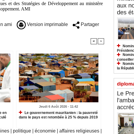
ques et des Stratégies de Développement au ministère
aux n
eloppement. AMI
des ét
n ami
Version imprimable
Partager
<
>
Nomina
Présidenc
Nomina
conseiller
Nomina
la Républ
diploma
Le Pre
l’amba
accréd
Jeudi 6 Août 2026 - 11:42
e en
Le gouvernement mauritanien : la pauvreté
culé
dans le pays est retombée à 25 % depuis 2019
mines
|
politique
|
économie
|
affaires religieuses
|