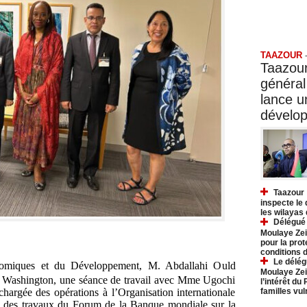
Taazo
TAAZOUR
Taazour
général
lance 
dévelo
Taazour 
inspecte le
les wilayas
Délégué 
Moulaye Zei
pour la prot
conditions 
Le délég
onomiques et du Développement, M. Abdallahi Ould
Moulaye Zei
 à Washington, une séance de travail avec Mme Ugochi
l’intérêt du
familles vu
 chargée des opérations à l’Organisation internationale
e des travaux du Forum de la Banque mondiale sur la