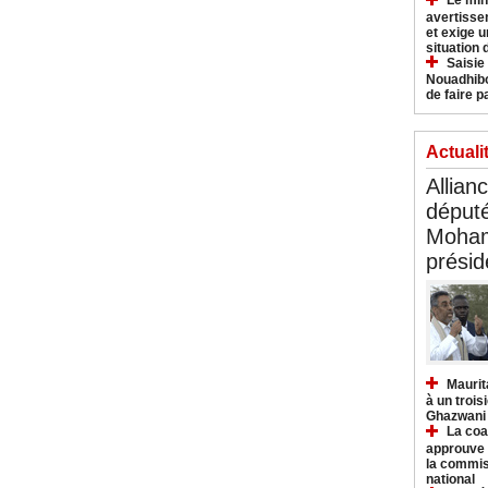
Le min
avertisse
et exige u
situation
Saisie
Nouadhibo
de faire p
Actuali
Allian
déput
Moham
présid
Maurit
à un trois
Ghazwani
La coa
approuve l
la commis
national