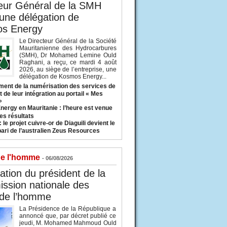
eur Général de la SMH
 une délégation de
s Energy
Le Directeur Général de la Société
Mauritanienne des Hydrocarbures
(SMH), Dr Mohamed Lemine Ould
Raghani, a reçu, ce mardi 4 août
2026, au siège de l’entreprise, une
délégation de Kosmos Energy...
ent de la numérisation des services de
 de leur intégration au portail « Mes
»
nergy en Mauritanie : l’heure est venue
es résultats
 le projet cuivre-or de Diaguili devient le
pari de l’australien Zeus Resources
de l'homme
- 06/08/2026
tion du président de la
ssion nationale des
 de l’homme
La Présidence de la République a
annoncé que, par décret publié ce
jeudi, M. Mohamed Mahmoud Ould