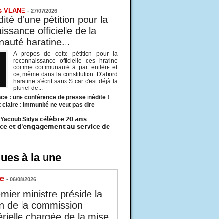
s VLANE
-
27/07/2026
ité d'une pétition pour la
ssance officielle de la
uté haratine...
A propos de cette pétition pour la
reconnaissance officielle des hratine
comme communauté à part entière et
ce, même dans la constitution. D'abord
haratine s'écrit sans S car c'est déjà la
pluriel de...
ce : une conférence de presse inédite !
t claire : immunité ne veut pas dire
acoub Sidya 𝗰𝗲́𝗹𝗲̀𝗯𝗿𝗲 𝟮𝟬 𝗮𝗻𝘀
𝗰𝗲 𝗲𝘁 𝗱’𝗲𝗻𝗴𝗮𝗴𝗲𝗺𝗲𝗻𝘁 𝗮𝘂 𝘀𝗲𝗿𝘃𝗶𝗰𝗲 𝗱𝗲
ues à la une
ue
- 06/08/2026
mier ministre préside la
n de la commission
érielle chargée de la mise