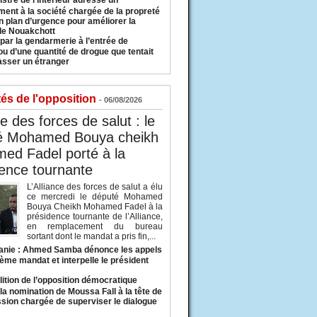
istre de l’Intérieur adresse un
ment à la société chargée de la propreté
n plan d’urgence pour améliorer la
 de Nouakchott
 par la gendarmerie à l’entrée de
u d’une quantité de drogue que tentait
asser un étranger
tés de l'opposition
- 06/08/2026
ce des forces de salut : le
é Mohamed Bouya cheikh
ed Fadel porté à la
ence tournante
L’Alliance des forces de salut a élu
ce mercredi le député Mohamed
Bouya Cheikh Mohamed Fadel à la
présidence tournante de l’Alliance,
en remplacement du bureau
sortant dont le mandat a pris fin,...
anie : Ahmed Samba dénonce les appels
ième mandat et interpelle le président
lition de l’opposition démocratique
a nomination de Moussa Fall à la tête de
sion chargée de superviser le dialogue