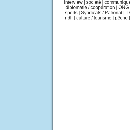
interview
|
société
|
communiqu
diplomatie / coopération
|
ONG /
sports
|
Syndicats / Patronat
|
T
ndlr
|
culture / tourisme
|
pêche