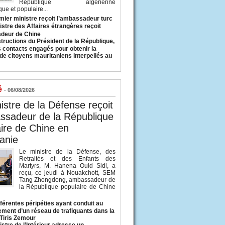
République algérienne
ue et populaire...
mier ministre reçoit l’ambassadeur turc
istre des Affaires étrangères reçoit
deur de Chine
structions du Président de la République,
s contacts engagés pour obtenir la
 de citoyens mauritaniens interpellés au
é
- 06/08/2026
istre de la Défense reçoit
ssadeur de la République
ire de Chine en
anie
Le ministre de la Défense, des
Retraités et des Enfants des
Martyrs, M. Hanena Ould Sidi, a
reçu, ce jeudi à Nouakchott, SEM
Tang Zhongdong, ambassadeur de
la République populaire de Chine
fférentes péripéties ayant conduit au
ment d’un réseau de trafiquants dans la
 Tiris Zemour