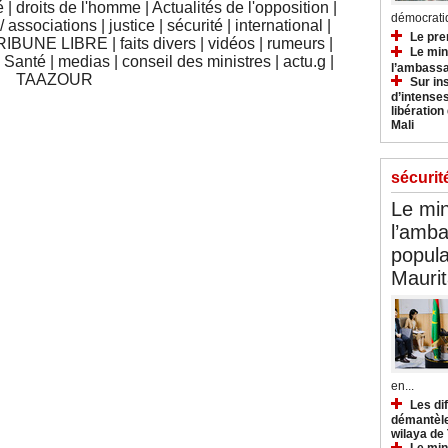
é
|
droits de l'homme
|
Actualités de l'opposition
|
démocratiq
 associations
|
justice
|
sécurité
|
international
|
Le pre
RIBUNE LIBRE
|
faits divers
|
vidéos
|
rumeurs
|
Le min
|
Santé
|
medias
|
conseil des ministres
|
actu.g
|
l’ambassa
TAAZOUR
Sur in
d’intense
libération
Mali
sécurit
Le min
l’amba
popula
Maurit
en...
Les di
démantèle
wilaya de