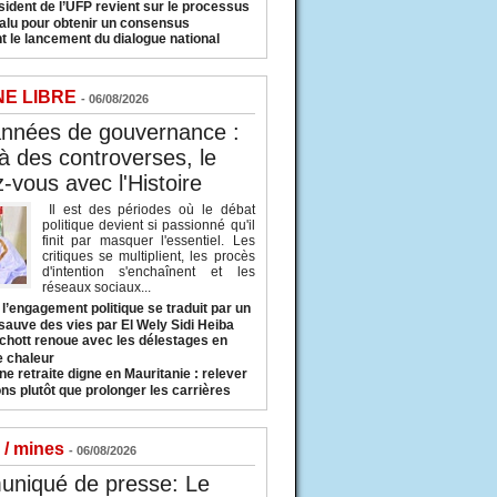
sident de l’UFP revient sur le processus
valu pour obtenir un consensus
t le lancement du dialogue national
NE LIBRE
- 06/08/2026
années de gouvernance :
à des controverses, le
-vous avec l'Histoire
Il est des périodes où le débat
politique devient si passionné qu'il
finit par masquer l'essentiel. Les
critiques se multiplient, les procès
d'intention s'enchaînent et les
réseaux sociaux...
l’engagement politique se traduit par un
sauve des vies par El Wely Sidi Heiba
hott renoue avec les délestages en
e chaleur
ne retraite digne en Mauritanie : relever
ns plutôt que prolonger les carrières
 / mines
- 06/08/2026
niqué de presse: Le