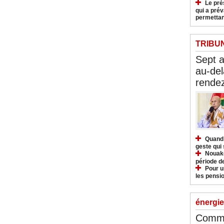
Le pré
qui a pré
permettan
TRIBU
Sept 
au-del
rendez
Quand 
geste qui 
Nouakc
période d
Pour u
les pensio
énergie
Commu