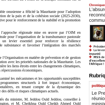
Chronique
L'absurd
ble onusienne a félicité la Mauritanie pour l’adoption
reconnai
ation de la paix et de la cohésion sociale (2025-2030),
communa
tive pour le renforcement de la stabilité et la promotion
 l’approche régionale mise en œuvre par l’OIM en
trale pour l’organisation de la transhumance pastorale
 un levier essentiel pour renforcer la résilience
 subsistance et favoriser l’intégration des marchés
Présiden
La loi es
impunité
𝗠𝗦𝗦 de Y
e l’Organisation en matière de prévention et de gestion
𝗱’𝗲𝘅𝗰𝗲𝗹𝗹𝗲
ation avec les priorités nationales de la Mauritanie. Les
𝗹’𝗔𝗳𝗿𝗶𝗾𝘂𝗲 !
re les liens étroits entre les changements climatiques,
s répercussions économiques.
Rubriq
xaminé les mécanismes et les opportunités susceptibles
programmes structurels à fort impact économique,
politiq
rontalières, en tenant compte de la dynamique des
des défis et risques climatiques actuels.
Le Pre
réunio
ôtés du ministre, M. Jeddou Ould Jeddou, conseiller à
minist
hington, et M. Cheikhna Ould Cheikh Ahmed Ould