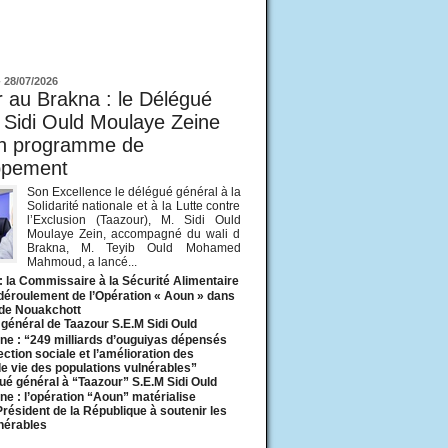
ur
-
28/07/2026
 au Brakna : le Délégué
 Sidi Ould Moulaye Zeine
un programme de
ppement
Son Excellence le délégué général à la
Solidarité nationale et à la Lutte contre
l’Exclusion (Taazour), M. Sidi Ould
Moulaye Zein, accompagné du wali d
Brakna, M. Teyib Ould Mohamed
Mahmoud, a lancé...
: la Commissaire à la Sécurité Alimentaire
 déroulement de l’Opération « Aoun » dans
 de Nouakchott
général de Taazour S.E.M Sidi Ould
ne : “249 milliards d’ouguiyas dépensés
ection sociale et l’amélioration des
de vie des populations vulnérables”
ué général à “Taazour” S.E.M Sidi Ould
ne : l’opération “Aoun” matérialise
 Président de la République à soutenir les
lnérables