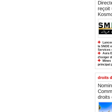
Direct
reçoit
Kosmo
Lancem
la SNDE et
Services 
Aura E
d’exiger d
Mines :
principal 
droits 
Nomina
Commi
droits