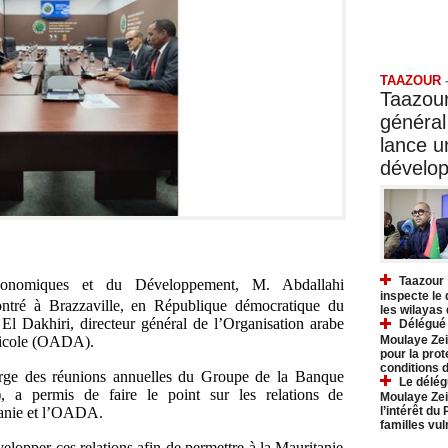
Taazo
TAAZOUR
Taazour
général
lance 
dévelo
Taazour 
économiques et du Développement, M. Abdallahi
inspecte le
ntré à Brazzaville, en République démocratique du
les wilayas
 Dakhiri, directeur général de l’Organisation arabe
Délégué 
Moulaye Zei
ricole (OADA).
pour la prot
conditions 
arge des réunions annuelles du Groupe de la Banque
Le délég
 a permis de faire le point sur les relations de
Moulaye Zei
l’intérêt du
tanie et l’OADA.
familles vu
évelopper ces relations afin de permettre à la Mauritanie