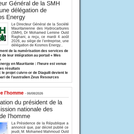
eur Général de la SMH
 une délégation de
s Energy
Le Directeur Général de la Société
Mauritanienne des Hydrocarbures
(SMH), Dr Mohamed Lemine Ould
Raghani, a reçu, ce mardi 4 août
2026, au siège de l’entreprise, une
délégation de Kosmos Energy...
ent de la numérisation des services de
 de leur intégration au portail « Mes
»
nergy en Mauritanie : l’heure est venue
es résultats
 le projet cuivre-or de Diaguili devient le
pari de l’australien Zeus Resources
de l'homme
- 06/08/2026
tion du président de la
ssion nationale des
 de l’homme
La Présidence de la République a
annoncé que, par décret publié ce
jeudi, M. Mohamed Mahmoud Ould