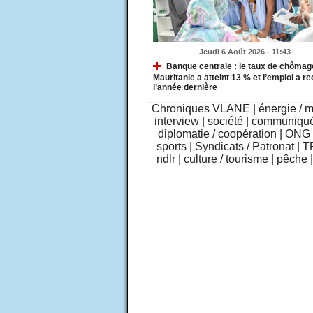
Jeudi 6 Août 2026 - 11:43
Banque centrale : le taux de chômag
Mauritanie a atteint 13 % et l’emploi a re
l’année dernière
Chroniques VLANE
|
énergie / 
interview
|
société
|
communiqu
diplomatie / coopération
|
ONG /
sports
|
Syndicats / Patronat
|
T
ndlr
|
culture / tourisme
|
pêche