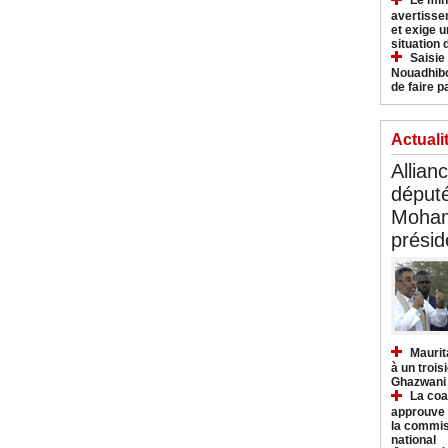
Le min
avertisse
et exige u
situation
Saisie
Nouadhibo
de faire p
Actuali
Allian
déput
Moham
présid
Maurit
à un trois
Ghazwani
La coa
approuve l
la commis
national