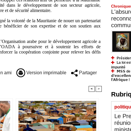
té dans le développement de son secteur agricole,
Chronique
 et de sécurité alimentaire.
L'absurd
reconnai
igné la volonté de la Mauritanie de nouer un partenariat
communa
de bénéficier de son expertise et de son soutien aux
 l’Organisation arabe pour le développement agricole a
’OADA à poursuivre et à soutenir les efforts de
forcer la coopération conjointe pour relever les défis
Présiden
La loi es
impunité
𝗠𝗦𝗦 de Y
n ami
Version imprimable
Partager
𝗱’𝗲𝘅𝗰𝗲𝗹𝗹𝗲
𝗹’𝗔𝗳𝗿𝗶𝗾𝘂𝗲 !
<
>
Rubriq
politiq
Le Pre
réunio
minist