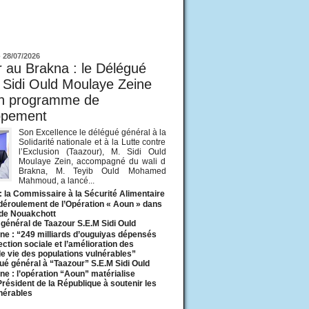
ur
-
28/07/2026
 au Brakna : le Délégué
 Sidi Ould Moulaye Zeine
un programme de
ppement
Son Excellence le délégué général à la
Solidarité nationale et à la Lutte contre
l’Exclusion (Taazour), M. Sidi Ould
Moulaye Zein, accompagné du wali d
Brakna, M. Teyib Ould Mohamed
Mahmoud, a lancé...
: la Commissaire à la Sécurité Alimentaire
 déroulement de l’Opération « Aoun » dans
 de Nouakchott
général de Taazour S.E.M Sidi Ould
ne : “249 milliards d’ouguiyas dépensés
ection sociale et l’amélioration des
de vie des populations vulnérables”
ué général à “Taazour” S.E.M Sidi Ould
ne : l’opération “Aoun” matérialise
 Président de la République à soutenir les
lnérables