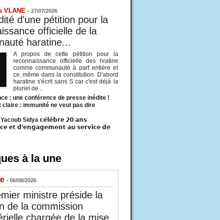
s VLANE
-
27/07/2026
ité d'une pétition pour la
ssance officielle de la
uté haratine...
A propos de cette pétition pour la
reconnaissance officielle des hratine
comme communauté à part entière et
ce, même dans la constitution. D'abord
haratine s'écrit sans S car c'est déjà la
pluriel de...
ce : une conférence de presse inédite !
t claire : immunité ne veut pas dire
acoub Sidya 𝗰𝗲́𝗹𝗲̀𝗯𝗿𝗲 𝟮𝟬 𝗮𝗻𝘀
𝗰𝗲 𝗲𝘁 𝗱’𝗲𝗻𝗴𝗮𝗴𝗲𝗺𝗲𝗻𝘁 𝗮𝘂 𝘀𝗲𝗿𝘃𝗶𝗰𝗲 𝗱𝗲
ues à la une
ue
- 06/08/2026
mier ministre préside la
n de la commission
érielle chargée de la mise