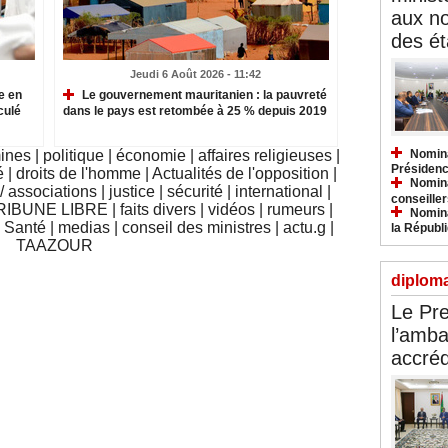
aux n
des ét
Jeudi 6 Août 2026 - 11:42
e en
Le gouvernement mauritanien : la pauvreté
culé
dans le pays est retombée à 25 % depuis 2019
Nomina
mines
|
politique
|
économie
|
affaires religieuses
|
Présidenc
é
|
droits de l'homme
|
Actualités de l'opposition
|
Nomina
 associations
|
justice
|
sécurité
|
international
|
conseiller
RIBUNE LIBRE
|
faits divers
|
vidéos
|
rumeurs
|
Nomina
|
Santé
|
medias
|
conseil des ministres
|
actu.g
|
la Républ
TAAZOUR
diploma
Le Pre
l’amba
accréd