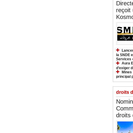
Direct
reçoit
Kosmo
Lancem
la SNDE et
Services 
Aura E
d’exiger d
Mines :
principal 
droits 
Nomina
Commi
droits