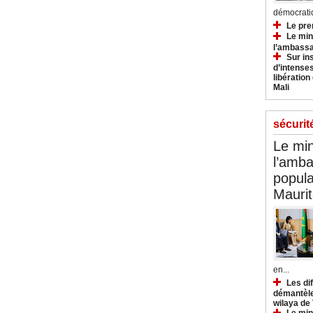
démocratiq
Le pre
Le min
l’ambassa
Sur in
d’intense
libération
Mali
sécurit
Le min
l’amba
popula
Maurit
en...
Les di
démantèle
wilaya de