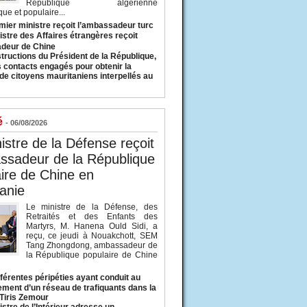
République algérienne
ue et populaire...
mier ministre reçoit l’ambassadeur turc
istre des Affaires étrangères reçoit
deur de Chine
structions du Président de la République,
s contacts engagés pour obtenir la
 de citoyens mauritaniens interpellés au
é
- 06/08/2026
istre de la Défense reçoit
ssadeur de la République
ire de Chine en
anie
Le ministre de la Défense, des
Retraités et des Enfants des
Martyrs, M. Hanena Ould Sidi, a
reçu, ce jeudi à Nouakchott, SEM
Tang Zhongdong, ambassadeur de
la République populaire de Chine
fférentes péripéties ayant conduit au
ment d’un réseau de trafiquants dans la
 Tiris Zemour