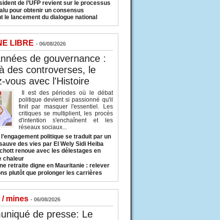
sident de l’UFP revient sur le processus
valu pour obtenir un consensus
t le lancement du dialogue national
NE LIBRE
- 06/08/2026
années de gouvernance :
à des controverses, le
-vous avec l'Histoire
Il est des périodes où le débat
politique devient si passionné qu'il
finit par masquer l'essentiel. Les
critiques se multiplient, les procès
d'intention s'enchaînent et les
réseaux sociaux...
l’engagement politique se traduit par un
sauve des vies par El Wely Sidi Heiba
hott renoue avec les délestages en
e chaleur
ne retraite digne en Mauritanie : relever
ns plutôt que prolonger les carrières
 / mines
- 06/08/2026
niqué de presse: Le