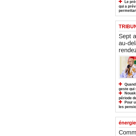
Le pré
qui a pré
permettan
TRIBU
Sept 
au-del
rendez
Quand 
geste qui 
Nouakc
période d
Pour u
les pensio
énergie
Commu