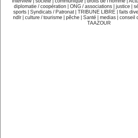
interview
|
société
|
communiqué
|
droits de l'homme
|
Actu
diplomatie / coopération
|
ONG / associations
|
justice
|
sé
sports
|
Syndicats / Patronat
|
TRIBUNE LIBRE
|
faits div
ndlr
|
culture / tourisme
|
pêche
|
Santé
|
medias
|
conseil 
TAAZOUR