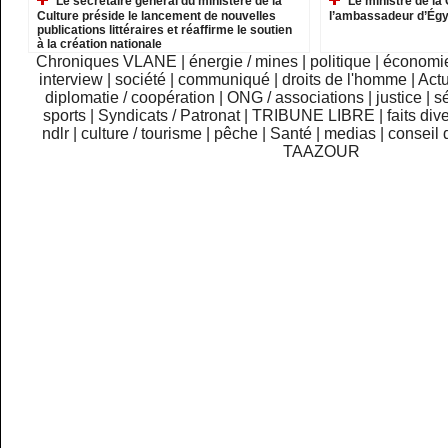
Le secrétaire général du ministère de la
Le ministre de la 
Culture préside le lancement de nouvelles
l’ambassadeur d’Ég
publications littéraires et réaffirme le soutien
à la création nationale
Chroniques VLANE
|
énergie / mines
|
politique
|
économi
interview
|
société
|
communiqué
|
droits de l'homme
|
Actu
diplomatie / coopération
|
ONG / associations
|
justice
|
sé
sports
|
Syndicats / Patronat
|
TRIBUNE LIBRE
|
faits div
ndlr
|
culture / tourisme
|
pêche
|
Santé
|
medias
|
conseil 
TAAZOUR