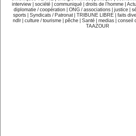
interview
|
société
|
communiqué
|
droits de l'homme
|
Actu
diplomatie / coopération
|
ONG / associations
|
justice
|
sé
sports
|
Syndicats / Patronat
|
TRIBUNE LIBRE
|
faits div
ndlr
|
culture / tourisme
|
pêche
|
Santé
|
medias
|
conseil 
TAAZOUR