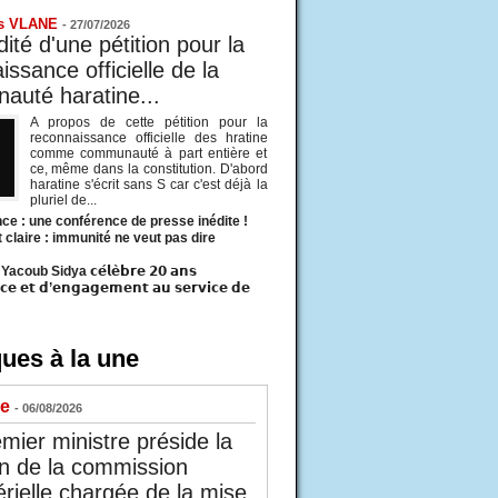
s VLANE
-
27/07/2026
ité d'une pétition pour la
ssance officielle de la
uté haratine...
A propos de cette pétition pour la
reconnaissance officielle des hratine
comme communauté à part entière et
ce, même dans la constitution. D'abord
haratine s'écrit sans S car c'est déjà la
pluriel de...
ce : une conférence de presse inédite !
t claire : immunité ne veut pas dire
acoub Sidya 𝗰𝗲́𝗹𝗲̀𝗯𝗿𝗲 𝟮𝟬 𝗮𝗻𝘀
𝗰𝗲 𝗲𝘁 𝗱’𝗲𝗻𝗴𝗮𝗴𝗲𝗺𝗲𝗻𝘁 𝗮𝘂 𝘀𝗲𝗿𝘃𝗶𝗰𝗲 𝗱𝗲
ues à la une
ue
- 06/08/2026
mier ministre préside la
n de la commission
érielle chargée de la mise