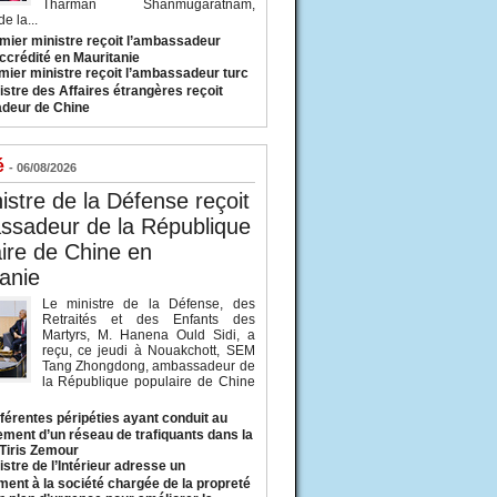
Tharman Shanmugaratnam,
e la...
mier ministre reçoit l’ambassadeur
ccrédité en Mauritanie
mier ministre reçoit l’ambassadeur turc
istre des Affaires étrangères reçoit
deur de Chine
é
- 06/08/2026
istre de la Défense reçoit
ssadeur de la République
ire de Chine en
anie
Le ministre de la Défense, des
Retraités et des Enfants des
Martyrs, M. Hanena Ould Sidi, a
reçu, ce jeudi à Nouakchott, SEM
Tang Zhongdong, ambassadeur de
la République populaire de Chine
fférentes péripéties ayant conduit au
ment d’un réseau de trafiquants dans la
 Tiris Zemour
istre de l’Intérieur adresse un
ment à la société chargée de la propreté