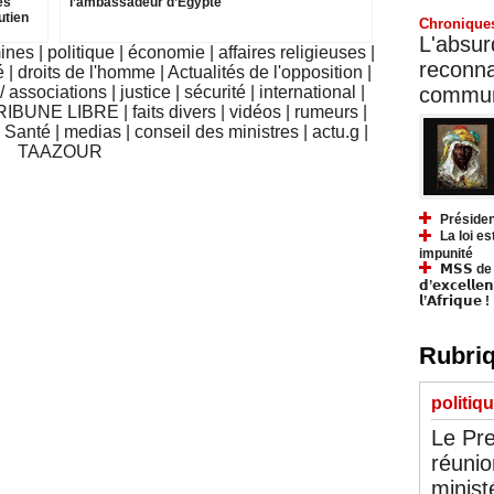
es
l’ambassadeur d’Égypte
utien
Chronique
L'absurd
mines
|
politique
|
économie
|
affaires religieuses
|
reconnai
é
|
droits de l'homme
|
Actualités de l'opposition
|
communa
 associations
|
justice
|
sécurité
|
international
|
RIBUNE LIBRE
|
faits divers
|
vidéos
|
rumeurs
|
|
Santé
|
medias
|
conseil des ministres
|
actu.g
|
TAAZOUR
Présiden
La loi es
impunité
𝗠𝗦𝗦 de Y
𝗱’𝗲𝘅𝗰𝗲𝗹𝗹𝗲
𝗹’𝗔𝗳𝗿𝗶𝗾𝘂𝗲 !
Rubriq
politiq
Le Pre
réunio
minist