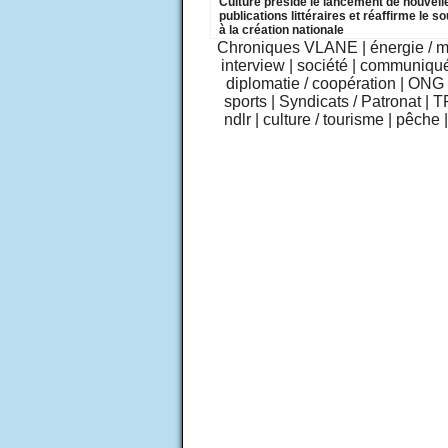
Culture préside le lancement de nouvell
publications littéraires et réaffirme le so
à la création nationale
Chroniques VLANE
|
énergie / 
interview
|
société
|
communiqu
diplomatie / coopération
|
ONG /
sports
|
Syndicats / Patronat
|
T
ndlr
|
culture / tourisme
|
pêche