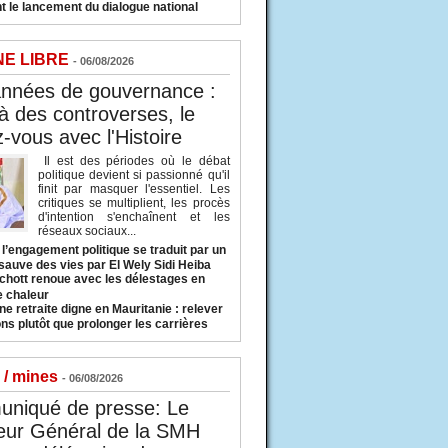
t le lancement du dialogue national
NE LIBRE
- 06/08/2026
années de gouvernance :
à des controverses, le
-vous avec l'Histoire
Il est des périodes où le débat
politique devient si passionné qu'il
finit par masquer l'essentiel. Les
critiques se multiplient, les procès
d'intention s'enchaînent et les
réseaux sociaux...
l’engagement politique se traduit par un
sauve des vies par El Wely Sidi Heiba
hott renoue avec les délestages en
e chaleur
ne retraite digne en Mauritanie : relever
ns plutôt que prolonger les carrières
 / mines
- 06/08/2026
niqué de presse: Le
eur Général de la SMH