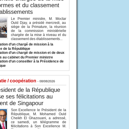
ormes et du classement
ablissements
Le Premier ministre, M. Moctar
Ould Djay, a présidé mercredi, au
siège de la Primature, la réunion
de la commission ministérielle
chargée de la mise à niveau et du
classement des établissements...
tion d’un chargé de mission à la
e de la République
tion d’un chargé de mission et de deux
s au cabinet du Premier ministre
tion d’un conseiller à la Présidence de
ique
tie / coopération
- 08/08/2026
sident de la République
e ses félicitations au
ent de Singapour
Son Excellence le Président de la
République, M. Mohamed Ould
Cheikh El Ghazouani, a adressé,
ce samedi, un télégramme de
félicitations à Son Excellence M.