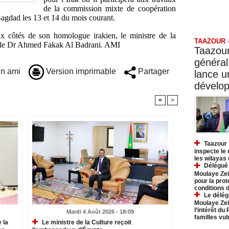
de la commission mixte de coopération
Bagdad les 13 et 14 du mois courant.
Taazo
ux côtés de son homologue irakien, le ministre de la
TAAZOUR
és, le Dr Ahmed Fakak Al Badrani. AMI
Taazour
général
n ami
Version imprimable
Partager
lance 
dévelo
<
>
Taazour 
inspecte le
les wilayas
Délégué 
Moulaye Zei
pour la prot
conditions 
Le délég
Moulaye Zei
l’intérêt du
Mardi 4 Août 2026 - 18:09
familles vu
 la
Le ministre de la Culture reçoit