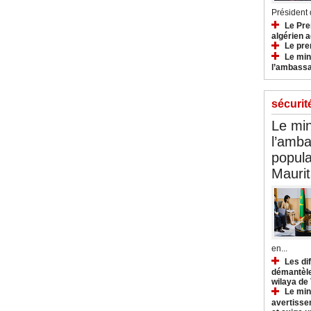
Président d
Le Pre
algérien a
Le pre
Le min
l’ambassa
sécurit
Le min
l’amba
popula
Maurit
en...
Les di
démantèle
wilaya de
Le min
avertisse