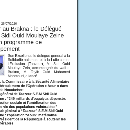
ur
-
28/07/2026
 au Brakna : le Délégué
 Sidi Ould Moulaye Zeine
un programme de
ppement
Son Excellence le délégué général à la
Solidarité nationale et à la Lutte contre
l’Exclusion (Taazour), M. Sidi Ould
Moulaye Zein, accompagné du wali d
Brakna, M. Teyib Ould Mohamed
Mahmoud, a lancé...
: la Commissaire à la Sécurité Alimentaire
 déroulement de l’Opération « Aoun » dans
 de Nouakchott
général de Taazour S.E.M Sidi Ould
ne : “249 milliards d’ouguiyas dépensés
ection sociale et l’amélioration des
de vie des populations vulnérables”
ué général à “Taazour” S.E.M Sidi Ould
ne : l’opération “Aoun” matérialise
 Président de la République à soutenir les
lnérables