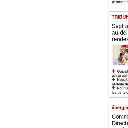
permettan
TRIBU
Sept 
au-del
rendez
Quand 
geste qui 
Nouakc
période d
Pour u
les pensio
énergie
Commu
Direct