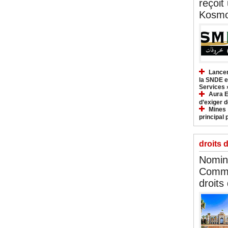
reçoit
Kosmo
Lancem
la SNDE et
Services 
Aura E
d’exiger d
Mines :
principal 
droits 
Nomina
Commi
droits