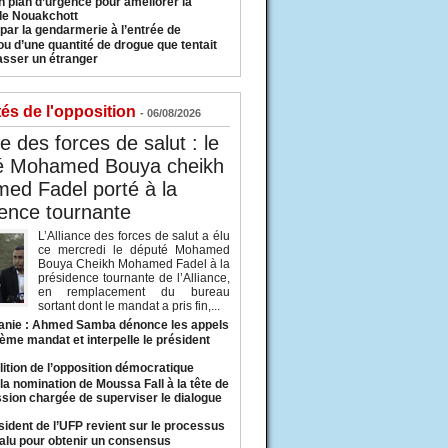
n plan d’urgence pour améliorer la
 de Nouakchott
 par la gendarmerie à l’entrée de
u d’une quantité de drogue que tentait
asser un étranger
tés de l'opposition
- 06/08/2026
ce des forces de salut : le
é Mohamed Bouya cheikh
ed Fadel porté à la
ence tournante
L’Alliance des forces de salut a élu
ce mercredi le député Mohamed
Bouya Cheikh Mohamed Fadel à la
présidence tournante de l’Alliance,
en remplacement du bureau
sortant dont le mandat a pris fin,...
anie : Ahmed Samba dénonce les appels
ième mandat et interpelle le président
lition de l’opposition démocratique
a nomination de Moussa Fall à la tête de
sion chargée de superviser le dialogue
sident de l’UFP revient sur le processus
valu pour obtenir un consensus