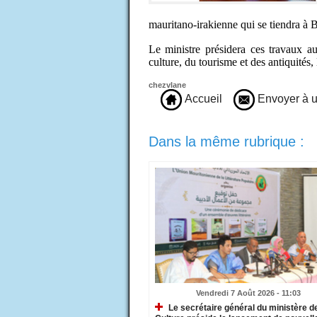
mauritano-irakienne qui se tiendra à 
Le ministre présidera ces travaux a
culture, du tourisme et des antiquit
chezvlane
Accueil
Envoyer à u
Dans la même rubrique :
Vendredi 7 Août 2026 - 11:03
Le secrétaire général du ministère de