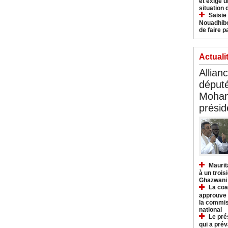
et exige u
situation
Saisie
Nouadhibo
de faire p
Actuali
Allian
déput
Moham
présid
Maurit
à un trois
Ghazwani
La coa
approuve l
la commis
national
Le pré
qui a pré