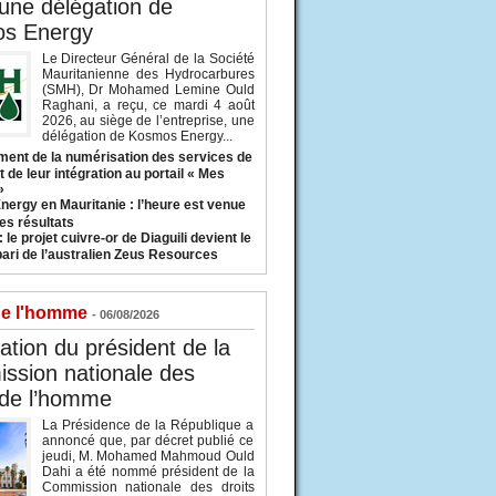
 une délégation de
s Energy
Le Directeur Général de la Société
Mauritanienne des Hydrocarbures
(SMH), Dr Mohamed Lemine Ould
Raghani, a reçu, ce mardi 4 août
2026, au siège de l’entreprise, une
délégation de Kosmos Energy...
ent de la numérisation des services de
 de leur intégration au portail « Mes
»
nergy en Mauritanie : l’heure est venue
es résultats
 le projet cuivre-or de Diaguili devient le
pari de l’australien Zeus Resources
de l'homme
- 06/08/2026
tion du président de la
ssion nationale des
 de l’homme
La Présidence de la République a
annoncé que, par décret publié ce
jeudi, M. Mohamed Mahmoud Ould
Dahi a été nommé président de la
Commission nationale des droits