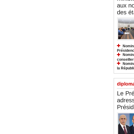
aux n
des ét
Nomina
Présidenc
Nomina
conseiller
Nomina
la Républ
diploma
Le Pré
adress
Présid