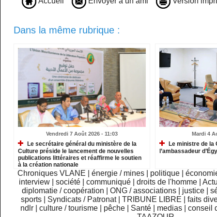
Accueil
Envoyer à un ami
Version impr
Dans la même rubrique :
Vendredi 7 Août 2026 - 11:03
Mardi 4 A
Le secrétaire général du ministère de la
Le ministre de la 
Culture préside le lancement de nouvelles
l’ambassadeur d’Ég
publications littéraires et réaffirme le soutien
à la création nationale
Chroniques VLANE
|
énergie / mines
|
politique
|
économi
interview
|
société
|
communiqué
|
droits de l'homme
|
Actu
diplomatie / coopération
|
ONG / associations
|
justice
|
sé
sports
|
Syndicats / Patronat
|
TRIBUNE LIBRE
|
faits div
ndlr
|
culture / tourisme
|
pêche
|
Santé
|
medias
|
conseil 
TAAZOUR