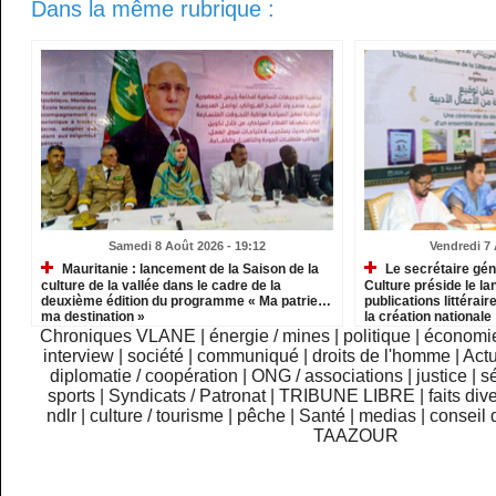
Dans la même rubrique :
Samedi 8 Août 2026 - 19:12
Vendredi 7 
Mauritanie : lancement de la Saison de la
Le secrétaire gén
culture de la vallée dans le cadre de la
Culture préside le l
deuxième édition du programme « Ma patrie…
publications littérair
ma destination »
la création nationale
Chroniques VLANE
|
énergie / mines
|
politique
|
économi
interview
|
société
|
communiqué
|
droits de l'homme
|
Actu
diplomatie / coopération
|
ONG / associations
|
justice
|
sé
sports
|
Syndicats / Patronat
|
TRIBUNE LIBRE
|
faits div
ndlr
|
culture / tourisme
|
pêche
|
Santé
|
medias
|
conseil 
TAAZOUR