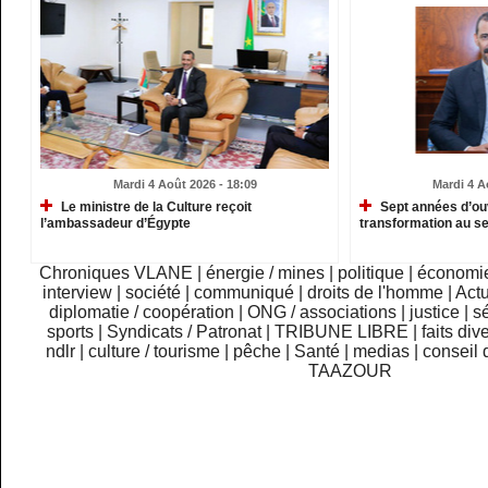
Mardi 4 Août 2026 - 18:09
Mardi 4 A
Le ministre de la Culture reçoit
Sept années d’ou
l’ambassadeur d’Égypte
transformation au se
Chroniques VLANE
|
énergie / mines
|
politique
|
économi
interview
|
société
|
communiqué
|
droits de l'homme
|
Actu
diplomatie / coopération
|
ONG / associations
|
justice
|
sé
sports
|
Syndicats / Patronat
|
TRIBUNE LIBRE
|
faits div
ndlr
|
culture / tourisme
|
pêche
|
Santé
|
medias
|
conseil 
TAAZOUR