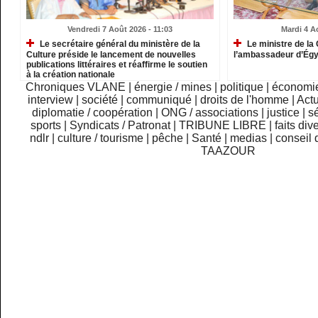
Vendredi 7 Août 2026 - 11:03
Mardi 4 A
Le secrétaire général du ministère de la
Le ministre de la 
Culture préside le lancement de nouvelles
l’ambassadeur d’Ég
publications littéraires et réaffirme le soutien
à la création nationale
Chroniques VLANE
|
énergie / mines
|
politique
|
économi
interview
|
société
|
communiqué
|
droits de l'homme
|
Actu
diplomatie / coopération
|
ONG / associations
|
justice
|
sé
sports
|
Syndicats / Patronat
|
TRIBUNE LIBRE
|
faits div
ndlr
|
culture / tourisme
|
pêche
|
Santé
|
medias
|
conseil 
TAAZOUR