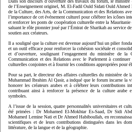
Dans son discours d’ouverture des travaux du forum, le ministre 
de l’Enseignement originel, M. El-Fadil Ould Sidati Ould Ahmed L
de la Culture, des Arts, de la Communication et des Relations ave
l’importance de cet événement culturel pour célébrer les icônes intel
et renforcer les ponts de coopération culturelle entre la Mauritanie 
saluant le rôle pionnier joué par l’Émirat de Sharikah au service de 
soutien aux créateurs.
Il a souligné que la culture est devenue aujourd’hui un pilier fo
et un outil efficace pour renforcer la cohésion sociétale et consoli
et d’ouverture, soulignant l’engagement du ministère de la 
Communication et des Relations avec le Parlement à continuer de
culturelles conjointes et à fournir les conditions appropriées pour él
Pour sa part, le directeur des affaires culturelles du ministère de
Muhammad Ibrahim Al Qasir, a indqué que le forum incarne la vi
honorer les créateurs arabes et à célébrer leurs contributions inte
contribuant ainsi à renforcer la présence de la culture arabe 
symboles.
A l’issue de la session, quatre personnalités universitaires et cul
été primées : Dr Mohamed El-Mokhtar Es-Saad, Dr Sidi Abd
Mohamed Lemine Nati et Dr Ahmed Habiboullah, en reconnaissanc
scientifiques et de leurs contributions distinguées dans les dom
littérature, de la langue et de la géographie.