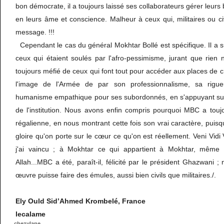
bon démocrate, il a toujours laissé ses collaborateurs gérer leur
en leurs âme et conscience. Malheur à ceux qui, militaires ou civ
message. !!!
Cependant le cas du général Mokhtar Bollé est spécifique. Il a 
ceux qui étaient soulés par l'afro-pessimisme, jurant que rien
toujours méfié de ceux qui font tout pour accéder aux places de
l'image de l'Armée de par son professionnalisme, sa rigue
humanisme empathique pour ses subordonnés, en s'appuyant sur 
de l'institution. Nous avons enfin compris pourquoi MBC a touj
régalienne, en nous montrant cette fois son vrai caractère, puis
gloire qu'on porte sur le cœur ce qu'on est réellement. Veni Vidi Vi
j'ai vaincu ; à Mokhtar ce qui appartient à Mokhtar, même 
Allah...MBC a été, paraît-il, félicité par le président Ghazwani 
œuvre puisse faire des émules, aussi bien civils que militaires./.
Ely Ould Sid’Ahmed Krombelé, France
lecalame
chezvlane