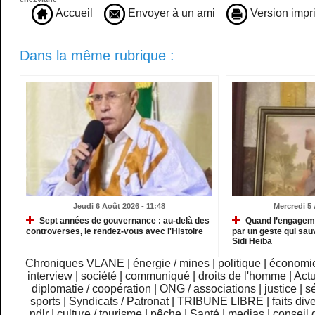
Accueil
Envoyer à un ami
Version impr
Dans la même rubrique :
Jeudi 6 Août 2026 - 11:48
Mercredi 5 
Sept années de gouvernance : au-delà des
Quand l’engagemen
controverses, le rendez-vous avec l'Histoire
par un geste qui sau
Sidi Heiba
Chroniques VLANE
|
énergie / mines
|
politique
|
économi
interview
|
société
|
communiqué
|
droits de l'homme
|
Actu
diplomatie / coopération
|
ONG / associations
|
justice
|
sé
sports
|
Syndicats / Patronat
|
TRIBUNE LIBRE
|
faits div
ndlr
|
culture / tourisme
|
pêche
|
Santé
|
medias
|
conseil 