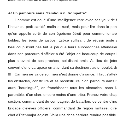
A/ Un parcours sans "tambour ni trompette"
L'homme est doué d'une intelligence rare avec ses yeux de fé
l'instar du petit canidé malin et rusé, mais pour lire dans la pe
qu'on appelle sortir de son égoïsme étroit pour communier av
faibles, les épris de justice. Est-ce suffisant de réussir just
beaucoup n'ont pas fait le job que leurs subordonnés attendai
dans son parcours d'officier a été l'objet de beaucoup de coups b
plus souvent de ses proches, soi-disant amis. Au lieu de jeter 
couvert d'une carapace en attendant sa destinée : auto, boulot, dod
!!! Car rien ne va de soi, rien n'est donné d'avance, il faut s'atte
les obstacles, construire et se reconstruire. Son parcours dans l
aura "bourlingué", en franchissant tous les obstacles, sans 
parentèle, d'un clan, encore moins d'une tribu. Prenez votre chap
section, commandant de compagnie, de bataillon, de centre d'in
brigade d'élèves officiers, commandant de région militaire, dire
chef d'Etat-major adjoint. Voilà une riche carrière rendue possibl