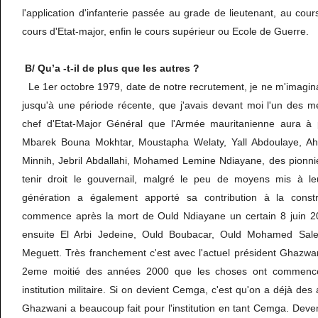
l'application d'infanterie passée au grade de lieutenant, au cour
cours d'Etat-major, enfin le cours supérieur ou Ecole de Guerre.
B/ Qu’a -t-il de plus que les autres ?
Le 1er octobre 1979, date de notre recrutement, je ne m'imaginai
jusqu'à une période récente, que j'avais devant moi l'un des mei
chef d'Etat-Major Général que l'Armée mauritanienne aura à p
Mbarek Bouna Mokhtar, Moustapha Welaty, Yall Abdoulaye, A
Minnih, Jebril Abdallahi, Mohamed Lemine Ndiayane, des pionnie
tenir droit le gouvernail, malgré le peu de moyens mis à le
génération a également apporté sa contribution à la construc
commence après la mort de Ould Ndiayane un certain 8 juin 20
ensuite El Arbi Jedeine, Ould Boubacar, Ould Mohamed Saleh
Meguett. Très franchement c'est avec l'actuel président Ghazw
2eme moitié des années 2000 que les choses ont commencé
institution militaire. Si on devient Cemga, c'est qu'on a déjà des 
Ghazwani a beaucoup fait pour l'institution en tant Cemga. Dev