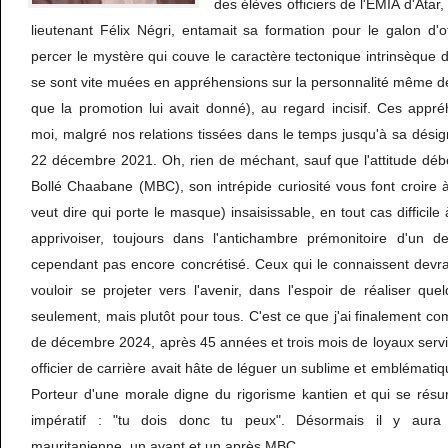
des élèves officiers de l'EMIA d'Ata
lieutenant Félix Négri, entamait sa formation pour le galon d'of
percer le mystère qui couve le caractère tectonique intrinsèque 
se sont vite muées en appréhensions sur la personnalité même de
que la promotion lui avait donné), au regard incisif. Ces appr
moi, malgré nos relations tissées dans le temps jusqu'à sa dés
22 décembre 2021. Oh, rien de méchant, sauf que l'attitude dé
Bollé Chaabane (MBC), son intrépide curiosité vous font croire
veut dire qui porte le masque) insaisissable, en tout cas difficil
apprivoiser, toujours dans l'antichambre prémonitoire d'un d
cependant pas encore concrétisé. Ceux qui le connaissent devra
vouloir se projeter vers l'avenir, dans l'espoir de réaliser qu
seulement, mais plutôt pour tous. C'est ce que j'ai finalement co
de décembre 2024, après 45 années et trois mois de loyaux servic
officier de carrière avait hâte de léguer un sublime et emblématiqu
Porteur d'une morale digne du rigorisme kantien et qui se rés
impératif : "tu dois donc tu peux". Désormais il y aura da
mauritanienne, un avant et un après MBC.