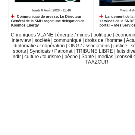
Jeudi 6 Août 2026 - 11:46
Mardi 4 A
Communiqué de presse: Le Directeur
Lancement de la 
Général de la SMH reçoit une délégation de
services de la SNDE 
Kosmos Energy
portail « Mes Servic
Chroniques VLANE
|
énergie / mines
|
politique
|
économi
interview
|
société
|
communiqué
|
droits de l'homme
|
Actu
diplomatie / coopération
|
ONG / associations
|
justice
|
sé
sports
|
Syndicats / Patronat
|
TRIBUNE LIBRE
|
faits div
ndlr
|
culture / tourisme
|
pêche
|
Santé
|
medias
|
conseil 
TAAZOUR