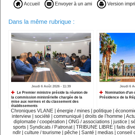
Accueil
Envoyer à un ami
Version impr
Dans la même rubrique :
Jeudi 6 Août 2026 - 11:39
Jeudi 6 A
Le Premier ministre préside la réunion de
Nomination d’un c
la commission ministérielle chargée de la
Présidence de la Ré
mise aux normes et du classement des
établissements
Chroniques VLANE
|
énergie / mines
|
politique
|
économi
interview
|
société
|
communiqué
|
droits de l'homme
|
Actu
diplomatie / coopération
|
ONG / associations
|
justice
|
sé
sports
|
Syndicats / Patronat
|
TRIBUNE LIBRE
|
faits div
ndlr
|
culture / tourisme
|
pêche
|
Santé
|
medias
|
conseil 