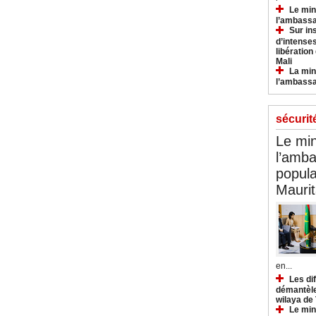
Le min
l’ambassa
Sur in
d’intense
libération
Mali
La min
l’ambass
sécurit
Le min
l’amba
popula
Maurit
en...
Les di
démantèle
wilaya de
Le min