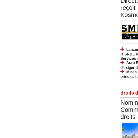
Direct
reçoit
Kosmo
Lancem
la SNDE et
Services 
Aura E
d’exiger d
Mines :
principal 
droits 
Nomina
Commi
droits