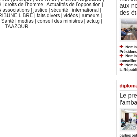
é
|
droits de l'homme
|
Actualités de l'opposition
|
aux n
 associations
|
justice
|
sécurité
|
international
|
des ét
RIBUNE LIBRE
|
faits divers
|
vidéos
|
rumeurs
|
|
Santé
|
medias
|
conseil des ministres
|
actu.g
|
TAAZOUR
Nomina
Présidenc
Nomina
conseiller
Nomina
la Républ
diploma
Le pre
l’amba
parties ont.