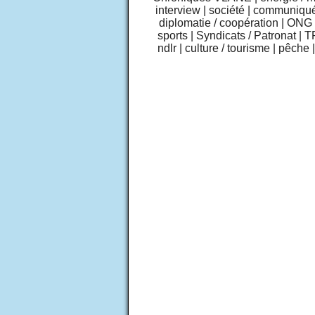
interview
|
société
|
communiqu
diplomatie / coopération
|
ONG /
sports
|
Syndicats / Patronat
|
T
ndlr
|
culture / tourisme
|
pêche