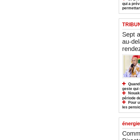
qui a pré
permettan
TRIBU
Sept 
au-del
rendez
Quand 
geste qui 
Nouakc
période d
Pour u
les pensio
énergie
Commu