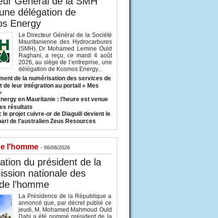
eur Général de la SMH
 une délégation de
s Energy
Le Directeur Général de la Société
Mauritanienne des Hydrocarbures
(SMH), Dr Mohamed Lemine Ould
Raghani, a reçu, ce mardi 4 août
2026, au siège de l’entreprise, une
délégation de Kosmos Energy...
ent de la numérisation des services de
 de leur intégration au portail « Mes
»
nergy en Mauritanie : l’heure est venue
es résultats
 le projet cuivre-or de Diaguili devient le
pari de l’australien Zeus Resources
de l'homme
- 06/08/2026
tion du président de la
ssion nationale des
 de l’homme
La Présidence de la République a
annoncé que, par décret publié ce
jeudi, M. Mohamed Mahmoud Ould
Dahi a été nommé président de la