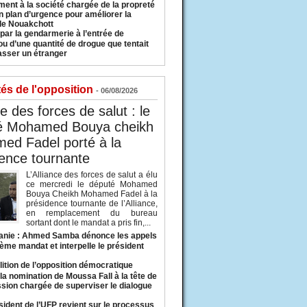
ment à la société chargée de la propreté
n plan d’urgence pour améliorer la
 de Nouakchott
 par la gendarmerie à l’entrée de
u d’une quantité de drogue que tentait
asser un étranger
tés de l'opposition
- 06/08/2026
ce des forces de salut : le
é Mohamed Bouya cheikh
ed Fadel porté à la
ence tournante
L’Alliance des forces de salut a élu
ce mercredi le député Mohamed
Bouya Cheikh Mohamed Fadel à la
présidence tournante de l’Alliance,
en remplacement du bureau
sortant dont le mandat a pris fin,...
anie : Ahmed Samba dénonce les appels
ième mandat et interpelle le président
lition de l’opposition démocratique
a nomination de Moussa Fall à la tête de
sion chargée de superviser le dialogue
sident de l’UFP revient sur le processus