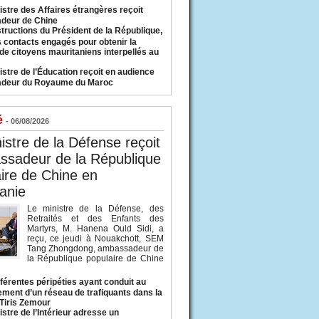
istre des Affaires étrangères reçoit
deur de Chine
structions du Président de la République,
s contacts engagés pour obtenir la
 de citoyens mauritaniens interpellés au
istre de l’Éducation reçoit en audience
adeur du Royaume du Maroc
é
- 06/08/2026
istre de la Défense reçoit
ssadeur de la République
ire de Chine en
anie
Le ministre de la Défense, des
Retraités et des Enfants des
Martyrs, M. Hanena Ould Sidi, a
reçu, ce jeudi à Nouakchott, SEM
Tang Zhongdong, ambassadeur de
la République populaire de Chine
fférentes péripéties ayant conduit au
ment d’un réseau de trafiquants dans la
 Tiris Zemour
istre de l’Intérieur adresse un