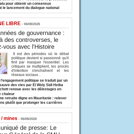
valu pour obtenir un consensus
t le lancement du dialogue national
NE LIBRE
- 06/08/2026
années de gouvernance :
à des controverses, le
-vous avec l'Histoire
Il est des périodes où le débat
politique devient si passionné qu'il
finit par masquer l'essentiel. Les
critiques se multiplient, les procès
d'intention s'enchaînent et les
réseaux sociaux...
l’engagement politique se traduit par un
sauve des vies par El Wely Sidi Heiba
hott renoue avec les délestages en
e chaleur
ne retraite digne en Mauritanie : relever
ns plutôt que prolonger les carrières
 / mines
- 06/08/2026
niqué de presse: Le