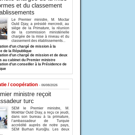
ormes et du classement
ablissements
Le Premier ministre, M. Moctar
Ould Djay, a présidé mercredi, au
siège de la Primature, la réunion
de la commission ministérielle
chargée de la mise à niveau et du
classement des établissements...
tion d’un chargé de mission à la
e de la République
tion d’un chargé de mission et de deux
s au cabinet du Premier ministre
tion d’un conseiller à la Présidence de
ique
tie / coopération
- 06/08/2026
mier ministre reçoit
ssadeur turc
SEM le Premier ministre, M.
Mokhtar Ould Diay, a reçu ce jeudi,
dans son bureau à la primature,
l’ambassadeur de Turquie
accrédité auprès de notre pays,
SEM Burhan Kuroğlu. Les deux
..