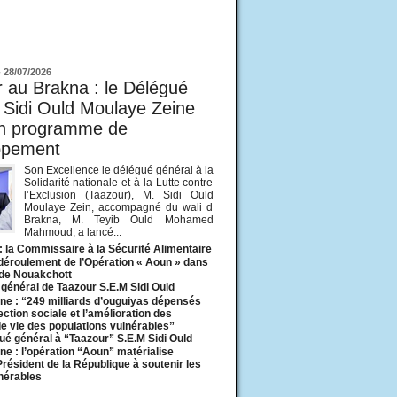
ur
-
28/07/2026
 au Brakna : le Délégué
 Sidi Ould Moulaye Zeine
un programme de
ppement
Son Excellence le délégué général à la
Solidarité nationale et à la Lutte contre
l’Exclusion (Taazour), M. Sidi Ould
Moulaye Zein, accompagné du wali d
Brakna, M. Teyib Ould Mohamed
Mahmoud, a lancé...
: la Commissaire à la Sécurité Alimentaire
 déroulement de l’Opération « Aoun » dans
 de Nouakchott
général de Taazour S.E.M Sidi Ould
ne : “249 milliards d’ouguiyas dépensés
ection sociale et l’amélioration des
de vie des populations vulnérables”
ué général à “Taazour” S.E.M Sidi Ould
ne : l’opération “Aoun” matérialise
 Président de la République à soutenir les
lnérables