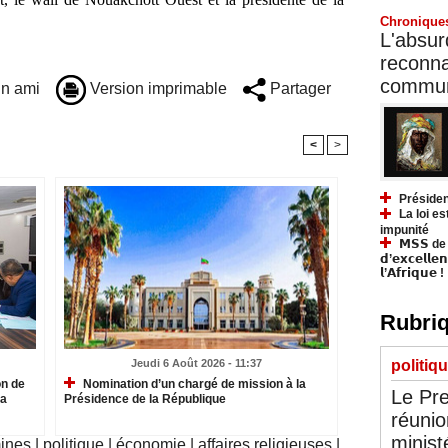
Chronique
L'absurd
reconnai
communa
n ami
Version imprimable
Partager
<
>
Présiden
La loi es
impunité
𝗠𝗦𝗦 de Y
𝗱’𝗲𝘅𝗰𝗲𝗹𝗹𝗲
𝗹’𝗔𝗳𝗿𝗶𝗾𝘂𝗲 !
Rubriq
Jeudi 6 Août 2026 - 11:37
politiq
on de
Nomination d’un chargé de mission à la
Le Pre
la
Présidence de la République
réunio
minist
mines
|
politique
|
économie
|
affaires religieuses
|