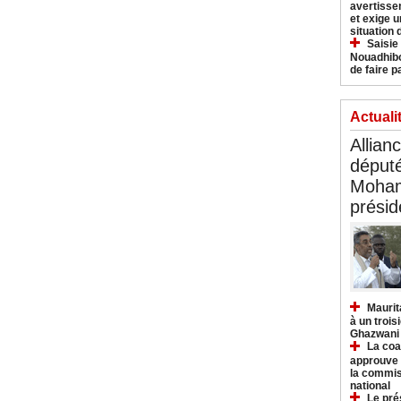
avertisse
et exige u
situation
Saisie
Nouadhibo
de faire p
Actuali
Allian
déput
Moham
présid
Maurit
à un trois
Ghazwani
La coa
approuve l
la commis
national
Le pré