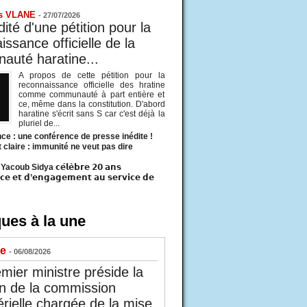
s VLANE
-
27/07/2026
ité d'une pétition pour la
ssance officielle de la
uté haratine...
A propos de cette pétition pour la
reconnaissance officielle des hratine
comme communauté à part entière et
ce, même dans la constitution. D'abord
haratine s'écrit sans S car c'est déjà la
pluriel de...
ce : une conférence de presse inédite !
t claire : immunité ne veut pas dire
acoub Sidya 𝗰𝗲́𝗹𝗲̀𝗯𝗿𝗲 𝟮𝟬 𝗮𝗻𝘀
𝗰𝗲 𝗲𝘁 𝗱’𝗲𝗻𝗴𝗮𝗴𝗲𝗺𝗲𝗻𝘁 𝗮𝘂 𝘀𝗲𝗿𝘃𝗶𝗰𝗲 𝗱𝗲
ues à la une
ue
- 06/08/2026
mier ministre préside la
n de la commission
érielle chargée de la mise