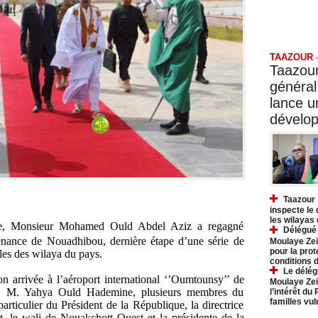
Taazo
TAAZOUR
Taazour
général
lance 
dévelo
Taazour 
inspecte le
les wilayas
que, Monsieur Mohamed Ould Abdel Aziz a regagné
Délégué 
nance de Nouadhibou, dernière étape d’une série de
Moulaye Zei
pour la prot
ales des wilaya du pays.
conditions 
Le délég
on arrivée à l’aéroport international ‘’Oumtounsy’’ de
Moulaye Zei
re, M. Yahya Ould Hademine, plusieurs membres du
l’intérêt du
familles vu
articulier du Président de la République, la directrice
t, le wali de Nouakchott Ouest et la présidente de la