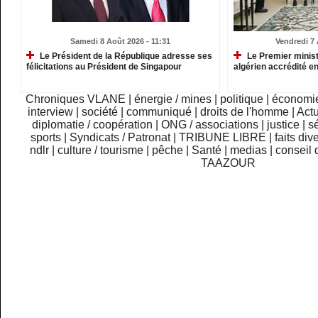
Samedi 8 Août 2026 - 11:31
Vendredi 7 
Le Président de la République adresse ses
Le Premier minist
félicitations au Président de Singapour
algérien accrédité e
Chroniques VLANE
|
énergie / mines
|
politique
|
économi
interview
|
société
|
communiqué
|
droits de l'homme
|
Actu
diplomatie / coopération
|
ONG / associations
|
justice
|
sé
sports
|
Syndicats / Patronat
|
TRIBUNE LIBRE
|
faits div
ndlr
|
culture / tourisme
|
pêche
|
Santé
|
medias
|
conseil 
TAAZOUR