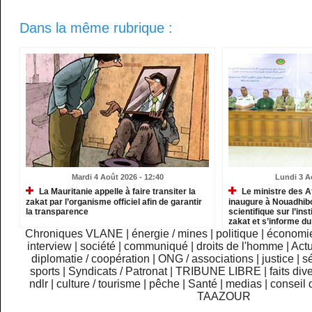
Dans la même rubrique :
Mardi 4 Août 2026 - 12:40
Lundi 3 A
La Mauritanie appelle à faire transiter la
Le ministre des A
zakat par l’organisme officiel afin de garantir
inaugure à Nouadhib
la transparence
scientifique sur l’inst
zakat et s’informe d
institutions relevant
Chroniques VLANE
|
énergie / mines
|
politique
|
économi
interview
|
société
|
communiqué
|
droits de l'homme
|
Actu
diplomatie / coopération
|
ONG / associations
|
justice
|
sé
sports
|
Syndicats / Patronat
|
TRIBUNE LIBRE
|
faits div
ndlr
|
culture / tourisme
|
pêche
|
Santé
|
medias
|
conseil 
TAAZOUR