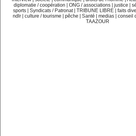
diplomatie / coopération
|
ONG / associations
|
justice
|
sé
sports
|
Syndicats / Patronat
|
TRIBUNE LIBRE
|
faits div
ndlr
|
culture / tourisme
|
pêche
|
Santé
|
medias
|
conseil 
TAAZOUR