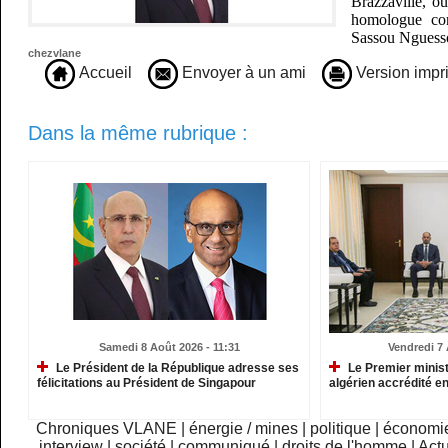
Brazzaville, où
homologue con
Sassou Nguess
chezvlane
Accueil
Envoyer à un ami
Version impr
Dans la même rubrique :
Samedi 8 Août 2026 - 11:31
Vendredi 7 
Le Président de la République adresse ses
Le Premier minist
félicitations au Président de Singapour
algérien accrédité e
Chroniques VLANE
|
énergie / mines
|
politique
|
économi
interview
|
société
|
communiqué
|
droits de l'homme
|
Actu