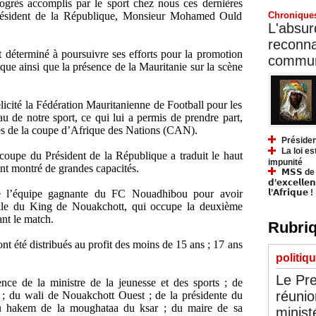
rogrès accomplis par le sport chez nous ces dernières
Chronique
Président de la République, Monsieur Mohamed Ould
L'absurd
reconnai
t déterminé à poursuivre ses efforts pour la promotion
communa
ique ainsi que la présence de la Mauritanie sur la scène
ité la Fédération Mauritanienne de Football pour les
au de notre sport, ce qui lui a permis de prendre part,
res de la coupe d’Afrique des Nations (CAN).
Présiden
La loi es
 coupe du Président de la République a traduit le haut
impunité
ont montré de grandes capacités.
𝗠𝗦𝗦 de Y
𝗱’𝗲𝘅𝗰𝗲𝗹𝗹𝗲
𝗹’𝗔𝗳𝗿𝗶𝗾𝘂𝗲 !
ité l’équipe gagnante du FC Nouadhibou pour avoir
elle du King de Nouakchott, qui occupe la deuxième
nt le match.
Rubriq
nt été distribués au profit des moins de 15 ans ; 17 ans
politiq
Le Pre
nce de la ministre de la jeunesse et des sports ; de
réunio
; du wali de Nouakchott Ouest ; de la présidente du
du hakem de la moughataa du ksar ; du maire de sa
minist