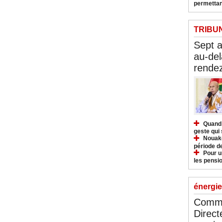
permettan
TRIBU
Sept 
au-del
rendez
Quand 
geste qui 
Nouakc
période d
Pour u
les pensio
énergie
Commu
Direct