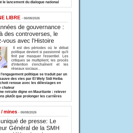
t le lancement du dialogue national
NE LIBRE
- 06/08/2026
années de gouvernance :
à des controverses, le
-vous avec l'Histoire
Il est des périodes où le débat
politique devient si passionné qu'il
finit par masquer l'essentiel. Les
critiques se multiplient, les procès
d'intention s'enchaînent et les
réseaux sociaux...
l’engagement politique se traduit par un
sauve des vies par El Wely Sidi Heiba
hott renoue avec les délestages en
e chaleur
ne retraite digne en Mauritanie : relever
ns plutôt que prolonger les carrières
 / mines
- 06/08/2026
niqué de presse: Le
eur Général de la SMH