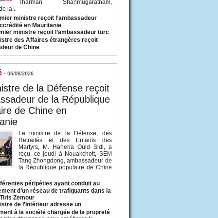
Tharman Shanmugaratnam,
e la...
mier ministre reçoit l’ambassadeur
ccrédité en Mauritanie
mier ministre reçoit l’ambassadeur turc
istre des Affaires étrangères reçoit
deur de Chine
é
- 06/08/2026
istre de la Défense reçoit
ssadeur de la République
ire de Chine en
anie
Le ministre de la Défense, des
Retraités et des Enfants des
Martyrs, M. Hanena Ould Sidi, a
reçu, ce jeudi à Nouakchott, SEM
Tang Zhongdong, ambassadeur de
la République populaire de Chine
fférentes péripéties ayant conduit au
ment d’un réseau de trafiquants dans la
 Tiris Zemour
istre de l’Intérieur adresse un
ment à la société chargée de la propreté