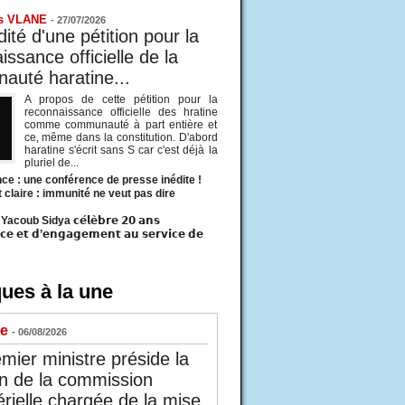
s VLANE
-
27/07/2026
ité d'une pétition pour la
ssance officielle de la
uté haratine...
A propos de cette pétition pour la
reconnaissance officielle des hratine
comme communauté à part entière et
ce, même dans la constitution. D'abord
haratine s'écrit sans S car c'est déjà la
pluriel de...
ce : une conférence de presse inédite !
t claire : immunité ne veut pas dire
acoub Sidya 𝗰𝗲́𝗹𝗲̀𝗯𝗿𝗲 𝟮𝟬 𝗮𝗻𝘀
𝗰𝗲 𝗲𝘁 𝗱’𝗲𝗻𝗴𝗮𝗴𝗲𝗺𝗲𝗻𝘁 𝗮𝘂 𝘀𝗲𝗿𝘃𝗶𝗰𝗲 𝗱𝗲
ues à la une
ue
- 06/08/2026
mier ministre préside la
n de la commission
érielle chargée de la mise