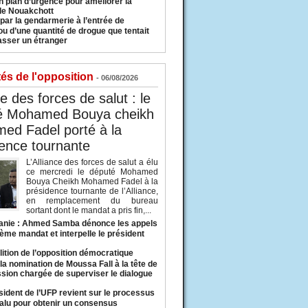
n plan d’urgence pour améliorer la
 de Nouakchott
 par la gendarmerie à l’entrée de
u d’une quantité de drogue que tentait
asser un étranger
tés de l'opposition
- 06/08/2026
ce des forces de salut : le
é Mohamed Bouya cheikh
ed Fadel porté à la
ence tournante
L’Alliance des forces de salut a élu
ce mercredi le député Mohamed
Bouya Cheikh Mohamed Fadel à la
présidence tournante de l’Alliance,
en remplacement du bureau
sortant dont le mandat a pris fin,...
anie : Ahmed Samba dénonce les appels
ième mandat et interpelle le président
lition de l’opposition démocratique
a nomination de Moussa Fall à la tête de
sion chargée de superviser le dialogue
sident de l’UFP revient sur le processus
valu pour obtenir un consensus