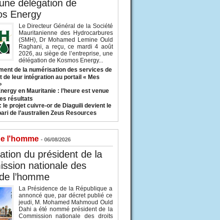
 une délégation de
s Energy
Le Directeur Général de la Société
Mauritanienne des Hydrocarbures
(SMH), Dr Mohamed Lemine Ould
Raghani, a reçu, ce mardi 4 août
2026, au siège de l’entreprise, une
délégation de Kosmos Energy...
ent de la numérisation des services de
 de leur intégration au portail « Mes
»
nergy en Mauritanie : l’heure est venue
es résultats
 le projet cuivre-or de Diaguili devient le
pari de l’australien Zeus Resources
de l'homme
- 06/08/2026
tion du président de la
ssion nationale des
 de l’homme
La Présidence de la République a
annoncé que, par décret publié ce
jeudi, M. Mohamed Mahmoud Ould
Dahi a été nommé président de la
Commission nationale des droits