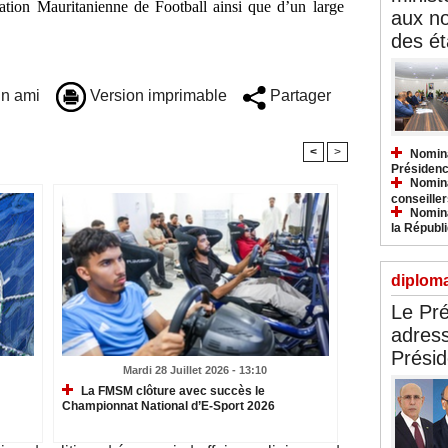
tion Mauritanienne de Football ainsi que d’un large
aux n
des ét
n ami
Version imprimable
Partager
<
>
Nomina
Présidenc
Nomina
conseiller
Nomina
la Républ
diploma
Le Pré
adress
Présid
Mardi 28 Juillet 2026 - 13:10
La FMSM clôture avec succès le
Championnat National d’E-Sport 2026