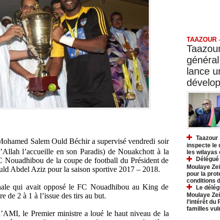
Taazo
TAAZOUR
Taazour
général
lance 
dévelo
Taazour 
 Mohamed Salem Ould Béchir a supervisé vendredi soir
inspecte le
llah l’accueille en son Paradis) de Nouakchott à la
les wilayas
Délégué 
C Nouadhibou de la coupe de football du Président de
Moulaye Zei
 Abdel Aziz pour la saison sportive 2017 – 2018.
pour la prot
conditions 
finale qui avait opposé le FC Nouadhibou au King de
Le délég
Moulaye Zei
e de 2 à 1 à l’issue des tirs au but.
l’intérêt du
familles vu
l’AMI, le Premier ministre a loué le haut niveau de la