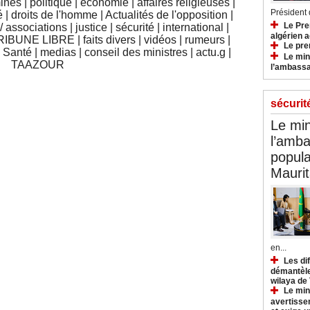
mines
|
politique
|
économie
|
affaires religieuses
|
Président d
é
|
droits de l'homme
|
Actualités de l'opposition
|
Le Pre
 associations
|
justice
|
sécurité
|
international
|
algérien a
RIBUNE LIBRE
|
faits divers
|
vidéos
|
rumeurs
|
Le pre
|
Santé
|
medias
|
conseil des ministres
|
actu.g
|
Le min
TAAZOUR
l’ambassa
sécurit
Le min
l’amba
popula
Maurit
en...
Les di
démantèle
wilaya de
Le min
avertisse