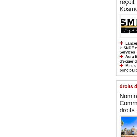
reçoit
Kosmo
Lancem
la SNDE et
Services 
Aura E
d’exiger d
Mines :
principal 
droits 
Nomina
Commi
droits