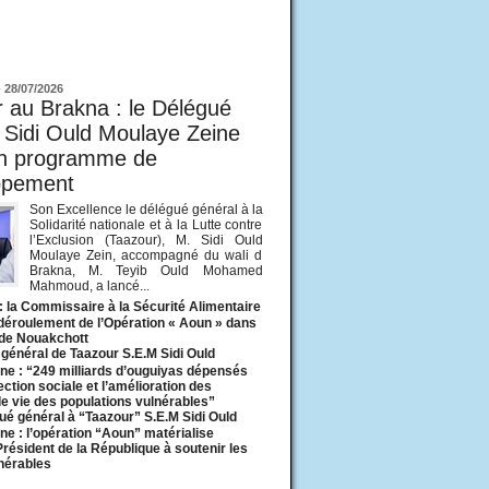
ur
-
28/07/2026
 au Brakna : le Délégué
 Sidi Ould Moulaye Zeine
un programme de
ppement
Son Excellence le délégué général à la
Solidarité nationale et à la Lutte contre
l’Exclusion (Taazour), M. Sidi Ould
Moulaye Zein, accompagné du wali d
Brakna, M. Teyib Ould Mohamed
Mahmoud, a lancé...
: la Commissaire à la Sécurité Alimentaire
 déroulement de l’Opération « Aoun » dans
 de Nouakchott
général de Taazour S.E.M Sidi Ould
ne : “249 milliards d’ouguiyas dépensés
ection sociale et l’amélioration des
de vie des populations vulnérables”
ué général à “Taazour” S.E.M Sidi Ould
ne : l’opération “Aoun” matérialise
 Président de la République à soutenir les
lnérables