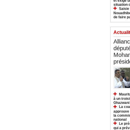
et exige u
situation
Saisie
Nouadhibo
de faire p
Actuali
Allian
déput
Moham
présid
Maurit
à un trois
Ghazwani
La coa
approuve l
la commis
national
Le pré
qui a pré