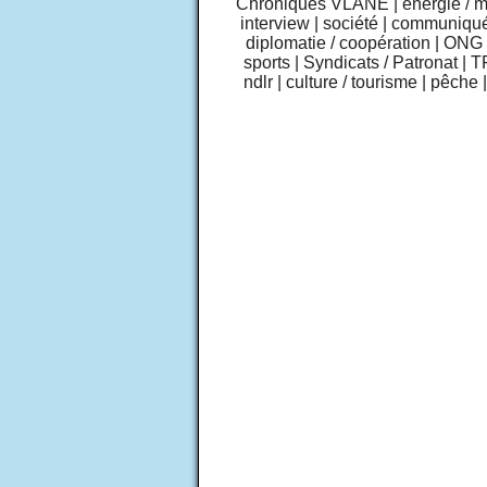
Chroniques VLANE
|
énergie / 
interview
|
société
|
communiqu
diplomatie / coopération
|
ONG /
sports
|
Syndicats / Patronat
|
T
ndlr
|
culture / tourisme
|
pêche