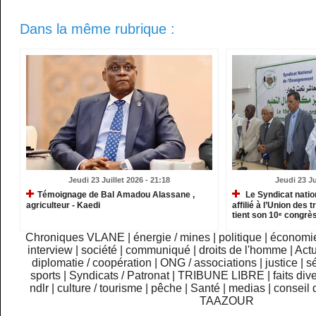
Dans la même rubrique :
Jeudi 23 Juillet 2026 - 21:18
Jeudi 23 Ju
​Témoignage de Bal Amadou Alassane ,
Le Syndicat natio
agriculteur - Kaedi
affilié à l’Union des 
tient son 10ᵉ congrès
Chroniques VLANE
|
énergie / mines
|
politique
|
économi
interview
|
société
|
communiqué
|
droits de l'homme
|
Actu
diplomatie / coopération
|
ONG / associations
|
justice
|
sé
sports
|
Syndicats / Patronat
|
TRIBUNE LIBRE
|
faits div
ndlr
|
culture / tourisme
|
pêche
|
Santé
|
medias
|
conseil 
TAAZOUR