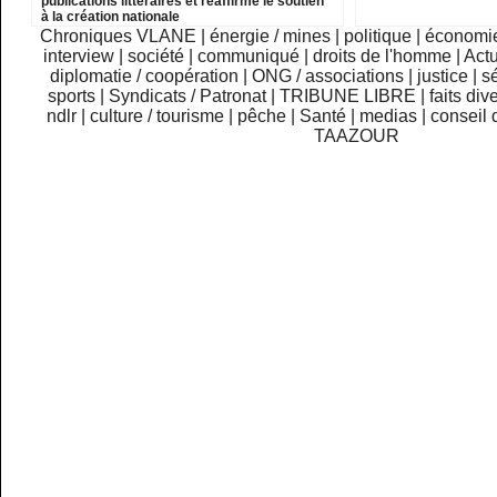
publications littéraires et réaffirme le soutien
à la création nationale
Chroniques VLANE
|
énergie / mines
|
politique
|
économi
interview
|
société
|
communiqué
|
droits de l'homme
|
Actu
diplomatie / coopération
|
ONG / associations
|
justice
|
sé
sports
|
Syndicats / Patronat
|
TRIBUNE LIBRE
|
faits div
ndlr
|
culture / tourisme
|
pêche
|
Santé
|
medias
|
conseil 
TAAZOUR