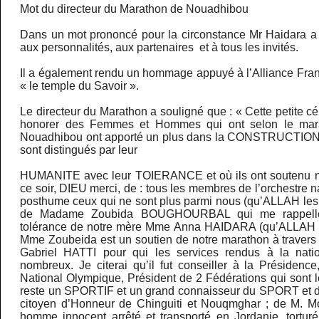
Mot du directeur du Marathon de Nouadhibou
Dans un mot prononcé pour la circonstance Mr Haidara a
aux personnalités, aux partenaires et à tous les invités.
Il a également rendu un hommage appuyé à l’Alliance Fr
« le temple du Savoir ».
Le directeur du Marathon a souligné que : « Cette petite c
honorer des Femmes et Hommes qui ont selon le marat
Nouadhibou ont apporté un plus dans la CONSTRUCTION
sont distingués par leur
HUMANITE avec leur TOIERANCE et où ils ont soutenu not
ce soir, DIEU merci, de : tous les membres de l’orchestre na
posthume ceux qui ne sont plus parmi nous (qu’ALLAH les 
de Madame Zoubida BOUGHOURBAL qui me rappelle 
tolérance de notre mère Mme Anna HAIDARA (qu’ALLAH l’a
Mme Zoubeida est un soutien de notre marathon à travers 
Gabriel HATTI pour qui les services rendus à la nati
nombreux. Je citerai qu’il fut conseiller à la Présidenc
National Olympique, Président de 2 Fédérations qui sont le 
reste un SPORTIF et un grand connaisseur du SPORT et d
citoyen d’Honneur de Chinguiti et Nouqmghar ; de M.
homme innocent arrêté et transporté en Jordanie, torturé