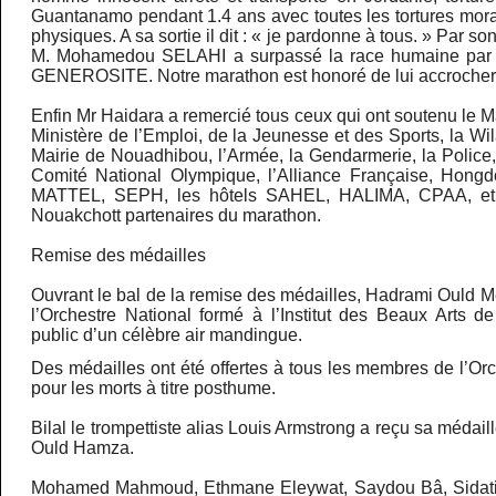
Guantanamo pendant 1.4 ans avec toutes les tortures mora
physiques. A sa sortie il dit : « je pardonne à tous. » Par so
M. Mohamedou SELAHI a surpassé la race humaine pa
GENEROSITE. Notre marathon est honoré de lui accrocher 
Enfin Mr Haidara a remercié tous ceux qui ont soutenu le Ma
Ministère de l’Emploi, de la Jeunesse et des Sports, la W
Mairie de Nouadhibou, l’Armée, la Gendarmerie, la Police
Comité National Olympique, l’Alliance Française, Hongd
MATTEL, SEPH, les hôtels SAHEL, HALIMA, CPAA, et
Nouakchott partenaires du marathon.
Remise des médailles
Ouvrant le bal de la remise des médailles, Hadrami Ould 
l’Orchestre National formé à l’Institut des Beaux Arts de
public d’un célèbre air mandingue.
Des médailles ont été offertes à tous les membres de l’O
pour les morts à titre posthume.
Bilal le trompettiste alias Louis Armstrong a reçu sa méda
Ould Hamza.
Mohamed Mahmoud, Ethmane Eleywat, Saydou Bâ, Sidati 