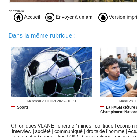
chezvlane
Accueil
Envoyer à un ami
Version impr
Dans la même rubrique :
Mercredi 29 Juillet 2026 - 16:31
Mardi 28 Ju
Sports
La FMSM clôture 
Championnat Nationa
Chroniques VLANE
|
énergie / mines
|
politique
|
économi
interview
|
société
|
communiqué
|
droits de l'homme
|
Actu
diplomatie / coopération
|
ONG / associations
|
justice
|
sé