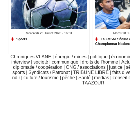
Mercredi 29 Juillet 2026 - 16:31
Mardi 28 Ju
Sports
La FMSM clôture 
Championnat Nationa
Chroniques VLANE
|
énergie / mines
|
politique
|
économi
interview
|
société
|
communiqué
|
droits de l'homme
|
Actu
diplomatie / coopération
|
ONG / associations
|
justice
|
sé
sports
|
Syndicats / Patronat
|
TRIBUNE LIBRE
|
faits div
ndlr
|
culture / tourisme
|
pêche
|
Santé
|
medias
|
conseil 
TAAZOUR