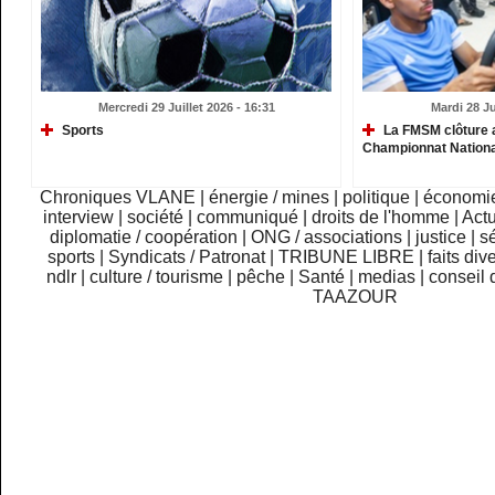
Mercredi 29 Juillet 2026 - 16:31
Mardi 28 Ju
Sports
La FMSM clôture 
Championnat Nationa
Chroniques VLANE
|
énergie / mines
|
politique
|
économi
interview
|
société
|
communiqué
|
droits de l'homme
|
Actu
diplomatie / coopération
|
ONG / associations
|
justice
|
sé
sports
|
Syndicats / Patronat
|
TRIBUNE LIBRE
|
faits div
ndlr
|
culture / tourisme
|
pêche
|
Santé
|
medias
|
conseil 
TAAZOUR