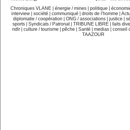
Chroniques VLANE
|
énergie / mines
|
politique
|
économi
interview
|
société
|
communiqué
|
droits de l'homme
|
Actu
diplomatie / coopération
|
ONG / associations
|
justice
|
sé
sports
|
Syndicats / Patronat
|
TRIBUNE LIBRE
|
faits div
ndlr
|
culture / tourisme
|
pêche
|
Santé
|
medias
|
conseil 
TAAZOUR