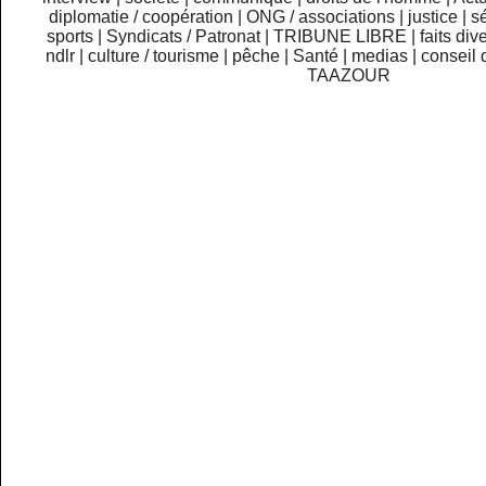
diplomatie / coopération
|
ONG / associations
|
justice
|
sé
sports
|
Syndicats / Patronat
|
TRIBUNE LIBRE
|
faits div
ndlr
|
culture / tourisme
|
pêche
|
Santé
|
medias
|
conseil 
TAAZOUR