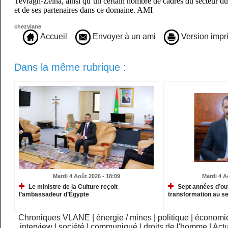
Tevragh-Zeina, ainsi qu’un certain nombre de cadres du secteur d
et de ses partenaires dans ce domaine. AMI
chezvlane
Accueil
Envoyer à un ami
Version impr
Dans la même rubrique :
Mardi 4 Août 2026 - 18:09
Mardi 4 A
Le ministre de la Culture reçoit
Sept années d’ou
l’ambassadeur d’Égypte
transformation au se
Chroniques VLANE
|
énergie / mines
|
politique
|
économi
interview
|
société
|
communiqué
|
droits de l'homme
|
Actu