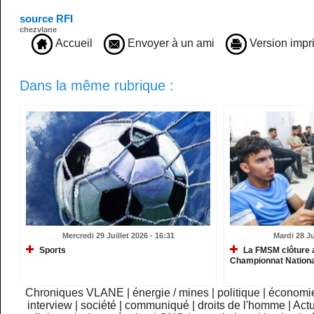
source RFI
chezvlane
Accueil
Envoyer à un ami
Version impr
Dans la même rubrique :
Mercredi 29 Juillet 2026 - 16:31
Mardi 28 Ju
Sports
La FMSM clôture 
Championnat Nationa
Chroniques VLANE
|
énergie / mines
|
politique
|
économi
interview
|
société
|
communiqué
|
droits de l'homme
|
Actu