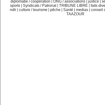
diplomatie / coopération
|
ONG / associations
|
justice
|
sé
sports
|
Syndicats / Patronat
|
TRIBUNE LIBRE
|
faits div
ndlr
|
culture / tourisme
|
pêche
|
Santé
|
medias
|
conseil 
TAAZOUR