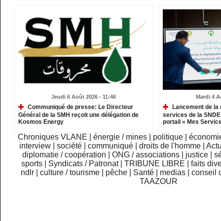
Jeudi 6 Août 2026 - 11:46
Mardi 4 A
Communiqué de presse: Le Directeur
Lancement de la 
Général de la SMH reçoit une délégation de
services de la SNDE 
Kosmos Energy
portail « Mes Servic
Chroniques VLANE
|
énergie / mines
|
politique
|
économi
interview
|
société
|
communiqué
|
droits de l'homme
|
Actu
diplomatie / coopération
|
ONG / associations
|
justice
|
sé
sports
|
Syndicats / Patronat
|
TRIBUNE LIBRE
|
faits div
ndlr
|
culture / tourisme
|
pêche
|
Santé
|
medias
|
conseil 
TAAZOUR