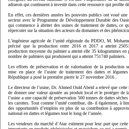
adrarois qui continuent à investir dans cette ressource qui profite d
En effet, ces dernières années les pouvoirs publics ont voué une a
secteur avec le Programme de Développement Durable des Oasi
qui commence à abriter des usines de traitement de dattes, ce 
répercuter sur la situation des acteurs du domaines et des phénicicul
L’ingénieur agricole de l’unité régionale du PDDO, M. Moha
précisé que la production entre 2016 et 2017 a atteint 2505
production moyenne du palmier a atteint elle 35 kilogrammes en 
nombre de palmiers qui produisent qui a atteint 751740 palmiers.
Les efforts de préservation et de valorisation de la production s
mise en place de l’usine de traitement des dattes et légumes
République a posé la première pierre le 27 novembre 2016 .
Le directeur de l’usine, Dr. Ahmed Ould Abeid a relevé que cette in
de donner une valeur ajoutée au produit local et le protéger de 
l’usine a une capacité de préservation 500 tonnes de dattes sèch
les carottes. Tout comme l’unité contribue, dit- il également, à lim
des opportunités d’emplois en plus de sa contribution à approvis
national en dattes et légumes tout le long de l’année.
Les vendeurs du marché d’Atar estiment pour leur part que cette
importante en produits phénicicoles et maraichers ce qui a permis l