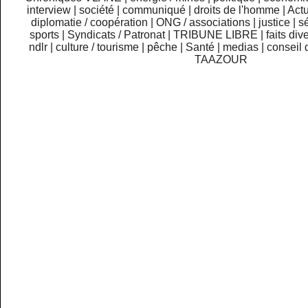
interview
|
société
|
communiqué
|
droits de l'homme
|
Actu
diplomatie / coopération
|
ONG / associations
|
justice
|
sé
sports
|
Syndicats / Patronat
|
TRIBUNE LIBRE
|
faits div
ndlr
|
culture / tourisme
|
pêche
|
Santé
|
medias
|
conseil 
TAAZOUR