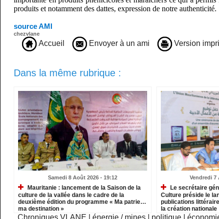
produits et notamment des dattes, expression de notre authenticité.
source AMI
chezvlane
Accueil
Envoyer à un ami
Version impr
Dans la même rubrique :
Samedi 8 Août 2026 - 19:12
Vendredi 7 
Mauritanie : lancement de la Saison de la
Le secrétaire gén
culture de la vallée dans le cadre de la
Culture préside le l
deuxième édition du programme « Ma patrie…
publications littérair
ma destination »
la création nationale
Chroniques VLANE
|
énergie / mines
|
politique
|
économi