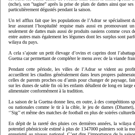
(nche), son ''tagine'' après la prise de plats de dattes ainsi que se
particulièrement dégustés pendant la saison.
Un tel afflux fait que les populations de l’Adrar se spécialisent d
leur assurant l’hospitalité requise mais aussi en promouvant 
seulement de dattes mais aussi de produits oasiens comme ceux des
entre autres mais également les légumes dont les surplus sont parf
wilaya du pays.
A cela s’ajoute un petit élevage d’ovins et caprins dont l’abattage
Guetna car permettant de compléter le menu avec de la viande frai
Pendant cette période, les villes de l’Adrar se vident au prof
accueillent les citadins généralement dans leurs propres palmerai
celles de parents proches ou d’amis pour changer de paysage, fa
sur les dunes de sable fin où les enfants détallent de long en larg
alimentaire conformément à la tradition.
La saison de la Guetna donne lieu, en outre, à des compétitions spo
ou nationales comme le tir à la cible, le jeu de dames (Dhamet), 
‘’Sig’’ et même des matches de football en plus de soirées culturelle
En dépit de la rareté des pluies ces dernières années, la wilaya
potentiel phénicicole estimé à plus de 1347000 palmiers soit la moi
enregistré au niveau national. C’est dire l’importance de la saiso