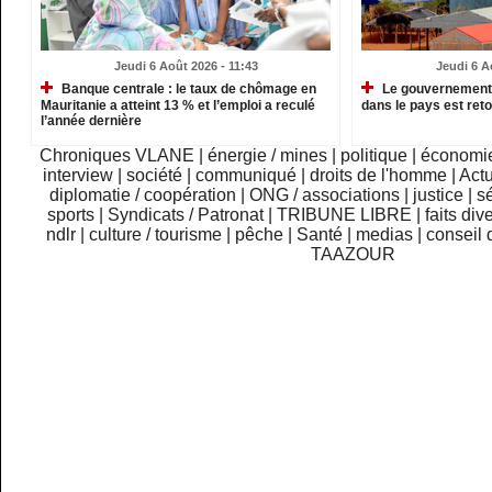
Jeudi 6 Août 2026 - 11:43
Jeudi 6 A
Banque centrale : le taux de chômage en
Le gouvernement m
Mauritanie a atteint 13 % et l’emploi a reculé
dans le pays est re
l’année dernière
Chroniques VLANE
|
énergie / mines
|
politique
|
économi
interview
|
société
|
communiqué
|
droits de l'homme
|
Actu
diplomatie / coopération
|
ONG / associations
|
justice
|
sé
sports
|
Syndicats / Patronat
|
TRIBUNE LIBRE
|
faits div
ndlr
|
culture / tourisme
|
pêche
|
Santé
|
medias
|
conseil 
TAAZOUR