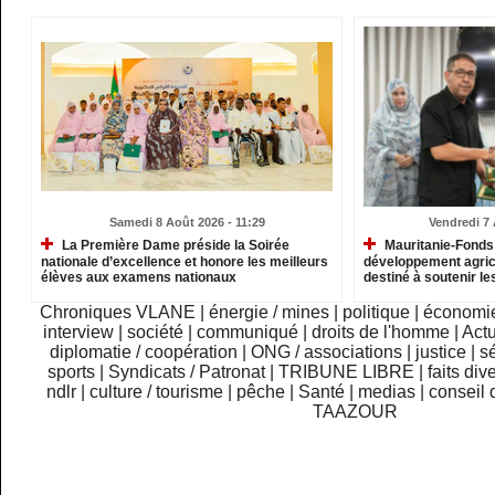
Samedi 8 Août 2026 - 11:29
Vendredi 7 
La Première Dame préside la Soirée
Mauritanie-Fonds 
nationale d’excellence et honore les meilleurs
développement agrico
élèves aux examens nationaux
destiné à soutenir le
Chroniques VLANE
|
énergie / mines
|
politique
|
économi
interview
|
société
|
communiqué
|
droits de l'homme
|
Actu
diplomatie / coopération
|
ONG / associations
|
justice
|
sé
sports
|
Syndicats / Patronat
|
TRIBUNE LIBRE
|
faits div
ndlr
|
culture / tourisme
|
pêche
|
Santé
|
medias
|
conseil 
TAAZOUR