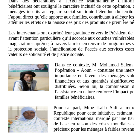
Dans des déclarations à l’Agence Mauritanienne d’Inform
bénéficiaires ont souligné le caractère inclusif de cette opération
ménages inscrits au registre social sur toute l’étendue du territoi
l’appui direct qu’elle apporte aux familles, contribuant à alléger le
atténuer les effets de la hausse des prix des produits de première né
Les intervenants ont exprimé leur gratitude envers le Président de
avant l’attention particulière qu’il accorde aux couches vulnérable
magistrature suprême, à travers la mise en œuvre de programmes s
la protection sociale, l’amélioration de l’accès aux services esse
valeurs de solidarité et de justice sociale.
Dans ce contexte, M. Mohamed Salem 
l’opération « Aoun » constitue une inter
importance en faveur des ménages vuln
financières et aux quantités significativ
distribuées. Selon lui, la combinaison 
l’assistance en nature renforce l’impact pos
familles bénéficiaires.
Pour sa part, Mme Lalla Sidi a remer
République pour cette initiative, estimant 
contexte international marqué par une hau
de base en raison des crises mondiales, 
précieux pour les ménages à faibles revenu