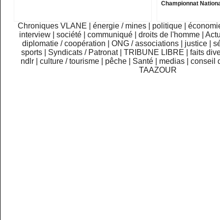
Championnat Nationa
Chroniques VLANE
|
énergie / mines
|
politique
|
économi
interview
|
société
|
communiqué
|
droits de l'homme
|
Actu
diplomatie / coopération
|
ONG / associations
|
justice
|
sé
sports
|
Syndicats / Patronat
|
TRIBUNE LIBRE
|
faits div
ndlr
|
culture / tourisme
|
pêche
|
Santé
|
medias
|
conseil 
TAAZOUR