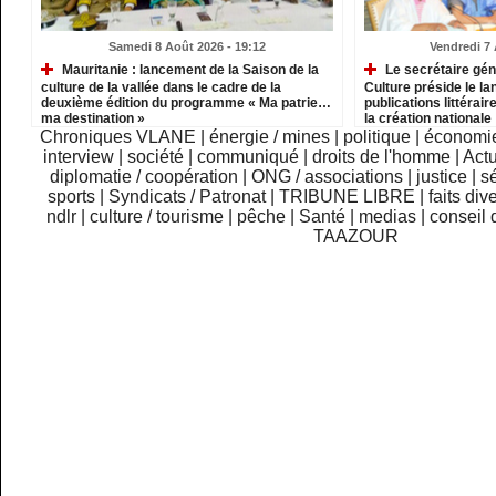
Samedi 8 Août 2026 - 19:12
Vendredi 7 
Mauritanie : lancement de la Saison de la
Le secrétaire gén
culture de la vallée dans le cadre de la
Culture préside le l
deuxième édition du programme « Ma patrie…
publications littérair
ma destination »
la création nationale
Chroniques VLANE
|
énergie / mines
|
politique
|
économi
interview
|
société
|
communiqué
|
droits de l'homme
|
Actu
diplomatie / coopération
|
ONG / associations
|
justice
|
sé
sports
|
Syndicats / Patronat
|
TRIBUNE LIBRE
|
faits div
ndlr
|
culture / tourisme
|
pêche
|
Santé
|
medias
|
conseil 
TAAZOUR