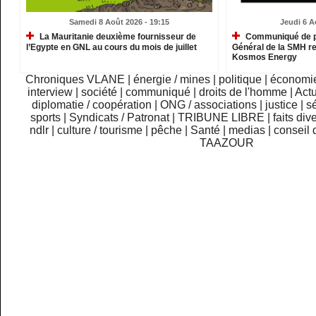
Samedi 8 Août 2026 - 19:15
Jeudi 6 A
La Mauritanie deuxième fournisseur de
Communiqué de pr
l’Egypte en GNL au cours du mois de juillet
Général de la SMH re
Kosmos Energy
Chroniques VLANE
|
énergie / mines
|
politique
|
économi
interview
|
société
|
communiqué
|
droits de l'homme
|
Actu
diplomatie / coopération
|
ONG / associations
|
justice
|
sé
sports
|
Syndicats / Patronat
|
TRIBUNE LIBRE
|
faits div
ndlr
|
culture / tourisme
|
pêche
|
Santé
|
medias
|
conseil 
TAAZOUR