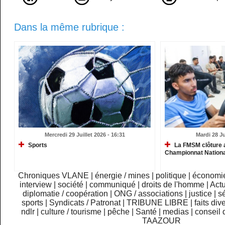
Dans la même rubrique :
Mercredi 29 Juillet 2026 - 16:31
Mardi 28 Ju
Sports
La FMSM clôture 
Championnat Nationa
Chroniques VLANE
|
énergie / mines
|
politique
|
économi
interview
|
société
|
communiqué
|
droits de l'homme
|
Actu
diplomatie / coopération
|
ONG / associations
|
justice
|
sé
sports
|
Syndicats / Patronat
|
TRIBUNE LIBRE
|
faits div
ndlr
|
culture / tourisme
|
pêche
|
Santé
|
medias
|
conseil 
TAAZOUR