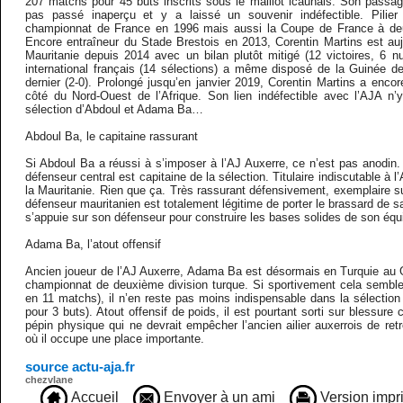
207 matchs pour 45 buts inscrits sous le maillot icaunais. Son passag
pas passé inaperçu et y a laissé un souvenir indéfectible. Pilier
championnat de France en 1996 mais aussi la Coupe de France à deu
Encore entraîneur du Stade Brestois en 2013, Corentin Martins est auj
Mauritanie depuis 2014 avec un bilan plutôt mitigé (12 victoires, 6 nu
international français (14 sélections) a même disposé de la Guinée 
dernier (2-0). Prolongé jusqu’en janvier 2019, Corentin Martins a enco
côté du Nord-Ouest de l’Afrique. Son lien indéfectible avec l’AJA n’
sélection d’Abdoul et Adama Ba…
Abdoul Ba, le capitaine rassurant
Si Abdoul Ba a réussi à s’imposer à l’AJ Auxerre, ce n’est pas anodin. 
défenseur central est capitaine de la sélection. Titulaire indiscutable à l’
la Mauritanie. Rien que ça. Très rassurant défensivement, exemplaire sur
défenseur mauritanien est totalement légitime de porter le brassard de s
s’appuie sur son défenseur pour construire les bases solides de son équ
Adama Ba, l’atout offensif
Ancien joueur de l’AJ Auxerre, Adama Ba est désormais en Turquie au
championnat de deuxième division turque. Si sportivement cela sembl
en 11 matchs), il n’en reste pas moins indispensable dans la sélectio
pour 3 buts). Atout offensif de poids, il est pourtant sorti sur blessur
pépin physique qui ne devrait empêcher l’ancien ailier auxerrois de ret
où il occupe une place importante.
source actu-aja.fr
chezvlane
Accueil
Envoyer à un ami
Version impr