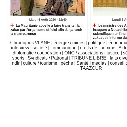
Mardi 4 Août 2026 - 12:40
Lundi 3 A
La Mauritanie appelle à faire transiter la
Le ministre des A
zakat par l’organisme officiel afin de garantir
inaugure à Nouadhib
la transparence
scientifique sur l’inst
zakat et s’informe d
institutions relevant
Chroniques VLANE
|
énergie / mines
|
politique
|
économi
interview
|
société
|
communiqué
|
droits de l'homme
|
Actu
diplomatie / coopération
|
ONG / associations
|
justice
|
sé
sports
|
Syndicats / Patronat
|
TRIBUNE LIBRE
|
faits div
ndlr
|
culture / tourisme
|
pêche
|
Santé
|
medias
|
conseil 
TAAZOUR