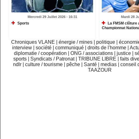
Mercredi 29 Juillet 2026 - 16:31
Mardi 28 Ju
Sports
La FMSM clôture 
Championnat Nationa
Chroniques VLANE
|
énergie / mines
|
politique
|
économi
interview
|
société
|
communiqué
|
droits de l'homme
|
Actu
diplomatie / coopération
|
ONG / associations
|
justice
|
sé
sports
|
Syndicats / Patronat
|
TRIBUNE LIBRE
|
faits div
ndlr
|
culture / tourisme
|
pêche
|
Santé
|
medias
|
conseil 
TAAZOUR