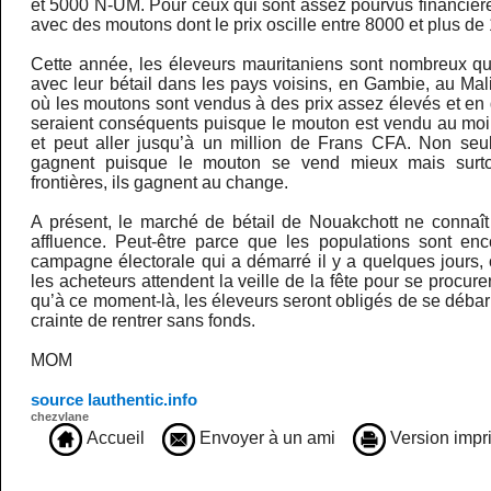
et 5000 N-UM. Pour ceux qui sont assez pourvus financièreme
avec des moutons dont le prix oscille entre 8000 et plus d
Cette année, les éleveurs mauritaniens sont nombreux qu
avec leur bétail dans les pays voisins, en Gambie, au Mal
où les moutons sont vendus à des prix assez élevés et en
seraient conséquents puisque le mouton est vendu au mo
et peut aller jusqu’à un million de Frans CFA. Non seu
gagnent puisque le mouton se vend mieux mais surtou
frontières, ils gagnent au change.
A présent, le marché de bétail de Nouakchott ne connaî
affluence. Peut-être parce que les populations sont en
campagne électorale qui a démarré il y a quelques jours,
les acheteurs attendent la veille de la fête pour se procur
qu’à ce moment-là, les éleveurs seront obligés de se débarr
crainte de rentrer sans fonds.
MOM
source lauthentic.info
chezvlane
Accueil
Envoyer à un ami
Version impr