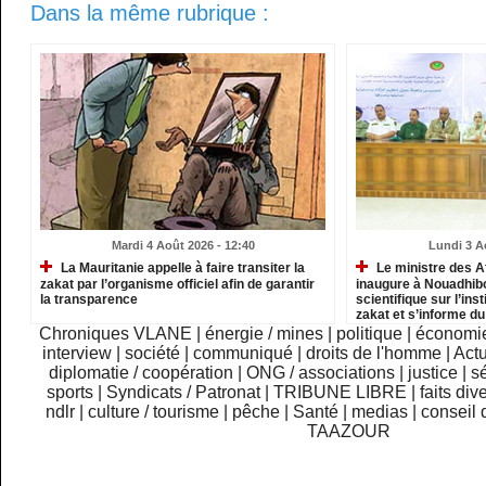
Dans la même rubrique :
Mardi 4 Août 2026 - 12:40
Lundi 3 A
La Mauritanie appelle à faire transiter la
Le ministre des A
zakat par l’organisme officiel afin de garantir
inaugure à Nouadhib
la transparence
scientifique sur l’inst
zakat et s’informe d
institutions relevant
Chroniques VLANE
|
énergie / mines
|
politique
|
économi
interview
|
société
|
communiqué
|
droits de l'homme
|
Actu
diplomatie / coopération
|
ONG / associations
|
justice
|
sé
sports
|
Syndicats / Patronat
|
TRIBUNE LIBRE
|
faits div
ndlr
|
culture / tourisme
|
pêche
|
Santé
|
medias
|
conseil 
TAAZOUR