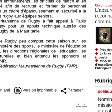
n entrainements, en officiels de match et en
Chronique
é afin de recruter et former du personnel
L'absurd
e un cadre d’épanouissement et sécurisé a la
reconnai
e rugby aux équipes seniors.
communa
uritanienne de Rugby a fait appelé à Papis
by pour un appuis technique auprès des
ugby de la Mauritanie.
de Rugby peu compter cette saison sur les
nistère des sports, le ministère de l’éducation
Présiden
 les directions régionales de l’éducation, les
La loi es
lturelles et bien entendu les sponsors et
impunité
FMR.
𝗠𝗦𝗦 de Y
𝗱’𝗲𝘅𝗰𝗲𝗹𝗹𝗲
Fédération Mauritanienne de Rugby (FMR).
𝗹’𝗔𝗳𝗿𝗶𝗾𝘂𝗲 !
Rubriq
n ami
Version imprimable
Partager
politiq
Nomina
missio
<
>
au cab