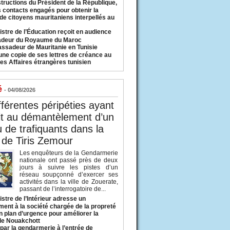
structions du Président de la République,
s contacts engagés pour obtenir la
 de citoyens mauritaniens interpellés au
istre de l’Éducation reçoit en audience
adeur du Royaume du Maroc
ssadeur de Mauritanie en Tunisie
une copie de ses lettres de créance au
es Affaires étrangères tunisien
é
- 04/08/2026
fférentes péripéties ayant
it au démantèlement d’un
 de trafiquants dans la
 de Tiris Zemour
Les enquêteurs de la Gendarmerie
nationale ont passé près de deux
jours à suivre les pistes d’un
réseau soupçonné d’exercer ses
activités dans la ville de Zouerate,
passant de l’interrogatoire de...
istre de l’Intérieur adresse un
ment à la société chargée de la propreté
n plan d’urgence pour améliorer la
 de Nouakchott
 par la gendarmerie à l’entrée de