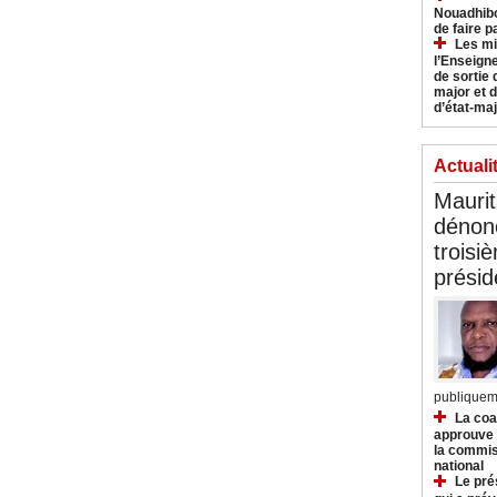
Nouadhibo
de faire p
Les mi
l’Enseign
de sortie 
major et d
d’état-maj
Actuali
Mauri
dénonc
troisi
prési
publiqueme
La coa
approuve l
la commis
national
Le pré