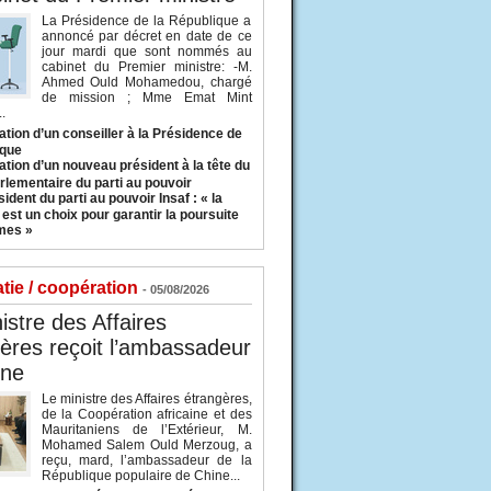
La Présidence de la République a
annoncé par décret en date de ce
jour mardi que sont nommés au
cabinet du Premier ministre: -M.
Ahmed Ould Mohamedou, chargé
de mission ; Mme Emat Mint
.
tion d’un conseiller à la Présidence de
ique
tion d’un nouveau président à la tête du
rlementaire du parti au pouvoir
ident du parti au pouvoir Insaf : « la
 est un choix pour garantir la poursuite
mes »
tie / coopération
- 05/08/2026
istre des Affaires
ères reçoit l’ambassadeur
ine
Le ministre des Affaires étrangères,
de la Coopération africaine et des
Mauritaniens de l’Extérieur, M.
Mohamed Salem Ould Merzoug, a
reçu, mard, l’ambassadeur de la
République populaire de Chine...