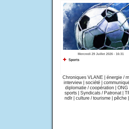
Mercredi 29 Juillet 2026 - 16:31
Sports
Chroniques VLANE
|
énergie / 
interview
|
société
|
communiqu
diplomatie / coopération
|
ONG /
sports
|
Syndicats / Patronat
|
T
ndlr
|
culture / tourisme
|
pêche