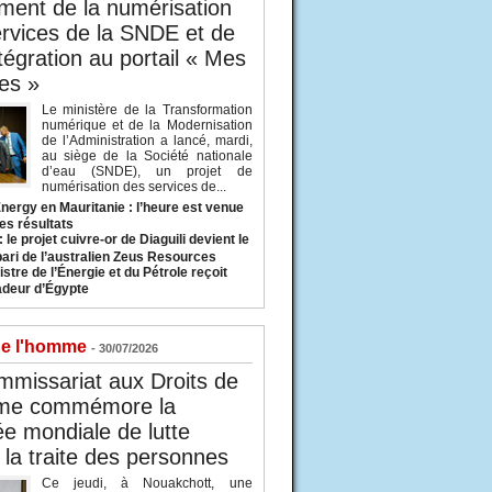
ent de la numérisation
rvices de la SNDE et de
ntégration au portail « Mes
es »
Le ministère de la Transformation
numérique et de la Modernisation
de l’Administration a lancé, mardi,
au siège de la Société nationale
d’eau (SNDE), un projet de
numérisation des services de...
nergy en Mauritanie : l’heure est venue
es résultats
 le projet cuivre-or de Diaguili devient le
pari de l’australien Zeus Resources
stre de l’Énergie et du Pétrole reçoit
deur d’Égypte
de l'homme
- 30/07/2026
missariat aux Droits de
me commémore la
e mondiale de lutte
 la traite des personnes
Ce jeudi, à Nouakchott, une