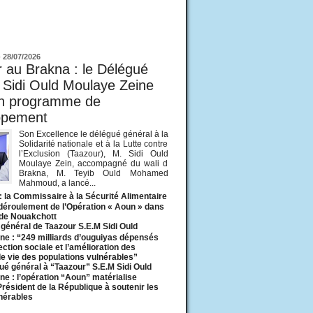
ur
-
28/07/2026
 au Brakna : le Délégué
 Sidi Ould Moulaye Zeine
un programme de
ppement
Son Excellence le délégué général à la
Solidarité nationale et à la Lutte contre
l’Exclusion (Taazour), M. Sidi Ould
Moulaye Zein, accompagné du wali d
Brakna, M. Teyib Ould Mohamed
Mahmoud, a lancé...
: la Commissaire à la Sécurité Alimentaire
 déroulement de l’Opération « Aoun » dans
 de Nouakchott
général de Taazour S.E.M Sidi Ould
ne : “249 milliards d’ouguiyas dépensés
ection sociale et l’amélioration des
de vie des populations vulnérables”
ué général à “Taazour” S.E.M Sidi Ould
ne : l’opération “Aoun” matérialise
 Président de la République à soutenir les
lnérables