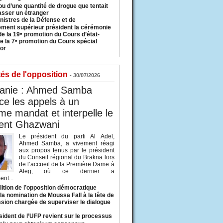
u d’une quantité de drogue que tentait
asser un étranger
nistres de la Défense et de
ement supérieur président la cérémonie
de la 19ᵉ promotion du Cours d’état-
e la 7ᵉ promotion du Cours spécial
or
tés de l'opposition
- 30/07/2026
tanie : Ahmed Samba
e les appels à un
ème mandat et interpelle le
dent Ghazwani
Le président du parti Al Adel,
Ahmed Samba, a vivement réagi
aux propos tenus par le président
du Conseil régional du Brakna lors
de l’accueil de la Première Dame à
Aleg, où ce dernier a
nt...
lition de l’opposition démocratique
a nomination de Moussa Fall à la tête de
sion chargée de superviser le dialogue
sident de l’UFP revient sur le processus