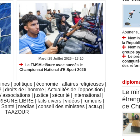
Aounene,..
Nomina
la Républ
Nomina
groupe pa
Le prés
Mardi 28 Juillet 2026 - 13:10
continuité
La FMSM clôture avec succès le
des réfor
Championnat National d’E-Sport 2026
diploma
mines
|
politique
|
économie
|
affaires religieuses
|
é
|
droits de l'homme
|
Actualités de l'opposition
|
Le min
 associations
|
justice
|
sécurité
|
international
|
étrang
RIBUNE LIBRE
|
faits divers
|
vidéos
|
rumeurs
|
de Ch
|
Santé
|
medias
|
conseil des ministres
|
actu.g
|
TAAZOUR