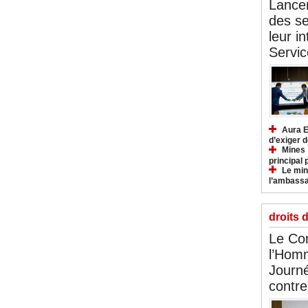
Lancem
des se
leur i
Servic
Aura E
d’exiger d
Mines :
principal 
Le mini
l’ambassa
droits 
Le Com
l’Hom
Journé
contre