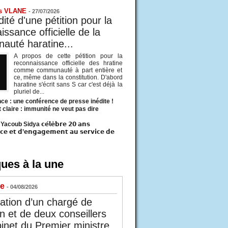
s VLANE
-
27/07/2026
ité d'une pétition pour la
ssance officielle de la
uté haratine...
A propos de cette pétition pour la
reconnaissance officielle des hratine
comme communauté à part entière et
ce, même dans la constitution. D'abord
haratine s'écrit sans S car c'est déjà la
pluriel de...
ce : une conférence de presse inédite !
t claire : immunité ne veut pas dire
acoub Sidya 𝗰𝗲́𝗹𝗲̀𝗯𝗿𝗲 𝟮𝟬 𝗮𝗻𝘀
𝗰𝗲 𝗲𝘁 𝗱’𝗲𝗻𝗴𝗮𝗴𝗲𝗺𝗲𝗻𝘁 𝗮𝘂 𝘀𝗲𝗿𝘃𝗶𝗰𝗲 𝗱𝗲
ues à la une
ue
- 04/08/2026
tion d’un chargé de
n et de deux conseillers
inet du Premier ministre