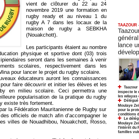
vient de clôturer du 22 au 24
novembre 2019 une formation en
Taazo
rugby ready et au niveau 1 du
rugby A 7 dans les locaux de la
TAAZOUR
maison de rugby a SEBKHA
Taazour
(Nouakchott).
général
lance 
Les participants étaient au nombre
dévelo
ducation physique et sportive dont (03) trois
ipiendaires seront dans les semaines à venir
ements scolaires, respectivement dans les
na pour lancer le projet du rugby scolaire.
nouveaux éducateurs auront les connaissances
ur faire découvrir et initier les élèves et les
Taazour 
by en milieu scolaire. Ceci permettra une
inspecte le
illeure popularisation de la pratique du rugby
les wilayas
Délégué 
y existe très fortement.
Moulaye Zei
 par la Fédération Mauritanienne de Rugby sur
pour la prot
conditions 
 des officiels de match afin d’accompagner le
Le délég
les villes de Nouadhibou, Nouakchott, Rosso,
Moulaye Zei
l’intérêt du
familles vu