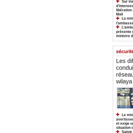
Sur in
d’intense
libération
Mali
La min
l’ambass
L’amba
présente 
ministre d
sécurit
Les di
condu
réseau
wilaya
Le min
avertisse
et exige u
situation
Saisie