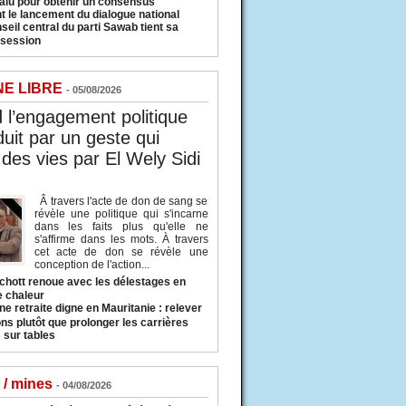
valu pour obtenir un consensus
t le lancement du dialogue national
seil central du parti Sawab tient sa
 session
NE LIBRE
- 05/08/2026
l’engagement politique
duit par un geste qui
des vies par El Wely Sidi
Â travers l'acte de don de sang se
révèle une politique qui s'incarne
dans les faits plus qu'elle ne
s'affirme dans les mots. À travers
cet acte de don se révèle une
conception de l'action...
hott renoue avec les délestages en
e chaleur
ne retraite digne en Mauritanie : relever
ns plutôt que prolonger les carrières
 sur tables
 / mines
- 04/08/2026