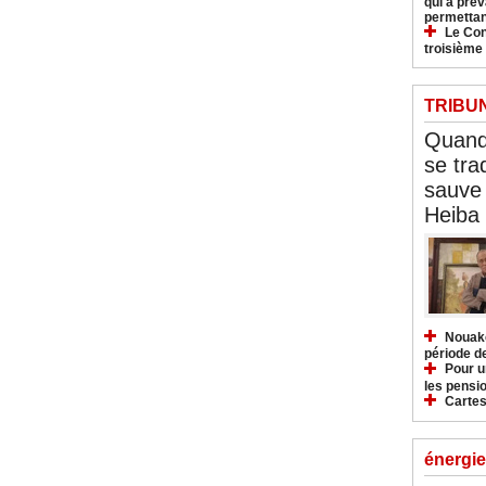
qui a pré
permettan
Le Con
troisième
TRIBU
Quand 
se tra
sauve 
Heiba
Nouakc
période d
Pour u
les pensio
Cartes
énergie