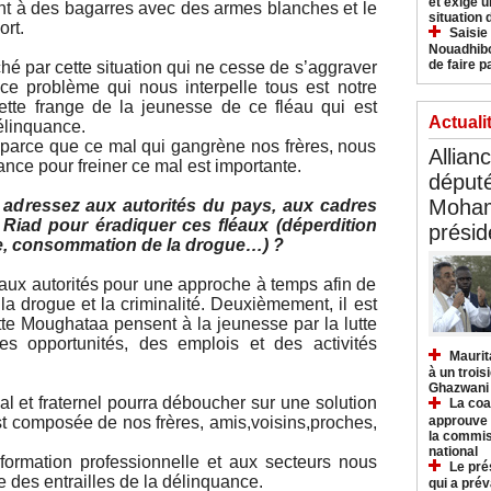
et exige u
vrent à des bagarres avec des armes blanches et le
situation
ort.
Saisie
Nouadhibo
de faire p
hé par cette situation qui ne cesse de s’aggraver
 ce problème qui nous interpelle tous est notre
cette frange de la jeunesse de ce fléau qui est
Actuali
délinquance.
n, parce que ce mal qui gangrène nos frères, nous
Allian
ance pour freiner ce mal est importante.
déput
Moham
adressez aux autorités du pays, aux cadres
e Riad pour éradiquer ces fléaux (déperdition
présid
e, consommation de la drogue…) ?
aux autorités pour une approche à temps afin de
la drogue et la criminalité. Deuxièmement, il est
te Moughataa pensent à la jeunesse par la lutte
es opportunités, des emplois et des activités
Maurit
à un trois
Ghazwani
al et fraternel pourra déboucher sur une solution
La coa
approuve l
st composée de nos frères, amis,voisins,proches,
la commis
national
 formation professionnelle et aux secteurs nous
Le pré
se des entrailles de la délinquance.
qui a pré