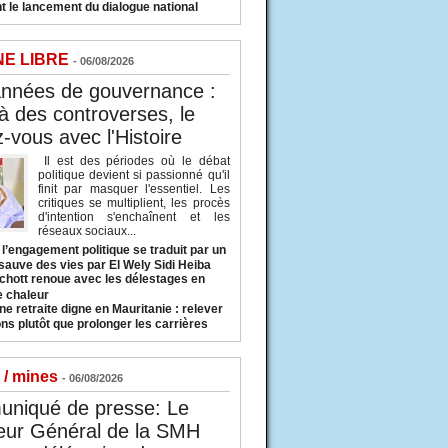
t le lancement du dialogue national
NE LIBRE
- 06/08/2026
années de gouvernance :
à des controverses, le
-vous avec l'Histoire
Il est des périodes où le débat
politique devient si passionné qu'il
finit par masquer l'essentiel. Les
critiques se multiplient, les procès
d'intention s'enchaînent et les
réseaux sociaux...
l’engagement politique se traduit par un
sauve des vies par El Wely Sidi Heiba
hott renoue avec les délestages en
e chaleur
ne retraite digne en Mauritanie : relever
ns plutôt que prolonger les carrières
 / mines
- 06/08/2026
niqué de presse: Le
eur Général de la SMH