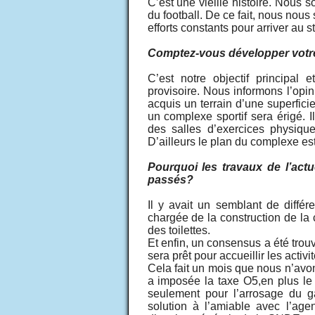
C’est une vieille histoire. Nou
du football. De ce fait, nous nou
efforts constants pour arriver au
Comptez-vous développer votr
C’est notre objectif principal 
provisoire. Nous informons l’opin
acquis un terrain d’une superfici
un complexe sportif sera érigé. 
des salles d’exercices physiq
D’ailleurs le plan du complexe est
Pourquoi les travaux de l’actu
passés?
Il y avait un semblant de différe
chargée de la construction de la c
des toilettes.
Et enfin, un consensus a été trouv
sera prêt pour accueillir les activ
Cela fait un mois que nous n’avo
a imposée la taxe O5,en plus le c
seulement pour l’arrosage du g
solution à l’amiable avec l’ag