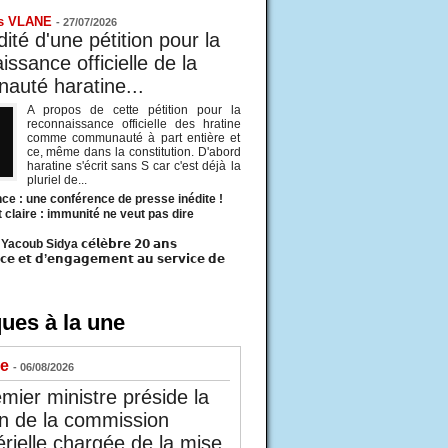
s VLANE
-
27/07/2026
ité d'une pétition pour la
ssance officielle de la
uté haratine...
A propos de cette pétition pour la
reconnaissance officielle des hratine
comme communauté à part entière et
ce, même dans la constitution. D'abord
haratine s'écrit sans S car c'est déjà la
pluriel de...
ce : une conférence de presse inédite !
t claire : immunité ne veut pas dire
acoub Sidya 𝗰𝗲́𝗹𝗲̀𝗯𝗿𝗲 𝟮𝟬 𝗮𝗻𝘀
𝗰𝗲 𝗲𝘁 𝗱’𝗲𝗻𝗴𝗮𝗴𝗲𝗺𝗲𝗻𝘁 𝗮𝘂 𝘀𝗲𝗿𝘃𝗶𝗰𝗲 𝗱𝗲
ues à la une
ue
- 06/08/2026
mier ministre préside la
n de la commission
érielle chargée de la mise