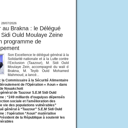
ur
-
28/07/2026
 au Brakna : le Délégué
 Sidi Ould Moulaye Zeine
un programme de
ppement
Son Excellence le délégué général à la
Solidarité nationale et à la Lutte contre
l’Exclusion (Taazour), M. Sidi Ould
Moulaye Zein, accompagné du wali d
Brakna, M. Teyib Ould Mohamed
Mahmoud, a lancé...
: la Commissaire à la Sécurité Alimentaire
 déroulement de l’Opération « Aoun » dans
 de Nouakchott
général de Taazour S.E.M Sidi Ould
ne : “249 milliards d’ouguiyas dépensés
ection sociale et l’amélioration des
de vie des populations vulnérables”
ué général à “Taazour” S.E.M Sidi Ould
ne : l’opération “Aoun” matérialise
 Président de la République à soutenir les
lnérables