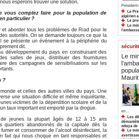
nous espérons trouver une solution.
Président d
Le Pre
e vous comptez faire pour la population de
algérien a
n particulier ?
Le pre
Le min
r et aborder tous les problèmes de Riad pour le
l’ambassa
 des autorités. On se demande toujours ce que la
il se présente un événement à la périphérie du
sécurit
oprement dit.
au développement du pays en construisant des
Le min
es salles de jeux, distribuer des fournitures
l’amba
aire des campagnes de sensibilisations sur les
tants.
popula
Maurit
s ?
onde et celles des autres villes du pays. Une
erse une situation difficile et même inquiétante.
jeunes victimes de la déperdition scolaire et de la
n taux important est emporté par la drogue.
en...
Les di
 de jeunes la plupart âgés de 12 à 15 ans
démantèle
es quartiers abandonnés de la capitale dès la
wilaya de
 fumer et consommer de l’alcool désinfectant, la
Le min
avertisse
Un fait qui nous choque en tant responsables et