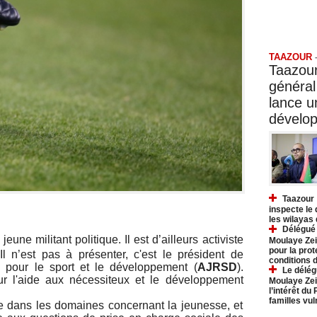
Taazo
TAAZOUR
Taazour
général
lance 
dévelo
Taazour 
inspecte le
les wilayas
Délégué 
, jeune militant politique. Il est d’ailleurs activiste
Moulaye Zei
pour la prot
l n’est pas à présenter, c'est le président de
conditions 
 pour le sport et le développement (
AJRSD
).
Le délég
ur l'aide aux nécessiteux et le développement
Moulaye Zei
l’intérêt du
familles vu
e dans les domaines concernant la jeunesse, et