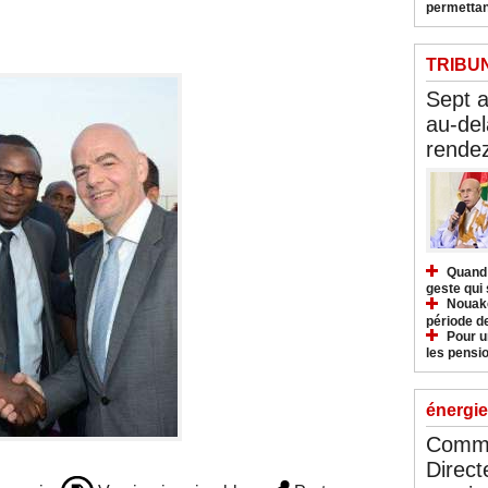
permettan
TRIBU
Sept 
au-del
rendez
Quand 
geste qui 
Nouakc
période d
Pour u
les pensio
énergie
Commu
Direct