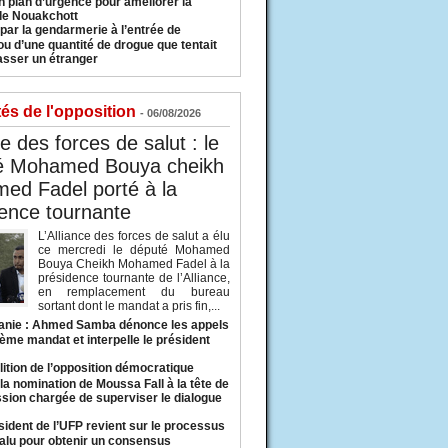
n plan d’urgence pour améliorer la
 de Nouakchott
 par la gendarmerie à l’entrée de
u d’une quantité de drogue que tentait
asser un étranger
tés de l'opposition
- 06/08/2026
ce des forces de salut : le
é Mohamed Bouya cheikh
ed Fadel porté à la
ence tournante
L’Alliance des forces de salut a élu
ce mercredi le député Mohamed
Bouya Cheikh Mohamed Fadel à la
présidence tournante de l’Alliance,
en remplacement du bureau
sortant dont le mandat a pris fin,...
anie : Ahmed Samba dénonce les appels
ième mandat et interpelle le président
lition de l’opposition démocratique
a nomination de Moussa Fall à la tête de
sion chargée de superviser le dialogue
sident de l’UFP revient sur le processus
valu pour obtenir un consensus