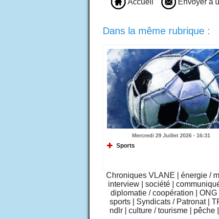
Accueil
Envoyer à u
Dans la même rubrique :
Mercredi 29 Juillet 2026 - 16:31
Sports
Chroniques VLANE
|
énergie / 
interview
|
société
|
communiqu
diplomatie / coopération
|
ONG /
sports
|
Syndicats / Patronat
|
T
ndlr
|
culture / tourisme
|
pêche