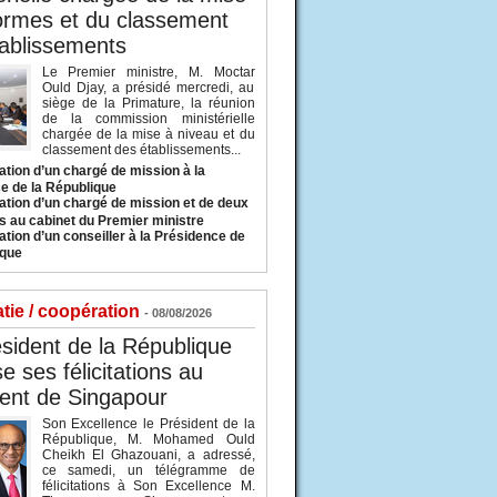
ormes et du classement
ablissements
Le Premier ministre, M. Moctar
Ould Djay, a présidé mercredi, au
siège de la Primature, la réunion
de la commission ministérielle
chargée de la mise à niveau et du
classement des établissements...
tion d’un chargé de mission à la
e de la République
tion d’un chargé de mission et de deux
s au cabinet du Premier ministre
tion d’un conseiller à la Présidence de
ique
tie / coopération
- 08/08/2026
sident de la République
e ses félicitations au
ent de Singapour
Son Excellence le Président de la
République, M. Mohamed Ould
Cheikh El Ghazouani, a adressé,
ce samedi, un télégramme de
félicitations à Son Excellence M.