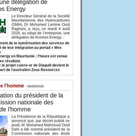
 une délégation de
s Energy
Le Directeur Général de la Société
Mauritanienne des Hydrocarbures
(SMH), Dr Mohamed Lemine Ould
Raghani, a reçu, ce mardi 4 août
2026, au siège de l’entreprise, une
délégation de Kosmos Energy...
ent de la numérisation des services de
 de leur intégration au portail « Mes
»
nergy en Mauritanie : l’heure est venue
es résultats
 le projet cuivre-or de Diaguili devient le
pari de l’australien Zeus Resources
de l'homme
- 06/08/2026
tion du président de la
ssion nationale des
 de l’homme
La Présidence de la République a
annoncé que, par décret publié ce
jeudi, M. Mohamed Mahmoud Ould
Dahi a été nommé président de la
Commission nationale des droits