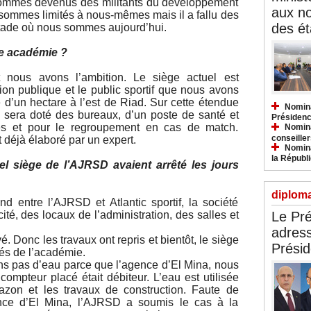
s sommes devenus des militants du développement
aux n
s sommes limités à nous-mêmes mais il a fallu des
des ét
 stade où nous sommes aujourd’hui.
e académie ?
et nous avons l’ambition. Le siège actuel est
ion publique et le public sportif que nous avons
e d’un hectare à l’est de Riad. Sur cette étendue
Nomina
Il sera doté des bureaux, d’un poste de santé et
Présidenc
ues et pour le regroupement en cas de match.
Nomina
conseiller
 déjà élaboré par un expert.
Nomina
la Républ
el siège de l’AJRSD avaient arrêté les jours
diploma
nd entre l’AJRSD et Atlantic sportif, la société
Le Pré
ité, des locaux de l’administration, des salles et
adress
é. Donc les travaux ont repris et bientôt, le siège
Présid
ités de l’académie.
ns pas d’eau parce que l’agence d’El Mina, nous
ompteur placé était débiteur. L’eau est utilisée
azon et les travaux de construction. Faute de
ence d’El Mina, l’AJRSD a soumis le cas à la