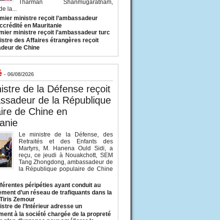
Tharman Shanmugaratnam,
e la...
mier ministre reçoit l’ambassadeur
ccrédité en Mauritanie
mier ministre reçoit l’ambassadeur turc
istre des Affaires étrangères reçoit
deur de Chine
é
- 06/08/2026
istre de la Défense reçoit
ssadeur de la République
ire de Chine en
anie
Le ministre de la Défense, des
Retraités et des Enfants des
Martyrs, M. Hanena Ould Sidi, a
reçu, ce jeudi à Nouakchott, SEM
Tang Zhongdong, ambassadeur de
la République populaire de Chine
fférentes péripéties ayant conduit au
ment d’un réseau de trafiquants dans la
 Tiris Zemour
istre de l’Intérieur adresse un
ment à la société chargée de la propreté