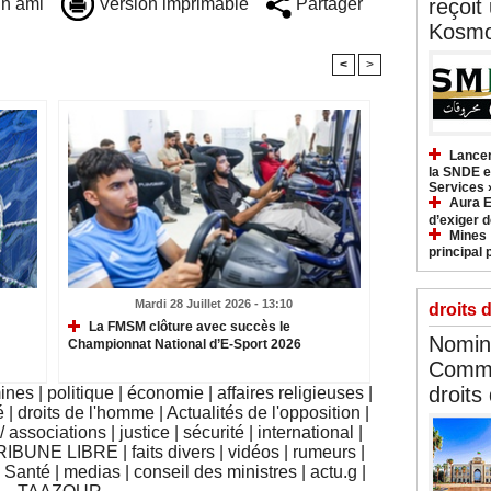
n ami
Version imprimable
Partager
reçoit
Kosmo
<
>
Lancem
la SNDE et
Services 
Aura E
d’exiger d
Mines :
principal 
Mardi 28 Juillet 2026 - 13:10
droits 
La FMSM clôture avec succès le
Nomina
Championnat National d’E-Sport 2026
Commi
droits
mines
|
politique
|
économie
|
affaires religieuses
|
é
|
droits de l'homme
|
Actualités de l'opposition
|
 associations
|
justice
|
sécurité
|
international
|
RIBUNE LIBRE
|
faits divers
|
vidéos
|
rumeurs
|
|
Santé
|
medias
|
conseil des ministres
|
actu.g
|