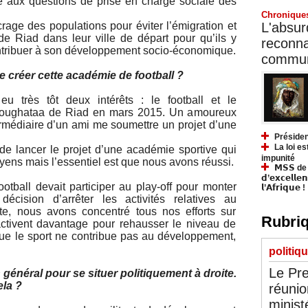
re aux questions de prise en charge sociale des
Chronique
L'absurd
crage des populations pour éviter l’émigration et
de Riad dans leur ville de départ pour qu’ils y
reconnai
ontribuer à son développement socio-économique.
communa
 créer cette académie de football ?
eu très tôt deux intérêts : le football et le
Moughataa de Riad en mars 2015. Un amoureux
ermédiaire d’un ami me soumettre un projet d’une
Présiden
La loi es
e lancer le projet d’une académie sportive qui
impunité
ens mais l’essentiel est que nous avons réussi.
𝗠𝗦𝗦 de Y
𝗱’𝗲𝘅𝗰𝗲𝗹𝗹𝗲
tball devait participer au play-off pour monter
𝗹’𝗔𝗳𝗿𝗶𝗾𝘂𝗲 !
écision d’arrêter les activités relatives au
te, nous avons concentré tous nos efforts sur
Rubriq
activent davantage pour rehausser le niveau de
que le sport ne contribue pas au développement,
politiq
Le Pre
 général pour se situer politiquement à droite.
la ?
réunio
minist