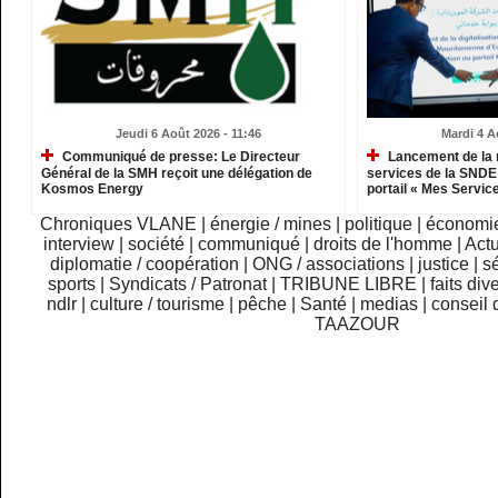
Jeudi 6 Août 2026 - 11:46
Mardi 4 A
Communiqué de presse: Le Directeur
Lancement de la 
Général de la SMH reçoit une délégation de
services de la SNDE 
Kosmos Energy
portail « Mes Servic
Chroniques VLANE
|
énergie / mines
|
politique
|
économi
interview
|
société
|
communiqué
|
droits de l'homme
|
Actu
diplomatie / coopération
|
ONG / associations
|
justice
|
sé
sports
|
Syndicats / Patronat
|
TRIBUNE LIBRE
|
faits div
ndlr
|
culture / tourisme
|
pêche
|
Santé
|
medias
|
conseil 
TAAZOUR