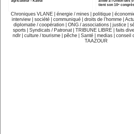
agriculteur - Kaedi
affilié à l’Union des 
tient son 10ᵉ congrès
Chroniques VLANE
|
énergie / mines
|
politique
|
économi
interview
|
société
|
communiqué
|
droits de l'homme
|
Actu
diplomatie / coopération
|
ONG / associations
|
justice
|
sé
sports
|
Syndicats / Patronat
|
TRIBUNE LIBRE
|
faits div
ndlr
|
culture / tourisme
|
pêche
|
Santé
|
medias
|
conseil 
TAAZOUR